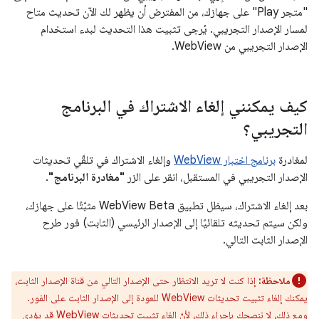
"متجر Play" على جهازك، من المفترض أن يظهر لك الآن تحديث متاح
لمسار الإصدار التجريبي. يُرجى تثبيت هذا التحديث لبدء استخدام
الإصدار التجريبي من WebView.
كيف يمكنني إلغاء الاشتراك في البرنامج
التجريبي؟
لمغادرة
برنامج اختبار WebView
وإلغاء الاشتراك في تلقّي تحديثات
الإصدار التجريبي في المستقبل، انقر على الزر
"مغادرة البرنامج"
.
بعد إلغاء الاشتراك، سيظل تطبيق WebView Beta مثبّتًا على جهازك،
ولكن سيتم تحديثه تلقائيًا إلى الإصدار الرئيسي (الثابت) فور طرح
الإصدار الثابت التالي.
ملاحظة:
إذا كنت لا تريد الانتظار حتى الإصدار التالي من قناة الإصدار الثابت،
يمكنك إلغاء تثبيت تحديثات WebView للعودة إلى الإصدار الثابت على الفور.
ومع ذلك، لا ننصحك بإجراء ذلك، لأنّ إلغاء تثبيت تحديثات WebView قد يؤدي