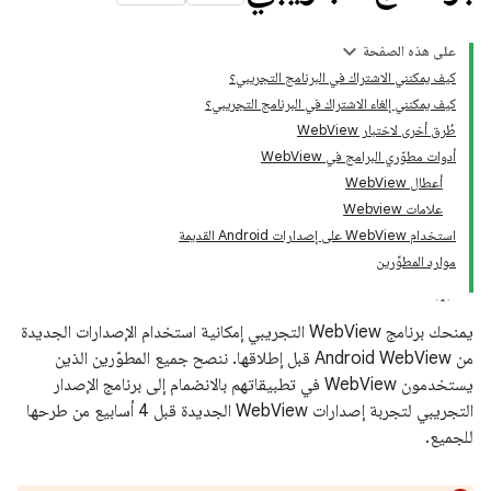
على هذه الصفحة
كيف يمكنني الاشتراك في البرنامج التجريبي؟
كيف يمكنني إلغاء الاشتراك في البرنامج التجريبي؟
طُرق أخرى لاختبار WebView
أدوات مطوّري البرامج في WebView
أعطال WebView
علامات Webview
استخدام WebView على إصدارات Android القديمة
موارد المطوِّرين
يمنحك برنامج WebView التجريبي إمكانية استخدام الإصدارات الجديدة
من Android WebView قبل إطلاقها. ننصح جميع المطوّرين الذين
يستخدمون WebView في تطبيقاتهم بالانضمام إلى برنامج الإصدار
التجريبي لتجربة إصدارات WebView الجديدة قبل 4 أسابيع من طرحها
للجميع.