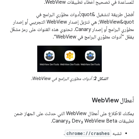
للمساعدة في تصحيح أخطاء تطبيقات WebView.
أفضل طريقة لتشغيل &quot;أدوات مطوّري البرامج في
WebView&quot; هي تنزيل إصدار WebView التجريبي أو إصدار
مطوّري البرامج أو إصدار Canary. تحتوي هذه القنوات على رمز مشغّل
يفعّل "أدوات مطوّري البرامج في WebView".
الشكل 2
: أدوات مطوّري البرامج في WebView.
أعطال Web
View
يمكنك الاطّلاع على أعطال WebView التي حدثت على الجهاز ضمن
تطبيقات WebView Beta وDev وCanary.
تشبه
chrome://crashes
.