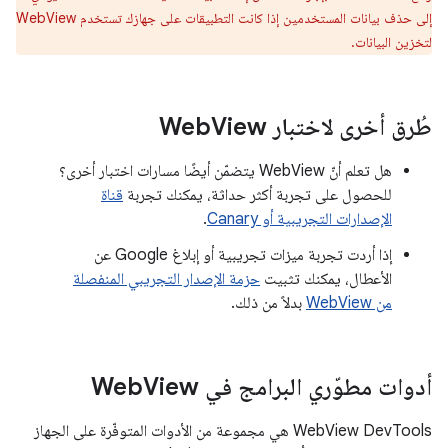
إلى حذف بيانات المستخدمين إذا كانت التطبيقات على جهازك تستخدم WebView
لتخزين البيانات.
طُرق أخرى لاختبار Web
View
هل تعلم أنّ WebView يتضمّن أيضًا مسارات اختبار أخرى؟
للحصول على تجربة أكثر حداثة، يمكنك تجربة
قناة
الإصدارات التجريبية أو Canary
.
إذا أردت تجربة ميزات تجريبية أو إبلاغ Google عن
الأعطال، يمكنك تثبيت
حزمة الإصدار التجريبي المنفصلة
من WebView
بدلاً من ذلك.
أدوات مطوّري البرامج في Web
View
WebView DevTools هي مجموعة من الأدوات المتوفّرة على الجهاز