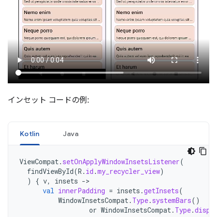
インセット コードの例:
Kotlin
Java
ViewCompat
.
setOnApplyWindowInsetsListener
(
findViewById
(
R
.
id
.
my_recycler_view
)
)
{
v
,
insets
->
val
innerPadding
=
insets
.
getInsets
(
WindowInsetsCompat
.
Type
.
systemBars
()
or
WindowInsetsCompat
.
Type
.
displ