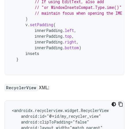
// If using EditText, also add
// "or WindowInsetsCompat.Type.ime()" to
// maintain focus when opening the IME
)
v
.
setPadding
(
innerPadding
.
left
,
innerPadding
.
top
,
innerPadding
.
right
,
innerPadding
.
bottom
)
insets
}
RecyclerView
XML: