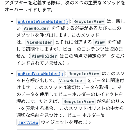
アダプターを定義する際は、次の 3 つの主要なメソッドを
オーバーライドします。
onCreateViewHolder()
:
RecyclerView
は、新し
い
ViewHolder
を作成する必要があるたびにこの
メソッドを呼び出します。このメソッド
は、
ViewHolder
とそれに関連する
View
を作成
して初期化しますが、ビューのコンテンツは埋めま
せん
（
ViewHolder
はこの時点で特定のデータにバ
インドされていません）。
onBindViewHolder()
:
RecyclerView
はこのメソ
ッドを呼び出して、
ViewHolder
をデータに関連付
けます。このメソッドは適切なデータを取得し、そ
のデータを使用してビューホルダーのレイアウトを
埋めます。たとえば、
RecyclerView
が名前のリス
トを表示する場合、 このメソッドはリストの中から
適切な名前を見つけて、ビュー ホルダー's
TextView
ウィジェットを埋めます。