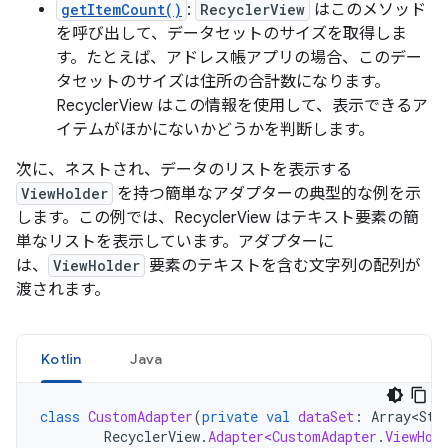
getItemCount()
:
RecyclerView
はこのメソッド
を呼び出して、データセットのサイズを取得しま
す。たとえば、アドレス帳アプリの場合、このデー
タセットのサイズは住所の合計数になります。
RecyclerView はこの情報を使用して、表示できるア
イテムがほかにないかどうかを判断します。
次に、ネストされ、データのリストを表示する
ViewHolder
を持つ簡単なアダプターの典型的な例を示
します。この例では、RecyclerView はテキスト要素の簡
単なリストを表示しています。アダプターに
は、
ViewHolder
要素のテキストを含む文字列の配列が
渡されます。
Kotlin
Java
class
CustomAdapter
(
private
val
dataSet
:
Array<Str
RecyclerView
.
Adapter<CustomAdapter
.
ViewHol