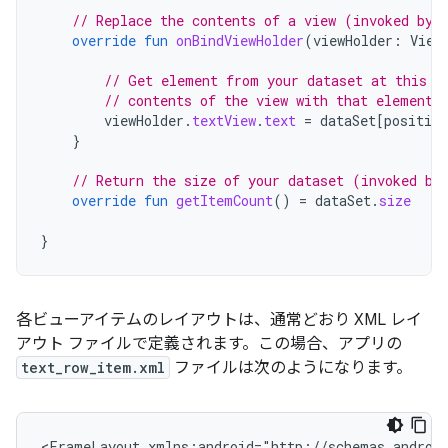
// Replace the contents of a view (invoked by 
override
fun
onBindViewHolder
(
viewHolder
:
View
// Get element from your dataset at this p
// contents of the view with that element
viewHolder
.
textView
.
text
=
dataSet
[
position
}
// Return the size of your dataset (invoked by
override
fun
getItemCount
()
=
dataSet
.
size
}
各ビューアイテムのレイアウトは、通常どおり XML レイ
アウト ファイルで定義されます。この場合、アプリの
text_row_item.xml
ファイルは次のようになります。
<FrameLayout