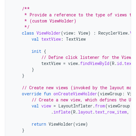
/**
     * Provide a reference to the type of views th
     * (custom ViewHolder)
     */
class
ViewHolder
(
view
:
View
)
:
RecyclerView
.
Vi
val
textView
:
TextView
init
{
// Define click listener for the ViewH
textView
=
view
.
findViewById
(
R
.
id
.
text
}
}
// Create new views (invoked by the layout man
override
fun
onCreateViewHolder
(
viewGroup
:
Vie
// Create a new view, which defines the UI
val
view
=
LayoutInflater
.
from
(
viewGroup
.
c
.
inflate
(
R
.
layout
.
text_row_item
,
v
return
ViewHolder
(
view
)
}