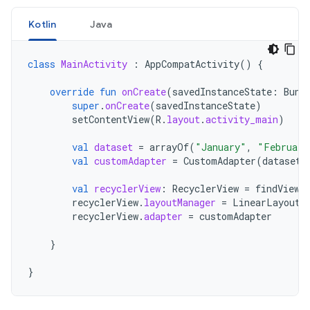
Kotlin
Java
class
MainActivity
:
AppCompatActivity
()
{
override
fun
onCreate
(
savedInstanceState
:
Bund
super
.
onCreate
(
savedInstanceState
)
setContentView
(
R
.
layout
.
activity_main
)
val
dataset
=
arrayOf
(
"January"
,
"February
val
customAdapter
=
CustomAdapter
(
dataset
)
val
recyclerView
:
RecyclerView
=
findViewB
recyclerView
.
layoutManager
=
LinearLayoutM
recyclerView
.
adapter
=
customAdapter
}
}