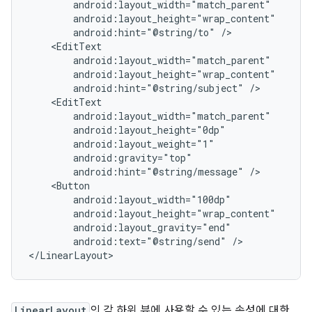
android:hint="@string/to"
android:hint="@string/subject"
android:hint="@string/message"
android:text="@string/send"
/>

</LinearLayout>
LinearLayout
의 각 하위 뷰에 사용할 수 있는 속성에 대한