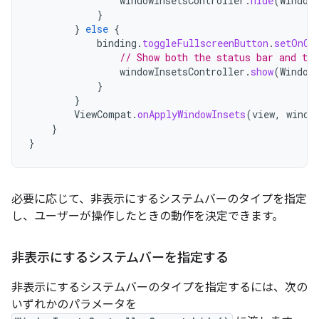
windowInsetsController
.
hide
(
Window
}
}
else
{
binding
.
toggleFullscreenButton
.
setOnCl
// Show both the status bar and the
windowInsetsController
.
show
(
Window
}
}
ViewCompat
.
onApplyWindowInsets
(
view
,
windo
}
}
必要に応じて、非表示にするシステムバーのタイプを指定
し、ユーザーが操作したときの動作を決定できます。
非表示にするシステムバーを指定する
非表示にするシステムバーのタイプを指定するには、次の
いずれかのパラメータを