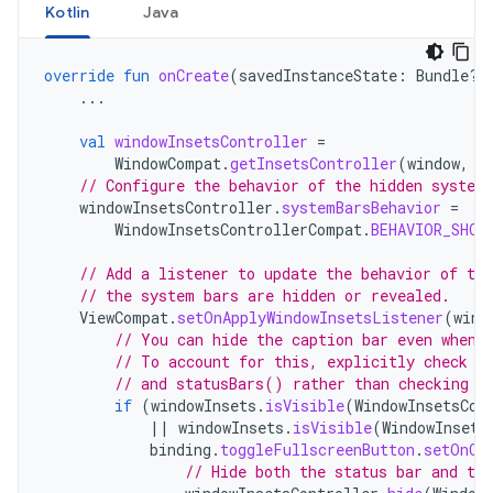
Kotlin
Java
override
fun
onCreate
(
savedInstanceState
:
Bundle?)
...
val
windowInsetsController
=
WindowCompat
.
getInsetsController
(
window
,
w
// Configure the behavior of the hidden system
windowInsetsController
.
systemBarsBehavior
=
WindowInsetsControllerCompat
.
BEHAVIOR_SHOW
// Add a listener to update the behavior of the
// the system bars are hidden or revealed.
ViewCompat
.
setOnApplyWindowInsetsListener
(
wind
// You can hide the caption bar even when 
// To account for this, explicitly check t
// and statusBars() rather than checking t
if
(
windowInsets
.
isVisible
(
WindowInsetsCom
||
windowInsets
.
isVisible
(
WindowInsets
binding
.
toggleFullscreenButton
.
setOnCl
// Hide both the status bar and the