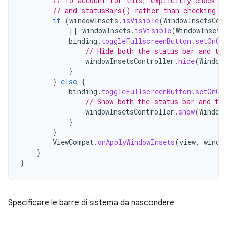
// To account for this, explicitly check t
// and statusBars() rather than checking t
if
(
windowInsets
.
isVisible
(
WindowInsetsCom
||
windowInsets
.
isVisible
(
WindowInsets
binding
.
toggleFullscreenButton
.
setOnCl
// Hide both the status bar and the
windowInsetsController
.
hide
(
Window
}
}
else
{
binding
.
toggleFullscreenButton
.
setOnCl
// Show both the status bar and the
windowInsetsController
.
show
(
Window
}
}
ViewCompat
.
onApplyWindowInsets
(
view
,
windo
}
}
Specificare le barre di sistema da nascondere