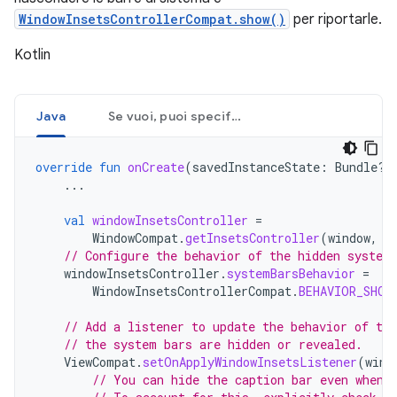
WindowInsetsControllerCompat.show()
per riportarle.
Kotlin
Java
Se vuoi, puoi specificare il tipo di barre di sistema da nascondere e determinarne il comportamento quando un utente interagisce con esse.
override
fun
onCreate
(
savedInstanceState
:
Bundle?)
...
val
windowInsetsController
=
WindowCompat
.
getInsetsController
(
window
,
w
// Configure the behavior of the hidden system
windowInsetsController
.
systemBarsBehavior
=
WindowInsetsControllerCompat
.
BEHAVIOR_SHOW
// Add a listener to update the behavior of the
// the system bars are hidden or revealed.
ViewCompat
.
setOnApplyWindowInsetsListener
(
wind
// You can hide the caption bar even when 