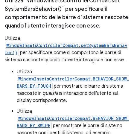
Utilizza `Window
Insets
Controller
Compat
.
set
System
Bars
Behavior(
)` per specificare il
comportamento delle barre di sistema nascoste
quando l'utente interagisce con esse
.
Utilizza
WindowInsetsControllerCompat.setSystemBarsBehav
ior()
per specificare come si comportano le barre di
sistema nascoste quando l'utente interagisce con esse.
Utilizza
WindowInsetsControllerCompat.BEHAVIOR_SHOW_
BARS_BY_TOUCH
per mostrare le barre di sistema
nascoste in
qualsiasi
interazione dell'utente sul
display corrispondente.
Utilizza
WindowInsetsControllerCompat.BEHAVIOR_SHOW_
BARS_BY_SWIPE
per mostrare le barre di sistema
nascoste con i gesti di sistema, ad esempio