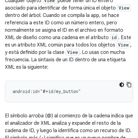
Cualquier objeto
View
puede tener un ID entero
asociado para identificar de forma única el objeto
View
dentro del árbol. Cuando se compila la app, se hace
referencia a este ID como un número entero, pero
normalmente se asigna el ID en el archivo en formato
XML de diseño como una cadena en el atributo
id
. Este
es un atributo XML común para todos los objetos
View
,
y está definido por la clase
View
. Lo usas con mucha
frecuencia. La sintaxis de un ID dentro de una etiqueta
XML es la siguiente:
android:id="@+id/my_button"
El símbolo
arroba
(@) al comienzo de la cadena indica que
el analizador de XML analiza y expande el resto de la
cadena de ID, y luego la identifica como un recurso de ID.