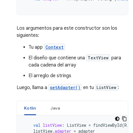
Los argumentos para este constructor son los
siguientes:
Tu app
Context
El diseño que contiene una
TextView
para
cada cadena del array
El arreglo de strings
Luego, llama a
setAdapter()
en tu
ListView
:
Kotlin
Java
val
listView
:
ListView
=
findViewById
(
R
.
i
listView
.
adapter
=
adapter