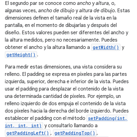
El segundo par se conoce como
ancho
y
altura
, o,
algunas veces,
ancho de dibujo
y
altura de dibujo
. Estas
dimensiones definen el tamaño real de la vista en la
pantalla, en el momento de dibujarlas y después del
diseño. Estos valores pueden ser diferentes del ancho y
la altura medidos, pero no necesariamente. Puedes
obtener el ancho y la altura llamando a
getWidth()
y
getHeight()
.
Para medir estas dimensiones, una vista considera su
relleno. El padding se expresa en píxeles para las partes
izquierda, superior, derecha e inferior de la vista. Puedes
usar el padding para desplazar el contenido de la vista
una determinada cantidad de píxeles. Por ejemplo, un
relleno izquierdo de dos empuja el contenido de la vista
dos píxeles hacia la derecha del borde izquierdo. Puedes
establecer el padding con el método
setPadding(int,
int, int, int)
y consultarlo llamando a
getPaddingLeft()
,
getPaddingTop()
,