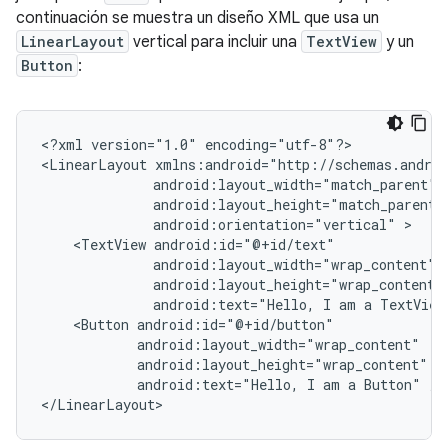
continuación se muestra un diseño XML que usa un
LinearLayout
vertical para incluir una
TextView
y un
Button
:
<?xml
version="1.0"
encoding="utf-8"?>

<LinearLayout
android:orientation="vertical"
<TextView
android:text="Hello,
I
am
a
TextView
<Button
android:text="Hello,
I
am
a
Button"
/>

</LinearLayout>