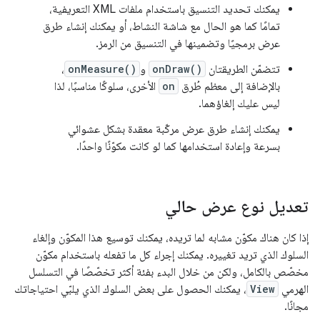
يمكنك تحديد التنسيق باستخدام ملفات XML التعريفية،
تمامًا كما هو الحال مع شاشة النشاط، أو يمكنك إنشاء طرق
عرض برمجيًا وتضمينها في التنسيق من الرمز.
تتضمّن الطريقتان
onDraw()
و
onMeasure()
،
بالإضافة إلى معظم طُرق
on
الأخرى، سلوكًا مناسبًا، لذا
ليس عليك إلغاؤهما.
يمكنك إنشاء طرق عرض مركّبة معقدة بشكل عشوائي
بسرعة وإعادة استخدامها كما لو كانت مكوّنًا واحدًا.
تعديل نوع عرض حالي
إذا كان هناك مكوّن مشابه لما تريده، يمكنك توسيع هذا المكوّن وإلغاء
السلوك الذي تريد تغييره. يمكنك إجراء كل ما تفعله باستخدام مكوّن
مخصّص بالكامل، ولكن من خلال البدء بفئة أكثر تخصّصًا في التسلسل
الهرمي
View
، يمكنك الحصول على بعض السلوك الذي يلبّي احتياجاتك
مجانًا.