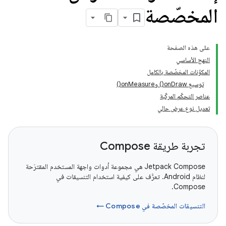
المخصّصة
على هذه الصفحة
النهج الأساسي
المكوّنات المخصّصة بالكامل
توسيع onDraw() وonMeasure()
عناصر التحكّم المركّبة
تعديل نوع عرض حالي
تجربة طريقة Compose
‫Jetpack Compose هي مجموعة أدوات واجهة المستخدم المقترَحة
لنظام Android. تعرَّف على كيفية استخدام التنسيقات في
Compose.
التنسيقات المخصّصة في Compose ←