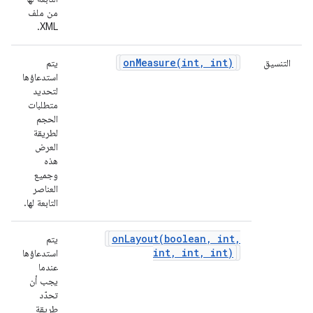
من ملف
XML.
onMeasure(
int
,
int)
التنسيق
يتم
استدعاؤها
لتحديد
متطلبات
الحجم
لطريقة
العرض
هذه
وجميع
العناصر
التابعة لها.
onLayout(
boolean
,
int
,
يتم
int
,
int
,
int)
استدعاؤها
عندما
يجب أن
تحدّد
طريقة