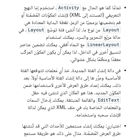
تمامًا كما هو الحال مع
Activity
، استخدِم إما النهج
التعريفي (المستند إلى XML) لإنشاء المكوّنات المُضمّنة أو
قم بتضمينها برمجيًا من الرمز. نقطة البداية المعتادة هي
Layout
من نوع ما، لذا أنشئ فئة توسّع
Layout
. في
حالة مربّع التحرير والسرد، يمكنك استخدام
LinearLayout
مع اتجاه أفقي. يمكنك تضمين عناصر
تنسيق أخرى في الداخل، لذا يمكن أن يكون المكوّن المركّب
معقدًا ومنظّمًا بشكل عشوائي.
في دالة إنشاء الفئة الجديدة، خذ أي مَعلمات تتوقعها الفئة
الأساسية ومرِّر ها إلى دالة إنشاء الفئة الأساسية أولاً. بعد
ذلك، يمكنك إعداد طرق العرض الأخرى لاستخدامها ضمن
المكوّن الجديد. هذا هو المكان الذي تنشئ فيه حقل
EditText
والقائمة المنبثقة. يمكنك إدخال السمات
والمَعلمات الخاصة بك في ملف XML الذي يمكن لدالة
الإنشاء سحبه واستخدامه.
اختياري: يمكنك إنشاء مستمعين للأحداث التي قد تُنشئها
طرق العرض المُضمّنة. مثال على ذلك هو طريقة مستمع