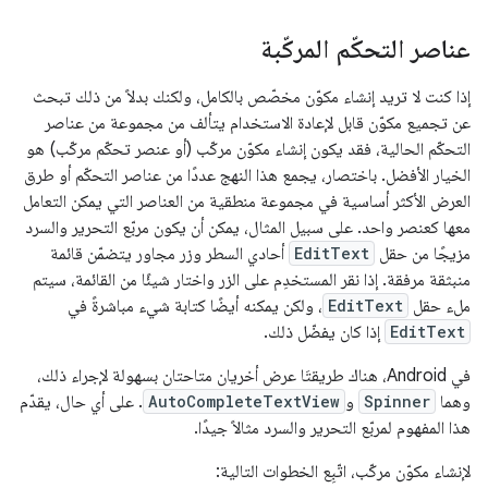
عناصر التحكّم المركّبة
إذا كنت لا تريد إنشاء مكوّن مخصّص بالكامل، ولكنك بدلاً من ذلك تبحث
عن تجميع مكوّن قابل لإعادة الاستخدام يتألف من مجموعة من عناصر
التحكّم الحالية، فقد يكون إنشاء مكوّن مركّب (أو عنصر تحكّم مركّب) هو
الخيار الأفضل. باختصار، يجمع هذا النهج عددًا من عناصر التحكّم أو طرق
العرض الأكثر أساسية في مجموعة منطقية من العناصر التي يمكن التعامل
معها كعنصر واحد. على سبيل المثال، يمكن أن يكون مربّع التحرير والسرد
مزيجًا من حقل
EditText
أحادي السطر وزر مجاور يتضمّن قائمة
منبثقة مرفقة. إذا نقر المستخدِم على الزر واختار شيئًا من القائمة، سيتم
ملء حقل
EditText
، ولكن يمكنه أيضًا كتابة شيء مباشرةً في
EditText
إذا كان يفضّل ذلك.
في Android، هناك طريقتَا عرض أخريان متاحتان بسهولة لإجراء ذلك،
وهما
Spinner
و
AutoCompleteTextView
. على أي حال، يقدّم
هذا المفهوم لمربّع التحرير والسرد مثالاً جيدًا.
لإنشاء مكوّن مركّب، اتّبِع الخطوات التالية: