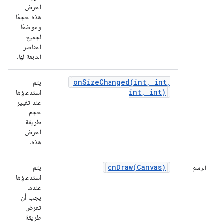
العرض
هذه حجمًا
وموضعًا
لجميع
العناصر
التابعة لها.
onSizeChanged(
int
,
int
,
يتم
int
,
int)
استدعاؤها
عند تغيير
حجم
طريقة
العرض
هذه.
onDraw(
Canvas)
الرسم
يتم
استدعاؤها
عندما
يجب أن
تعرض
طريقة