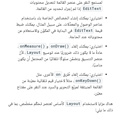
لمستمع النقر على عنصر القائمة لتعديل محتويات
EditText
إذا تم إجراء تحديد من القائمة.
اختياري: يمكنك إنشاء الخصائص الخاصة بك باستخدام
عناصر الوصول والمعدِّلات. على سبيل المثال، يمكنك ضبط
قيمة
EditText
في البداية في المكوّن والاستعلام عن
محتوياته عند الحاجة.
اختياري: يمكنك إلغاء
onDraw()
و
onMeasure()
.
عادةً ما لا يكون ذلك ضروريًا عند توسيع
Layout
، لأنّ
عنصر التنسيق يتضمّن سلوكًا تلقائيًا من المحتمل أن يكون
مناسبًا.
اختياري: يمكنك إلغاء طُرق
on
الأخرى، مثل
onKeyDown()
، مثلاً لاختيار قيم تلقائية معيّنة من
القائمة المنبثقة لمربّع التحرير والسرد عند النقر على مفتاح
معيّن.
هناك مزايا لاستخدام
Layout
كأساس لعنصر تحكّم مخصّص، بما في
ذلك ما يلي: