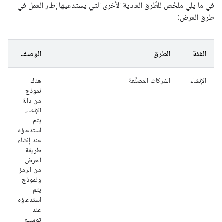
في ما يلي ملخّص للطُرق العادية الأخرى التي يستدعيها إطار العمل في
طرق العرض:
الفئة
الطرق
الوصف
الإنشاء
الشركات المصنِّعة
هناك
نموذج
من دالة
الإنشاء
يتم
استدعاؤه
عند إنشاء
طريقة
العرض
من الرمز
ونموذج
يتم
استدعاؤه
عند
توسيع