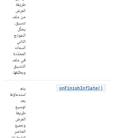
طريقة
العرض
من ملف
تنسيق.
يحلّل
النموذج
الثاني
السمات
المحدّدة
في ملف
التنسيق
ويطبّقها.
on
Finish
Inflate(
)
يتم
استدعاؤها
بعد
توسيع
طريقة
العرض
وجميع
العناصر
التابعة لها