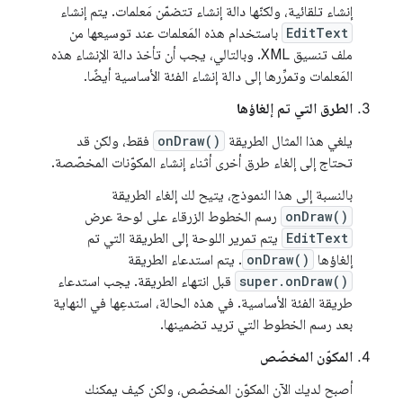
إنشاء تلقائية، ولكنّها دالة إنشاء تتضمّن مَعلمات. يتم إنشاء
EditText
باستخدام هذه المَعلمات عند توسيعها من
ملف تنسيق XML. وبالتالي، يجب أن تأخذ دالة الإنشاء هذه
المَعلمات وتمرِّرها إلى دالة إنشاء الفئة الأساسية أيضًا.
الطرق التي تم إلغاؤها
يلغي هذا المثال الطريقة
onDraw()
فقط، ولكن قد
تحتاج إلى إلغاء طرق أخرى أثناء إنشاء المكوّنات المخصّصة.
بالنسبة إلى هذا النموذج، يتيح لك إلغاء الطريقة
onDraw()
رسم الخطوط الزرقاء على لوحة عرض
EditText
يتم تمرير اللوحة إلى الطريقة التي تم
إلغاؤها
onDraw()
. يتم استدعاء الطريقة
super.onDraw()
قبل انتهاء الطريقة. يجب استدعاء
طريقة الفئة الأساسية. في هذه الحالة، استدعِها في النهاية
بعد رسم الخطوط التي تريد تضمينها.
المكوّن المخصّص
أصبح لديك الآن المكوّن المخصّص، ولكن كيف يمكنك