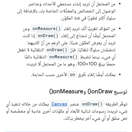
من المحتمل أن تريد إنشاء مستمعي الأحداث وعناصر
الوصول إلى الخصائص والمعدِّلات الخاصة بك، بالإضافة إلى
سلوك أكثر تطورًا في فئة المكوّن.
من المؤكد تقريبًا أنّك تريد إلغاء
onMeasure()
ومن
المحتمل أيضًا أن تحتاج إلى إلغاء
onDraw()
إذا كنت
تريد أن يعرض المكوّن شيئًا. على الرغم من أنّ كلتيهما
تتضمّنان سلوكًا تلقائيًا، فإنّ
onDraw()
التلقائية لا تفعل
أي شيء، بينما تضبط
onMeasure()
التلقائية دائمًا
حجمًا يبلغ 100×100، وهو ما من المحتمل ألا تريده.
يمكنك أيضًا إلغاء طُرق
on
الأخرى حسب الحاجة.
توسيع
Draw(
on
) و
Measure(
on
)
توفّر الطريقة
onDraw()
عنصر
Canvas
يمكنك من خلاله تنفيذ أي
شيء تريده: رسومات ثنائية الأبعاد أو مكوّنات أخرى عادية أو مخصّصة أو
نص منمّق أو أي شيء آخر يخطر ببالك.