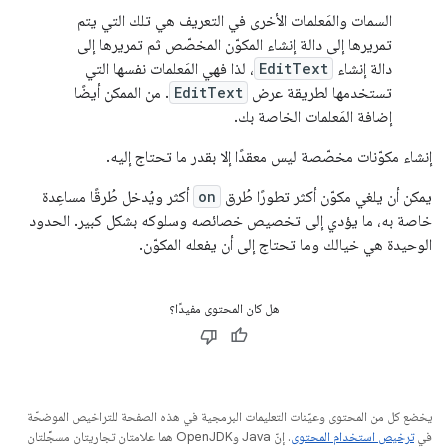
السمات والمَعلمات الأخرى في التعريف هي تلك التي يتم
تمريرها إلى دالة إنشاء المكوّن المخصّص ثم تمريرها إلى
دالة إنشاء
EditText
، لذا فهي المَعلمات نفسها التي
تستخدمها لطريقة عرض
EditText
. من الممكن أيضًا
إضافة المَعلمات الخاصة بك.
إنشاء مكوّنات مخصّصة ليس معقدًا إلا بقدر ما تحتاج إليه.
يمكن أن يلغي مكوّن أكثر تطورًا طُرق
on
أكثر ويُدخل طُرقًا مساعِدة
خاصة به، ما يؤدي إلى تخصيص خصائصه وسلوكه بشكل كبير. الحدود
الوحيدة هي خيالك وما تحتاج إلى أن يفعله المكوّن.
هل كان المحتوى مفيدًا؟
يخضع كل من المحتوى وعيّنات التعليمات البرمجية في هذه الصفحة للتراخيص الموضحّة
في
ترخيص استخدام المحتوى
. إنّ Java وOpenJDK هما علامتان تجاريتان مسجَّلتان