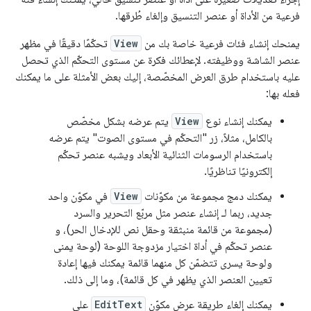
فرعية من الأداة أو عنصر التنسيق وإلغاء طُرقها.
يمنحك إنشاء فئات فرعية خاصة بك من
View
تحكّمًا دقيقًا في مظهر
عنصر الشاشة ووظيفته. لإعطائك فكرة عن مستوى التحكّم الذي تحصل
عليه باستخدام طرق العرض المخصّصة، إليك بعض الأمثلة على ما يمكنك
فعله بها:
يمكنك إنشاء نوع
View
يتم عرضه بشكل مخصّص
بالكامل، مثلاً، زر "التحكّم في مستوى الصوت" يتم عرضه
باستخدام الرسومات الثنائية الأبعاد ويشبه عنصر تحكّم
إلكترونيًا تناظريًا.
يمكنك دمج مجموعة من مكوّنات
View
في مكوّن واحد
جديد، ربما لـ إنشاء عنصر مثل مربّع التحرير والسرد
(مجموعة من قائمة منبثقة وحقل نص للإدخال الحر)، و
عنصر تحكّم في أداة اختيار مزدوجة اللوحة (لوحة يمنى
ولوحة يسرى تتضمّن كل منهما قائمة يمكنك فيها إعادة
تعيين العنصر الذي يظهر في كل قائمة)، وما إلى ذلك.
يمكنك إلغاء طريقة عرض مكوّن
EditText
على