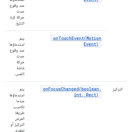
عند وقوع
حدث
حركة كرة
التتبّع.
onTouchEvent(
Motion
يتم
Event)
استدعاؤها
عند وقوع
حدث
حركة
شاشة
اللمس.
onFocusChanged(
boolean
,
التركيز
يتم
int
,
Rect)
استدعاؤها
عندما
تكتسب
طريقة
العرض
التركيز أو
تفقده.