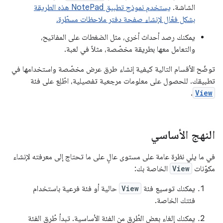
الشاشة.
يستخدم نموذج تطبيق NotePad هذه الطريقة
بشكل فعّال لإنشاء صفحة دفتر ملاحظات مسطّرة.
يمكنك رصد أحداث أخرى، مثل الضغطات على المفاتيح،
والتعامل معها بطريقة مخصّصة، مثلاً في لعبة.
توضّح الأقسام التالية كيفية إنشاء طرق عرض مخصّصة واستخدامها في
تطبيقك. للحصول على معلومات مرجعية تفصيلية، اطّلِع على فئة
.
View
النهج الأساسي
في ما يلي نظرة عامة على مستوى عالٍ على ما تحتاج إلى معرفته لإنشاء
مكوّنات
View
الخاصة بك:
يمكنك توسيع فئة
View
حالية أو فئة فرعية باستخدام
فئتك الخاصة.
يمكنك إلغاء بعض الطُرق من الفئة الأساسية. تبدأ طُرق الفئة