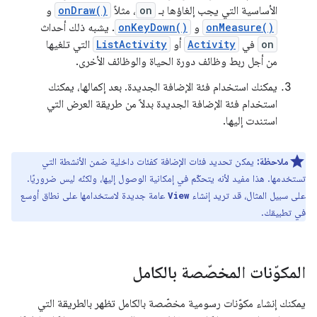
الأساسية التي يجب إلغاؤها بـ
on
، مثلاً
onDraw()
و
onMeasure()
و
onKeyDown()
. يشبه ذلك أحداث
on
في
Activity
أو
ListActivity
التي تلغيها
من أجل ربط وظائف دورة الحياة والوظائف الأخرى.
يمكنك استخدام فئة الإضافة الجديدة. بعد إكمالها، يمكنك
استخدام فئة الإضافة الجديدة بدلاً من طريقة العرض التي
استندت إليها.
ملاحظة:
يمكن تحديد فئات الإضافة كفئات داخلية ضمن الأنشطة التي
تستخدمها. هذا مفيد لأنه يتحكّم في إمكانية الوصول إليها، ولكنّه ليس ضروريًا.
على سبيل المثال، قد تريد إنشاء
عامة جديدة لاستخدامها على نطاق أوسع
View
في تطبيقك.
المكوّنات المخصّصة بالكامل
يمكنك إنشاء مكوّنات رسومية مخصّصة بالكامل تظهر بالطريقة التي