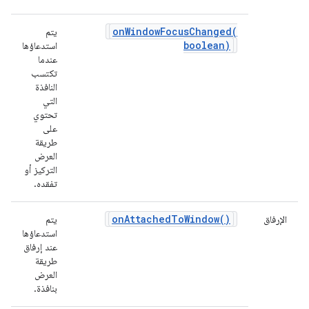
onWindowFocusChanged(
يتم
boolean)
استدعاؤها
عندما
تكتسب
النافذة
التي
تحتوي
على
طريقة
العرض
التركيز أو
تفقده.
on
Attached
To
Window(
)
الإرفاق
يتم
استدعاؤها
عند إرفاق
طريقة
العرض
بنافذة.