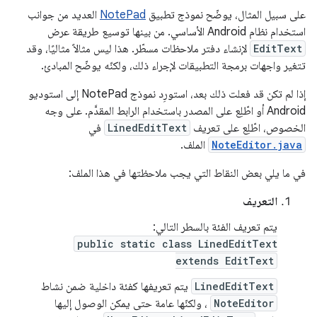
على سبيل المثال، يوضّح نموذج تطبيق
NotePad
العديد من جوانب
استخدام نظام Android الأساسي. من بينها توسيع طريقة عرض
EditText
لإنشاء دفتر ملاحظات مسطّر. هذا ليس مثالاً مثاليًا، وقد
تتغير واجهات برمجة التطبيقات لإجراء ذلك، ولكنّه يوضّح المبادئ.
إذا لم تكن قد فعلت ذلك بعد، استورِد نموذج NotePad إلى استوديو
Android أو اطّلِع على المصدر باستخدام الرابط المقدَّم. على وجه
الخصوص، اطّلِع على تعريف
LinedEditText
في
NoteEditor.java
الملف.
في ما يلي بعض النقاط التي يجب ملاحظتها في هذا الملف:
التعريف
يتم تعريف الفئة بالسطر التالي:
public static class LinedEditText
extends EditText
LinedEditText
يتم تعريفها كفئة داخلية ضمن نشاط
NoteEditor
، ولكنّها عامة حتى يمكن الوصول إليها