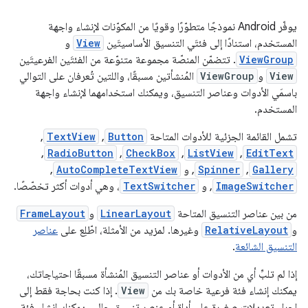
يوفّر Android نموذجًا متطوّرًا وقويًا من المكوّنات لإنشاء واجهة
المستخدم، استنادًا إلى فئتَي التنسيق الأساسيتَين
View
و
ViewGroup
. تتضمّن المنصّة مجموعة متنوّعة من الفئتَين الفرعيتَين
View
و
ViewGroup
المُنشأتين مسبقًا، واللتين تُعرفان على التوالي
باسمَي الأدوات وعناصر التنسيق، ويمكنك استخدامهما لإنشاء واجهة
المستخدم.
تشمل القائمة الجزئية للأدوات المتاحة
Button
,
TextView
,
,
RadioButton
,
CheckBox
,
ListView
,
EditText
Gallery
,
Spinner
, و
AutoCompleteTextView
,
ImageSwitcher
, و
TextSwitcher
، وهي أدوات أكثر تخصّصًا.
من بين عناصر التنسيق المتاحة
LinearLayout
و
FrameLayout
و
RelativeLayout
وغيرها. لمزيد من الأمثلة، اطّلِع على
عناصر
التنسيق الشائعة
.
إذا لم تلبِّ أي من الأدوات أو عناصر التنسيق المُنشأة مسبقًا احتياجاتك،
يمكنك إنشاء فئة فرعية خاصة بك من
View
. إذا كنت بحاجة فقط إلى
إجراء تعديلات صغيرة على أداة أو عنصر تنسيق حالي، يمكنك إنشاء فئة