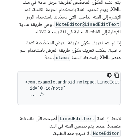
يتم إنشاء المكوّن المخصّص كطريقة عرض عامة في ملف
XML، ويتم تحديد الفئة باستخدام الحزمة الكاملة. تتم
الإشارة إلى الفئة الداخلية التي تحدّدها باستخدام الرمز
NoteEditor$LinedEditText
، وهي طريقة عادية
للإشارة إلى الفئات الداخلية في لغة برمجة Java.
إذا لم يتم تعريف مكوّن طريقة العرض المخصّصة كفئة
داخلية، يمكنك تعريف مكوّن طريقة العرض باستخدام اسم
عنصر XML واستبعاد السمة
class
. مثلاً:
...
/>
لاحظ أنّ الفئة
LinedEditText
أصبحت الآن ملف فئة
منفصلاً. عندما يتم تضمين الفئة في الفئة
NoteEditor
، لا تنجح هذه التقنية.