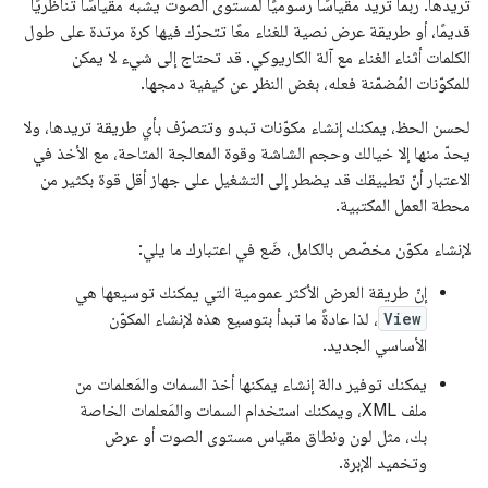
تريدها. ربما تريد مقياسًا رسوميًا لمستوى الصوت يشبه مقياسًا تناظريًا
قديمًا، أو طريقة عرض نصية للغناء معًا تتحرّك فيها كرة مرتدة على طول
الكلمات أثناء الغناء مع آلة الكاريوكي. قد تحتاج إلى شيء لا يمكن
للمكوّنات المُضمّنة فعله، بغض النظر عن كيفية دمجها.
لحسن الحظ، يمكنك إنشاء مكوّنات تبدو وتتصرّف بأي طريقة تريدها، ولا
يحدّ منها إلا خيالك وحجم الشاشة وقوة المعالجة المتاحة، مع الأخذ في
الاعتبار أنّ تطبيقك قد يضطر إلى التشغيل على جهاز أقل قوة بكثير من
محطة العمل المكتبية.
لإنشاء مكوّن مخصّص بالكامل، ضَع في اعتبارك ما يلي:
إنّ طريقة العرض الأكثر عمومية التي يمكنك توسيعها هي
View
، لذا عادةً ما تبدأ بتوسيع هذه لإنشاء المكوّن
الأساسي الجديد.
يمكنك توفير دالة إنشاء يمكنها أخذ السمات والمَعلمات من
ملف XML، ويمكنك استخدام السمات والمَعلمات الخاصة
بك، مثل لون ونطاق مقياس مستوى الصوت أو عرض
وتخميد الإبرة.