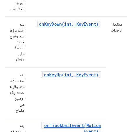
العرض
محتواها.
onKeyDown(
int
,
Key
Event)
معالجة
يتم
الأحداث
استدعاؤها
عند وقوع
حدث
الضغط
على
مفتاح.
onKeyUp(
int
,
Key
Event)
يتم
استدعاؤها
عند وقوع
حدث رفع
الإصبع
عن
مفتاح.
onTrackballEvent(
Motion
يتم
Event)
استدعاؤها