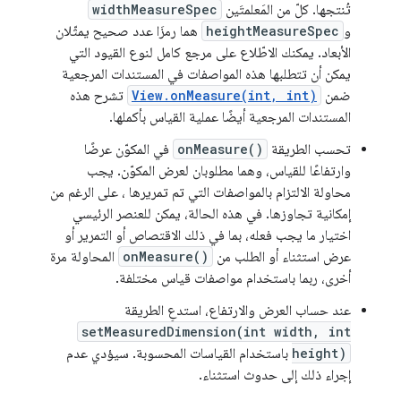
تُنتجها. كلّ من المَعلمتَين
widthMeasureSpec
و
heightMeasureSpec
هما رمزَا عدد صحيح يمثّلان
الأبعاد. يمكنك الاطّلاع على مرجع كامل لنوع القيود التي
يمكن أن تتطلبها هذه المواصفات في المستندات المرجعية
ضمن
View.onMeasure(int, int)
تشرح هذه
المستندات المرجعية أيضًا عملية القياس بأكملها.
تحسب الطريقة
onMeasure()
في المكوّن عرضًا
وارتفاعًا للقياس، وهما مطلوبان لعرض المكوّن. يجب
محاولة الالتزام بالمواصفات التي تم تمريرها ، على الرغم من
إمكانية تجاوزها. في هذه الحالة، يمكن للعنصر الرئيسي
اختيار ما يجب فعله، بما في ذلك الاقتصاص أو التمرير أو
عرض استثناء أو الطلب من
onMeasure()
المحاولة مرة
أخرى، ربما باستخدام مواصفات قياس مختلفة.
عند حساب العرض والارتفاع، استدعِ الطريقة
setMeasuredDimension(int width, int
height)
باستخدام القياسات المحسوبة. سيؤدي عدم
إجراء ذلك إلى حدوث استثناء.