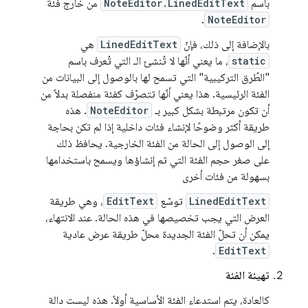
باسم
NoteEditor.LinedEditText
من خارج فئة
.
NoteEditor
بالإضافة إلى ذلك، فإنّ
LinedEditText
هي
static
، ما يعني أنّها لا تُنشئ الـ التي تُعرف باسم
"الطُرق التركيبية" التي تسمح لها بالوصول إلى البيانات من
الفئة الرئيسية. هذا يعني أنّها تتصرّف كفئة منفصلة بدلاً من
أن تكون مرتبطة بشكل كبير بـ
NoteEditor
. هذه
طريقة أكثر وضوحًا لإنشاء فئات داخلية إذا لم تكن بحاجة
إلى الوصول إلى الحالة من الفئة الخارجية. يحافظ ذلك
على صغر حجم الفئة التي تم إنشاؤها ويسمح باستخدامها
بسهولة من فئات أخرى
LinedEditText
توسّع
EditText
، وهي طريقة
العرض التي يجب تخصيصها في هذه الحالة. عند الانتهاء،
يمكن أن تحلّ الفئة الجديدة محلّ طريقة عرض عادية
.
EditText
تهيئة الفئة
كالعادة، يتم استدعاء الفئة الأساسية أولاً. هذه ليست دالة