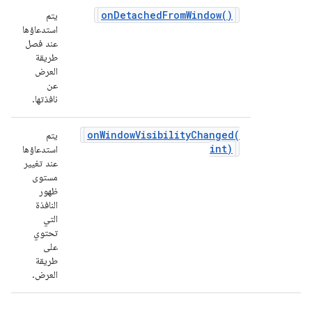
on
Detached
From
Window(
)
يتم
استدعاؤها
عند فصل
طريقة
العرض
عن
نافذتها.
onWindowVisibilityChanged(
يتم
int)
استدعاؤها
عند تغيير
مستوى
ظهور
النافذة
التي
تحتوي
على
طريقة
العرض.