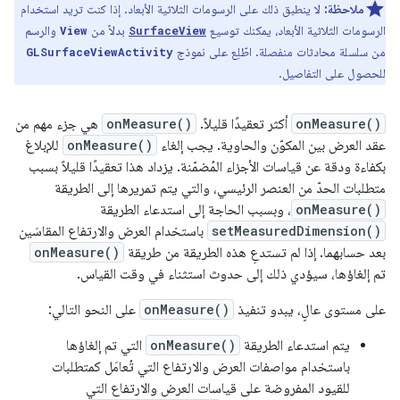
ملاحظة:
لا ينطبق ذلك على الرسومات الثلاثية الأبعاد. إذا كنت تريد استخدام
الرسومات الثلاثية الأبعاد، يمكنك توسيع
بدلاً من
والرسم
View
SurfaceView
من سلسلة محادثات منفصلة. اطّلِع على نموذج
GLSurfaceViewActivity
للحصول على التفاصيل.
onMeasure()
أكثر تعقيدًا قليلاً.
onMeasure()
هي جزء مهم من
عقد العرض بين المكوّن والحاوية. يجب إلغاء
onMeasure()
للإبلاغ
بكفاءة ودقة عن قياسات الأجزاء المُضمّنة. يزداد هذا تعقيدًا قليلاً بسبب
متطلبات الحدّ من العنصر الرئيسي، والتي يتم تمريرها إلى الطريقة
onMeasure()
، وبسبب الحاجة إلى استدعاء الطريقة
setMeasuredDimension()
باستخدام العرض والارتفاع المقاسَين
بعد حسابهما. إذا لم تستدعِ هذه الطريقة من طريقة
onMeasure()
تم إلغاؤها، سيؤدي ذلك إلى حدوث استثناء في وقت القياس.
على مستوى عالٍ، يبدو تنفيذ
onMeasure()
على النحو التالي:
يتم استدعاء الطريقة
onMeasure()
التي تم إلغاؤها
باستخدام مواصفات العرض والارتفاع التي تُعامَل كمتطلبات
للقيود المفروضة على قياسات العرض والارتفاع التي