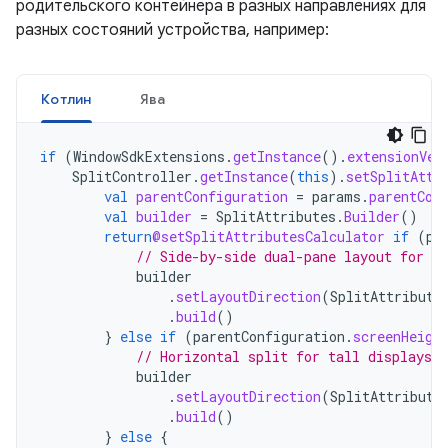
родительского контейнера в разных направлениях для
разных состояний устройства, например:
Котлин
Ява
if
(
WindowSdkExtensions
.
getInstance
().
extensionVer
SplitController
.
getInstance
(
this
).
setSplitAttr
val
parentConfiguration
=
params
.
parentCon
val
builder
=
SplitAttributes
.
Builder
()
return
@setSplitAttributesCalculator
if
(
pa
// Side-by-side dual-pane layout for wi
builder
.
setLayoutDirection
(
SplitAttribute
.
build
()
}
else
if
(
parentConfiguration
.
screenHeigh
// Horizontal split for tall displays.
builder
.
setLayoutDirection
(
SplitAttribute
.
build
()
}
else
{