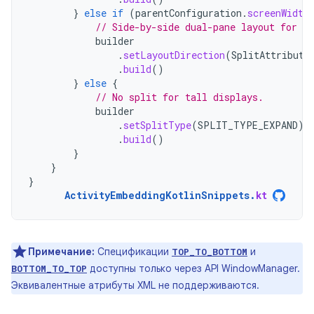
}
else
if
(
parentConfiguration
.
screenWidth
// Side-by-side dual-pane layout for wi
builder
.
setLayoutDirection
(
SplitAttribute
.
build
()
}
else
{
// No split for tall displays.
builder
.
setSplitType
(
SPLIT_TYPE_EXPAND
)
.
build
()
}
}
}
ActivityEmbeddingKotlinSnippets
.
kt
Примечание:
Спецификации
и
TOP_TO_BOTTOM
доступны только через API WindowManager.
BOTTOM_TO_TOP
Эквивалентные атрибуты XML не поддерживаются.