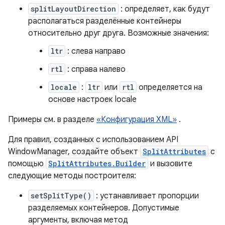
splitLayoutDirection
: определяет, как будут
располагаться разделённые контейнеры
относительно друг друга. Возможные значения:
ltr
: слева направо
rtl
: справа налево
locale
:
ltr
или
rtl
определяется на
основе настроек locale
Примеры см. в разделе
«Конфигурация XML»
.
Для правил, созданных с использованием API
WindowManager, создайте объект
SplitAttributes
с
помощью
SplitAttributes.Builder
и вызовите
следующие методы построителя:
setSplitType()
: устанавливает пропорции
разделяемых контейнеров. Допустимые
аргументы, включая метод