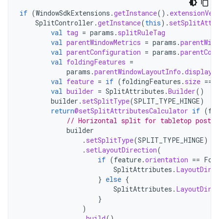
if
(
WindowSdkExtensions
.
getInstance
().
extensionVer
SplitController
.
getInstance
(
this
).
setSplitAttr
val
tag
=
params
.
splitRuleTag
val
parentWindowMetrics
=
params
.
parentWin
val
parentConfiguration
=
params
.
parentCon
val
foldingFeatures
=
params
.
parentWindowLayoutInfo
.
displayF
val
feature
=
if
(
foldingFeatures
.
size
==
val
builder
=
SplitAttributes
.
Builder
()
builder
.
setSplitType
(
SPLIT_TYPE_HINGE
)
return
@setSplitAttributesCalculator
if
(
fe
// Horizontal split for tabletop postur
builder
.
setSplitType
(
SPLIT_TYPE_HINGE
)
.
setLayoutDirection
(
if
(
feature
.
orientation
==
Fol
SplitAttributes
.
LayoutDire
}
else
{
SplitAttributes
.
LayoutDire
}
)
.
build
()