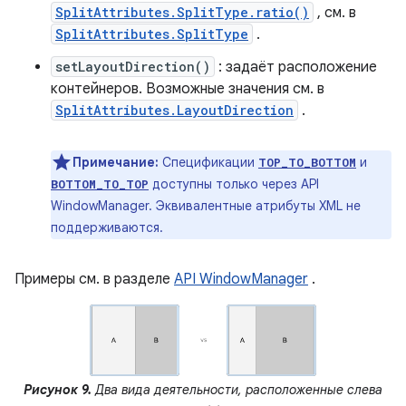
SplitAttributes.SplitType.ratio()
, см. в
SplitAttributes.SplitType
.
setLayoutDirection()
: задаёт расположение
контейнеров. Возможные значения см. в
SplitAttributes.LayoutDirection
.
Примечание:
Спецификации
и
TOP_TO_BOTTOM
доступны только через API
BOTTOM_TO_TOP
WindowManager. Эквивалентные атрибуты XML не
поддерживаются.
Примеры см. в разделе
API WindowManager
.
Рисунок 9.
Два вида деятельности, расположенные слева