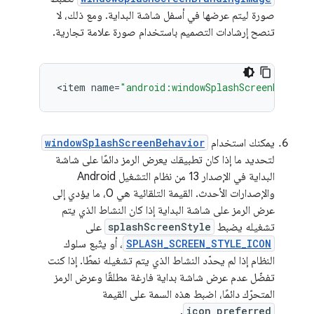
صورة ليتم عرضها في أسفل شاشة البداية. ومع ذلك، لا
تنصح إرشادات التصميم باستخدام صورة علامة تجارية.
<
item
name
=
"android:windowSplashScreenBrandin
يمكنك استخدام
windowSplashScreenBehavior
لتحديد ما إذا كان تطبيقك يعرض الرمز دائمًا على شاشة
البداية في الإصدار 13 من نظام التشغيل Android
والإصدارات الأحدث. القيمة التلقائية هي 0، ما يؤدي إلى
عرض الرمز على شاشة البداية إذا كان النشاط الذي يتم
تشغيله يضبط
splashScreenStyle
على
SPLASH_SCREEN_STYLE_ICON
، أو يتّبع سلوك
النظام إذا لم يحدّد النشاط الذي يتم تشغيله نمطًا. إذا كنت
تفضّل عدم عرض شاشة بداية فارغة مطلقًا وعرض الرمز
المتحرّك دائمًا، اضبط هذه السمة على القيمة
.
icon_preferred