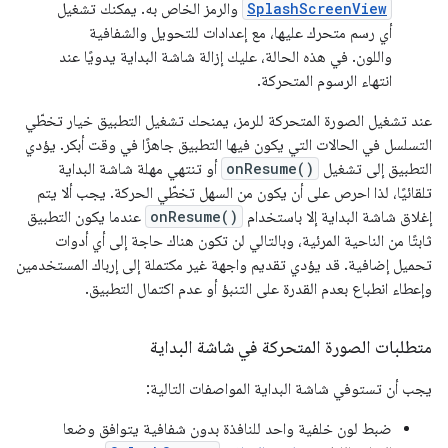
SplashScreenView
والرمز الخاص به. يمكنك تشغيل
أي رسم متحرك عليها، مع إعدادات للتحويل والشفافية
واللون. في هذه الحالة، عليك إزالة شاشة البداية يدويًا عند
انتهاء الرسوم المتحركة.
عند تشغيل الصورة المتحركة للرمز، يمنحك تشغيل التطبيق خيار تخطّي
التسلسل في الحالات التي يكون فيها التطبيق جاهزًا في وقت أبكر. يؤدي
التطبيق إلى تشغيل
onResume()
أو تنتهي مهلة شاشة البداية
تلقائيًا، لذا احرص على أن يكون من السهل تخطّي الحركة. يجب ألا يتم
إغلاق شاشة البداية إلا باستخدام
onResume()
عندما يكون التطبيق
ثابتًا من الناحية المرئية، وبالتالي لن تكون هناك حاجة إلى أي أدوات
تحميل إضافية. قد يؤدي تقديم واجهة غير مكتملة إلى إرباك المستخدمين
وإعطاء انطباع بعدم القدرة على التنبؤ أو عدم اكتمال التطبيق.
متطلبات الصورة المتحركة في شاشة البداية
يجب أن تستوفي شاشة البداية المواصفات التالية:
ضبط لون خلفية واحد للنافذة بدون شفافية يتوافق وضعا