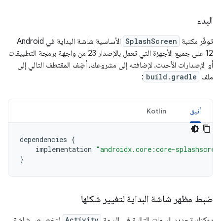
البدء
توفّر مكتبة
SplashScreen
الأساسية شاشة البداية في Android
12 على جميع الأجهزة التي تعمل بالإصدار 23 من واجهة برمجة التطبيقات
أو الإصدارات الأحدث. لإضافته إلى مشروعك، أضِف المقتطف التالي إلى
ملف
build.gradle
:
أنيق
Kotlin
dependencies
{
implementation
"androidx.core:core-splashscree
}
ضبط مظهر شاشة البداية لتغيير شكلها
يمكنك تحديد السمات التالية في السمة
Activity
لتخصيص شاشة