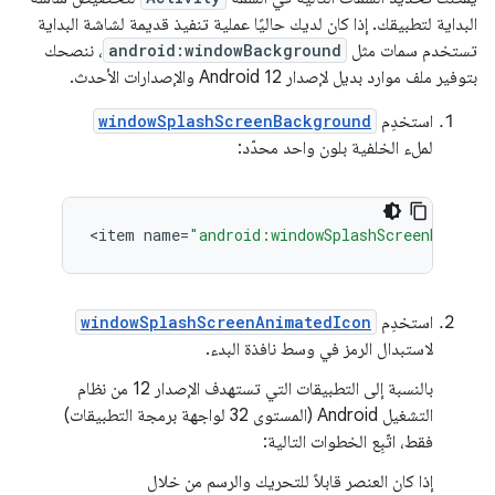
البداية لتطبيقك. إذا كان لديك حاليًا عملية تنفيذ قديمة لشاشة البداية
تستخدم سمات مثل
android:windowBackground
، ننصحك
بتوفير ملف موارد بديل لإصدار Android 12 والإصدارات الأحدث.
استخدِم
windowSplashScreenBackground
لملء الخلفية بلون واحد محدّد:
<
item
name
=
"android:windowSplashScreenBackgro
استخدِم
windowSplashScreenAnimatedIcon
لاستبدال الرمز في وسط نافذة البدء.
بالنسبة إلى التطبيقات التي تستهدف الإصدار 12 من نظام
التشغيل Android (المستوى 32 لواجهة برمجة التطبيقات)
فقط، اتّبِع الخطوات التالية:
إذا كان العنصر قابلاً للتحريك والرسم من خلال