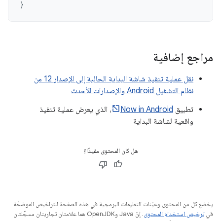
}
مراجع إضافية
نقل عملية تنفيذ شاشة البداية الحالية إلى الإصدار 12 من
نظام التشغيل Android والإصدارات الأحدث
تطبيق
Now in Android
، الذي يعرض عملية تنفيذ
واقعية لشاشة البداية
هل كان المحتوى مفيدًا؟
يخضع كل من المحتوى وعيّنات التعليمات البرمجية في هذه الصفحة للتراخيص الموضحّة
في
ترخيص استخدام المحتوى
. إنّ Java وOpenJDK هما علامتان تجاريتان مسجَّلتان