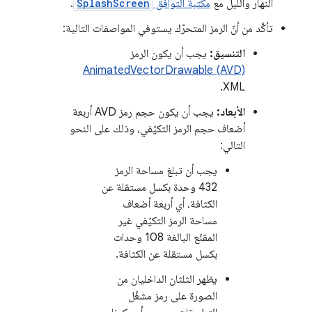
النهار والليل مع
مكتبة التوافق
SplashScreen
.
تأكَّد من أنّ الرمز المتحرّك يستوفي المواصفات التالية:
التنسيق:
يجب أن يكون الرمز
AnimatedVectorDrawable (AVD)
XML.
الأبعاد:
يجب أن يكون حجم رمز AVD أربعة
أضعاف حجم الرمز التكيّفي، وذلك على النحو
التالي:
يجب أن تبلغ مساحة الرمز
432 وحدة بكسل مستقلة عن
الكثافة، أي أربعة أضعاف
مساحة الرمز التكيّفي غير
المقنّع البالغة 108 وحدات
بكسل مستقلة عن الكثافة.
يظهر الثلثان الداخليان من
الصورة على رمز مشغّل