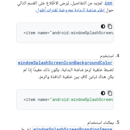
ion
. لمزيد من التفاصيل، يُرجى الاطّلاع على القسم التالي
حول
إبقاء شاشة البداية معروضة لفترات أطول
.
استخدِم
windowSplashScreenIconBackgroundColor
لضبط خلفية لرمز شاشة البداية. يكون ذلك مفيدًا إذا لم
يكن هناك تباين كافٍ بين خلفية النافذة والرمز.
<
item
name
=
"android:windowSplashScreenIconBac
يمكنك استخدام
windowSplashScreenBrandingImage
لضبط