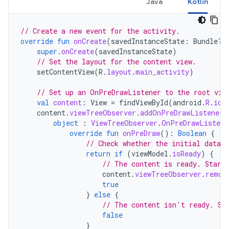
Java
Kotlin
// Create a new event for the activity.
override
fun
onCreate
(
savedInstanceState
:
Bundle?)
super
.
onCreate
(
savedInstanceState
)
// Set the layout for the content view.
setContentView
(
R
.
layout
.
main_activity
)
// Set up an OnPreDrawListener to the root vie
val
content
:
View
=
findViewById
(
android
.
R
.
id
.
content
.
viewTreeObserver
.
addOnPreDrawListener
(
object
:
ViewTreeObserver
.
OnPreDrawListene
override
fun
onPreDraw
():
Boolean
{
// Check whether the initial data i
return
if
(
viewModel
.
isReady
)
{
// The content is ready. Start
content
.
viewTreeObserver
.
remov
true
}
else
{
// The content isn't ready. Su
false
}