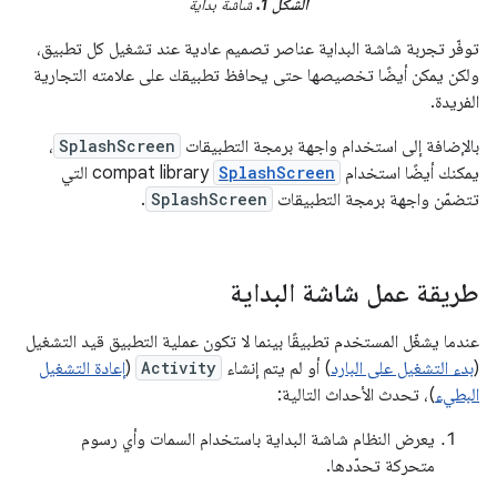
الشكل 1.
شاشة بداية
توفّر تجربة شاشة البداية عناصر تصميم عادية عند تشغيل كل تطبيق،
ولكن يمكن أيضًا تخصيصها حتى يحافظ تطبيقك على علامته التجارية
الفريدة.
بالإضافة إلى استخدام واجهة برمجة التطبيقات
SplashScreen
،
يمكنك أيضًا استخدام
SplashScreen
compat library التي
تتضمّن واجهة برمجة التطبيقات
SplashScreen
.
طريقة عمل شاشة البداية
عندما يشغّل المستخدم تطبيقًا بينما لا تكون عملية التطبيق قيد التشغيل
(
بدء التشغيل على البارد
) أو لم يتم إنشاء
Activity
(
إعادة التشغيل
البطيء
)، تحدث الأحداث التالية:
يعرض النظام شاشة البداية باستخدام السمات وأي رسوم
متحركة تحدّدها.