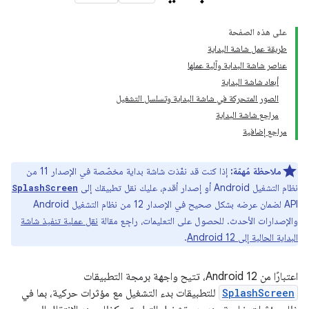
على هذه الصفحة
طريقة عمل شاشة البداية
عناصر شاشة البداية وآلية عملها
أبعاد شاشة البداية
الصور المتحركة في شاشة البداية وتسلسل التشغيل
مراجع شاشة البداية
مراجع إضافية
ملاحظة مُهمّة:
إذا كنت قد نفّذت شاشة بداية مخصّصة في الإصدار 11 من
نظام التشغيل Android أو إصدار أقدم، عليك نقل تطبيقك إلى
SplashScreen
API لضمان عرضه بشكل صحيح في الإصدار 12 من نظام التشغيل Android
والإصدارات الأحدث. للحصول على التعليمات، راجِع مقالة
نقل عملية تنفيذ شاشة
البداية الحالية إلى Android 12
.
اعتبارًا من Android 12، تتيح واجهة برمجة التطبيقات
SplashScreen
للتطبيقات بدء التشغيل مع مؤثرات حركية، بما في