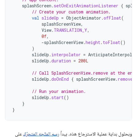
splashScreen
.
setOnExitAnimationListener
{
spla
// Create your custom animation.
val
slideUp
=
ObjectAnimator
.
ofFloat
(
splashScreenView
,
View
.
TRANSLATION_Y
,
0f
,
-
splashScreenView
.
height
.
toFloat
()
)
slideUp
.
interpolator
=
AnticipateInterpolat
slideUp
.
duration
=
200L
// Call SplashScreenView.remove at the end
slideUp
.
doOnEnd
{
splashScreenView
.
remove
(
// Run your animation.
slideUp
.
start
()
}
}
وبحلول بداية عملية الاسترجاع هذه، يبدأ
رسم المتّجه المتحرّك
على