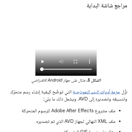
مراجع شاشة البداية
الشكل 5.
مثال على جهاز Android الافتراضي
نزِّل
حزمة أدوات البدء النموذجية
التي توضّح كيفية إنشاء رسم متحرّك
وتنسيقه وتصديره إلى AVD. ويشمل ذلك ما يلي:
ملف مشروع Adobe After Effects للرسوم المتحركة
ملف XML النهائي لجهاز AVD الذي تم تصديره
مثال على صورة GIF المتحركة