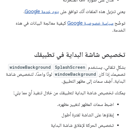
يعني تنزيل هذه الملفات أنّك توافق على
بنود خدمة Google
.
توضّح
سياسة خصوصية Google
كيفية معالجة البيانات في هذه
الخدمة.
تخصيص شاشة البداية في تطبيقك
بشكلٍ تلقائي، يستخدم
SplashScreen
windowBackground
تصميمك إذا كان
windowBackground
لونًا واحدًا. لتخصيص شاشة
البداية، أضِف سمات إلى مظهر التطبيق.
يمكنك تخصيص شاشة البداية لتطبيقك من خلال تنفيذ أيّ مما يلي:
اضبط سمات المظهر لتغيير مظهره.
إبقاؤها على الشاشة لفترة أطول
تخصيص الحركة لإغلاق شاشة البداية