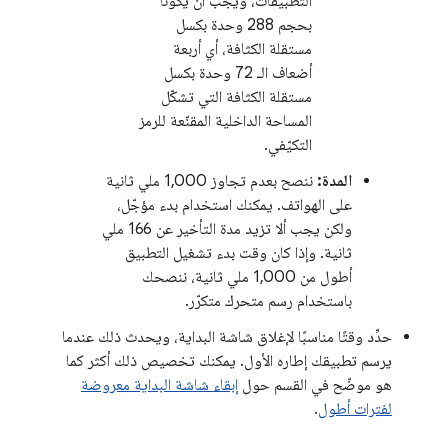
التطبيقات، ويجب أن يكونا
بحجم 288 وحدة بكسل
مستقلة الكثافة، أي أربعة
أضعاف الـ 72 وحدة بكسل
مستقلة الكثافة التي تشكّل
المساحة الداخلية المقنّعة للرمز
التكيّفي.
المدة:
ننصح بعدم تجاوز 1,000 ملي ثانية
على الهواتف. يمكنك استخدام بدء مؤجّل،
ولكن يجب ألا تزيد مدة التأخير عن 166 ملي
ثانية. وإذا كان وقت بدء تشغيل التطبيق
أطول من 1,000 ملي ثانية، ننصحك
باستخدام رسم متحرك متكرّر.
حدِّد وقتًا مناسبًا لإغلاق شاشة البداية، ويحدث ذلك عندما
يرسم تطبيقك إطاره الأول. يمكنك تخصيص ذلك أكثر كما
هو موضّح في القسم حول
إبقاء شاشة البداية معروضة
لفترات أطول
.