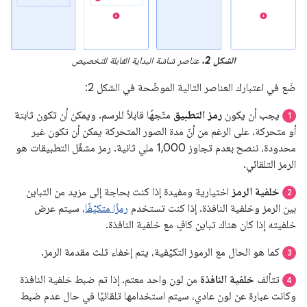
الشكل 2.
عناصر شاشة البداية القابلة للتخصيص
ضَع في اعتبارك العناصر التالية الموضّحة في الشكل 2:
يجب أن يكون
رمز التطبيق
متّجهًا قابلاً للرسم. ويمكن أن تكون ثابتة
1
أو متحركة. على الرغم من أنّ مدة الصور المتحركة يمكن أن تكون غير
محدودة، ننصح بعدم تجاوز 1,000 ملي ثانية. رمز مشغّل التطبيقات هو
الرمز التلقائي.
خلفية الرمز
اختيارية ومفيدة إذا كنت بحاجة إلى مزيد من التباين
2
بين الرمز وخلفية النافذة. إذا كنت تستخدم
رمزًا متكيّفًا
، سيتم عرض
خلفيته إذا كان هناك تباين كافٍ مع خلفية النافذة.
كما هو الحال مع الرموز التكيّفية، يتم إخفاء ثلث مقدمة الرمز.
3
تتألف
خلفية النافذة
من لون واحد معتم. إذا تم ضبط خلفية النافذة
4
وكانت عبارة عن لون عادي، سيتم استخدامها تلقائيًا في حال عدم ضبط