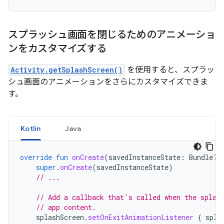
スプラッシュ画面を閉じるためのアニメーショ
ンをカスタマイズする
Activity.getSplashScreen()
を使用すると、スプラッ
シュ画面のアニメーションをさらにカスタマイズできま
す。
Kotlin
Java
override
fun
onCreate
(
savedInstanceState
:
Bundle?)
super
.
onCreate
(
savedInstanceState
)
// ...
// Add a callback that's called when the splas
// app content.
splashScreen
.
setOnExitAnimationListener
{
spla