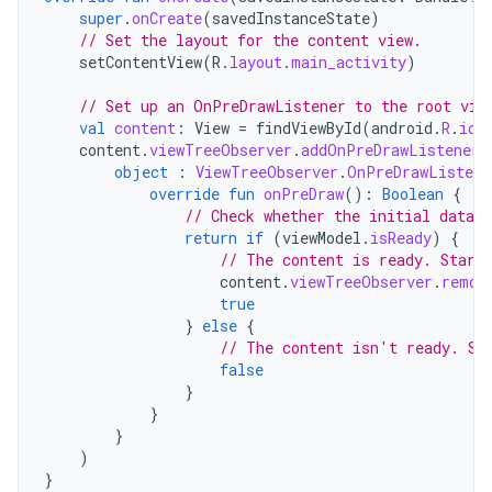
super
.
onCreate
(
savedInstanceState
)
// Set the layout for the content view.
setContentView
(
R
.
layout
.
main_activity
)
// Set up an OnPreDrawListener to the root vie
val
content
:
View
=
findViewById
(
android
.
R
.
id
.
content
.
viewTreeObserver
.
addOnPreDrawListener
(
object
:
ViewTreeObserver
.
OnPreDrawListene
override
fun
onPreDraw
():
Boolean
{
// Check whether the initial data i
return
if
(
viewModel
.
isReady
)
{
// The content is ready. Start
content
.
viewTreeObserver
.
remov
true
}
else
{
// The content isn't ready. Su
false
}
}
}
)
}