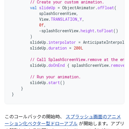
// Create your custom animation.
val
slideUp
=
ObjectAnimator
.
ofFloat
(
splashScreenView
,
View
.
TRANSLATION_Y
,
0f
,
-
splashScreenView
.
height
.
toFloat
()
)
slideUp
.
interpolator
=
AnticipateInterpolat
slideUp
.
duration
=
200L
// Call SplashScreenView.remove at the end
slideUp
.
doOnEnd
{
splashScreenView
.
remove
(
// Run your animation.
slideUp
.
start
()
}
}
このコールバックの開始時、
スプラッシュ画面のアニメ
ーション化ベクター型ドローアブル
が開始します。アプリ