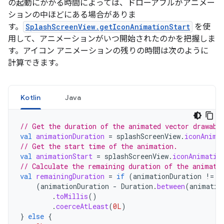
の起動にかかる時間によっては、ドローアブルがアニメー
ションの中ほどにある場合がありま
す。
SplashScreenView.getIconAnimationStart
を使
用して、アニメーションがいつ開始されたのかを把握しま
す。アイコン アニメーションの残りの時間は次のように
計算できます。
Kotlin
Java
// Get the duration of the animated vector drawabl
val
animationDuration
=
splashScreenView
.
iconAnima
// Get the start time of the animation.
val
animationStart
=
splashScreenView
.
iconAnimatio
// Calculate the remaining duration of the animati
val
remainingDuration
=
if
(
animationDuration
!=
n
(
animationDuration
-
Duration
.
between
(
animatio
.
toMillis
()
.
coerceAtLeast
(
0L
)
}
else
{