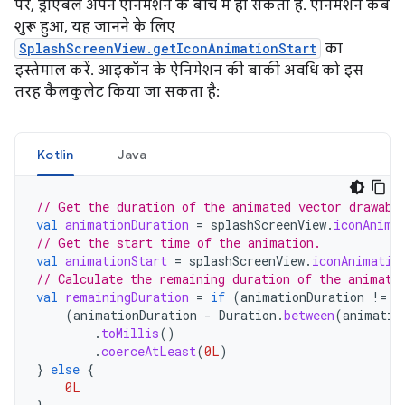
पर, ड्रॉएबल अपने ऐनिमेशन के बीच में हो सकता है. ऐनिमेशन कब
शुरू हुआ, यह जानने के लिए
SplashScreenView.getIconAnimationStart
का
इस्तेमाल करें. आइकॉन के ऐनिमेशन की बाकी अवधि को इस
तरह कैलकुलेट किया जा सकता है:
Kotlin
Java
// Get the duration of the animated vector drawabl
val
animationDuration
=
splashScreenView
.
iconAnima
// Get the start time of the animation.
val
animationStart
=
splashScreenView
.
iconAnimatio
// Calculate the remaining duration of the animati
val
remainingDuration
=
if
(
animationDuration
!=
n
(
animationDuration
-
Duration
.
between
(
animatio
.
toMillis
()
.
coerceAtLeast
(
0L
)
}
else
{
0L