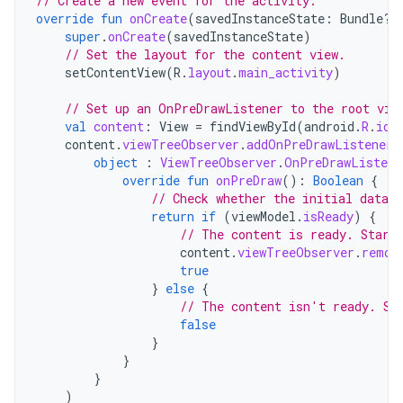
// Create a new event for the activity.
override
fun
onCreate
(
savedInstanceState
:
Bundle?)
super
.
onCreate
(
savedInstanceState
)
// Set the layout for the content view.
setContentView
(
R
.
layout
.
main_activity
)
// Set up an OnPreDrawListener to the root vie
val
content
:
View
=
findViewById
(
android
.
R
.
id
.
content
.
viewTreeObserver
.
addOnPreDrawListener
(
object
:
ViewTreeObserver
.
OnPreDrawListene
override
fun
onPreDraw
():
Boolean
{
// Check whether the initial data i
return
if
(
viewModel
.
isReady
)
{
// The content is ready. Start
content
.
viewTreeObserver
.
remov
true
}
else
{
// The content isn't ready. Su
false
}
}
}
)