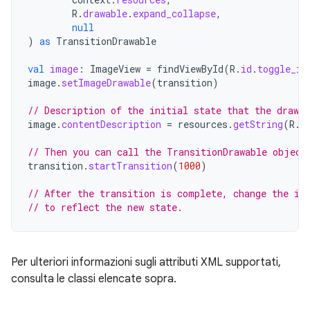
R
.
drawable
.
expand_collapse
,
null
)
as
TransitionDrawable
val
image
:
ImageView
=
findViewById
(
R
.
id
.
toggle_im
image
.
setImageDrawable
(
transition
)
// Description of the initial state that the drawab
image
.
contentDescription
=
resources
.
getString
(
R
.
s
// Then you can call the TransitionDrawable object
transition
.
startTransition
(
1000
)
// After the transition is complete, change the im
// to reflect the new state.
Per ulteriori informazioni sugli attributi XML supportati,
consulta le classi elencate sopra.