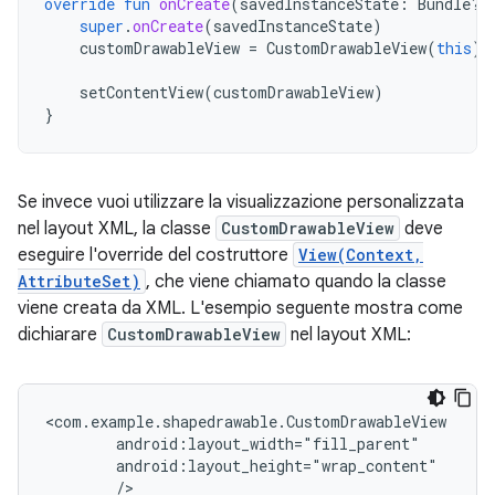
override
fun
onCreate
(
savedInstanceState
:
Bundle?)
super
.
onCreate
(
savedInstanceState
)
customDrawableView
=
CustomDrawableView
(
this
)
setContentView
(
customDrawableView
)
}
Se invece vuoi utilizzare la visualizzazione personalizzata
nel layout XML, la classe
CustomDrawableView
deve
eseguire l'override del costruttore
View(Context,
AttributeSet)
, che viene chiamato quando la classe
viene creata da XML. L'esempio seguente mostra come
dichiarare
CustomDrawableView
nel layout XML:
/>