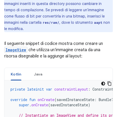
immagini inseriti in questa directory possono cambiare in
tempo di compilazione. Se prevedi di leggere un'immagine
come flusso di bit per convertirla in una bitmap, inserisci le
immagini nella cartella
, dove lo strumento
non
res/raw/
aapt
le modifica.
Il seguente snippet di codice mostra come creare un
ImageView
che utilizza un'immagine creata da una
risorsa disegnabile e la aggiunge al layout:
Kotlin
Java
private
lateinit
var
constraintLayout
:
ConstraintL
override
fun
onCreate
(
savedInstanceState
:
Bundle?)
super
.
onCreate
(
savedInstanceState
)
// Instantiate an ImageView and define its pro