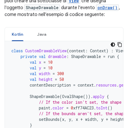
puoi creare una sottoclasse di
View
che disegna
l'oggetto
ShapeDrawable
durante l'evento
onDraw()
,
come mostrato nell'esempio di codice seguente:
Kotlin
Java
class
CustomDrawableView
(
context
:
Context
)
:
View
(
private
val
drawable
:
ShapeDrawable
=
run
{
val
x
=
10
val
y
=
10
val
width
=
300
val
height
=
50
contentDescription
=
context
.
resources
.
getS
ShapeDrawable
(
OvalShape
()).
apply
{
// If the color isn't set, the shape u
paint
.
color
=
0
xff74AC23
.
toInt
()
// If the bounds aren't set, the shape
setBounds
(
x
,
y
,
x
+
width
,
y
+
height
)
}