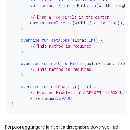
val
radius
:
Float
=
Math
.
min
(
width
,
height
// Draw a red circle in the center
canvas
.
drawCircle
((
width
/
2
).
toFloat
(),
(
}
override
fun
setAlpha
(
alpha
:
Int
)
{
// This method is required
}
override
fun
setColorFilter
(
colorFilter
:
Color
// This method is required
}
override
fun
getOpacity
():
Int
=
// Must be PixelFormat.UNKNOWN, TRANSLUCE
PixelFormat
.
OPAQUE
}
Poi puoi aggiungere la risorsa disegnabile dove vuoi, ad