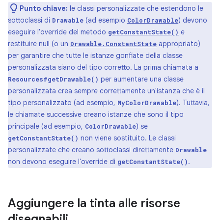
Punto chiave:
le classi personalizzate che estendono le
sottoclassi di
(ad esempio
) devono
Drawable
ColorDrawable
eseguire l'override del metodo
e
getConstantState()
restituire null (o un
appropriato)
Drawable.ConstantState
per garantire che tutte le istanze gonfiate della classe
personalizzata siano del tipo corretto. La prima chiamata a
per aumentare una classe
Resources#getDrawable()
personalizzata crea sempre correttamente un'istanza che è il
tipo personalizzato (ad esempio,
). Tuttavia,
MyColorDrawable
le chiamate successive creano istanze che sono il tipo
principale (ad esempio,
) se
ColorDrawable
non viene sostituito. Le classi
getConstantState()
personalizzate che creano sottoclassi direttamente
Drawable
non devono eseguire l'override di
.
getConstantState()
Aggiungere la tinta alle risorse
disegnabili