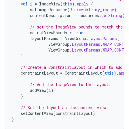
val
i
=
ImageView
(
this
).
apply
{
setImageResource
(
R
.
drawable
.
my_image
)
contentDescription
=
resources
.
getString
(
R
// set the ImageView bounds to match the D
adjustViewBounds
=
true
layoutParams
=
ViewGroup
.
LayoutParams
(
ViewGroup
.
LayoutParams
.
WRAP_CONTEN
ViewGroup
.
LayoutParams
.
WRAP_CONTEN
}
// Create a ConstraintLayout in which to add t
constraintLayout
=
ConstraintLayout
(
this
).
appl
// Add the ImageView to the layout.
addView
(
i
)
}
// Set the layout as the content view.
setContentView
(
constraintLayout
)
}