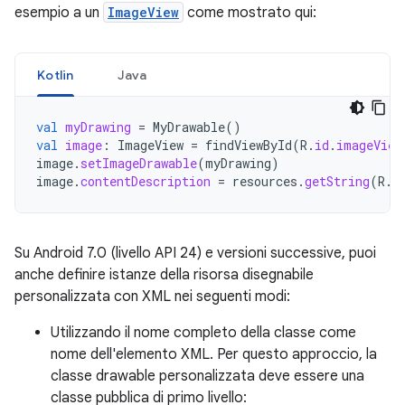
esempio a un
ImageView
come mostrato qui:
Kotlin
Java
val
myDrawing
=
MyDrawable
()
val
image
:
ImageView
=
findViewById
(
R
.
id
.
imageView
image
.
setImageDrawable
(
myDrawing
)
image
.
contentDescription
=
resources
.
getString
(
R
.
s
Su Android 7.0 (livello API 24) e versioni successive, puoi
anche definire istanze della risorsa disegnabile
personalizzata con XML nei seguenti modi:
Utilizzando il nome completo della classe come
nome dell'elemento XML. Per questo approccio, la
classe drawable personalizzata deve essere una
classe pubblica di primo livello: