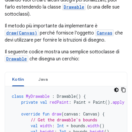
Quando vuoi creare alcuni disegni personalizzati, puoi
farlo estendendo la classe
Drawable
(o una delle sue
sottoclassi).
Il metodo più importante da implementare è
draw(Canvas)
perché fornisce l'oggetto
Canvas
che
devi utilizzare per fornire le istruzioni di disegno.
Il seguente codice mostra una semplice sottoclasse di
Drawable
che disegna un cerchio:
Kotlin
Java
class
MyDrawable
:
Drawable
()
{
private
val
redPaint
:
Paint
=
Paint
().
apply
{
override
fun
draw
(
canvas
:
Canvas
)
{
// Get the drawable's bounds
val
width
:
Int
=
bounds
.
width
()
val
height
:
Int
=
bounds
.
height
()