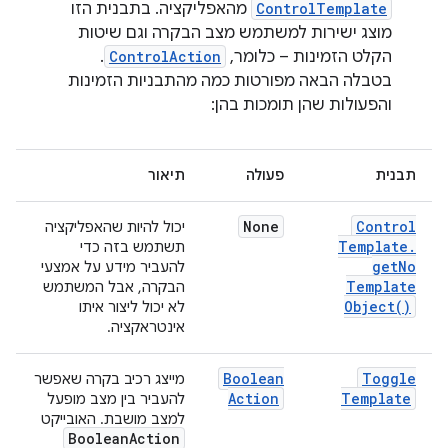
ControlTemplate
מהאפליקציה. בתבנית הזו
מוצג ישירות למשתמש מצב הבקרה וגם שיטות
הקלט הזמינות – כלומר,
ControlAction
.
בטבלה הבאה מפורטות כמה מהתבניות הזמינות
והפעולות שהן תומכות בהן:
תבנית
פעולה
תיאור
None
Control
יכול להיות שהאפליקציה
Template
.
תשתמש בזה כדי
get
No
להעביר מידע על אמצעי
Template
הבקרה, אבל המשתמש
Object(
)
לא יכול ליצור איתו
אינטראקציה.
Boolean
Toggle
מייצג רכיב בקרה שאפשר
Action
Template
להעביר בין מצב מופעל
למצב מושבת. האובייקט
Boolean
Action