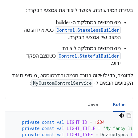
בעזרת המידע הזה, אפשר ליצור את אמצעי הבקרה:
משתמשים במחלקת ה-builder‏
Control.StatelessBuilder
כשלא ידוע מה
המצב של אמצעי הבקרה.
משתמשים במחלקה ליצירת
Control.StatefulBuilder
כשמצב הפקד
ידוע.
לדוגמה, כדי לשלוט בנורה חכמה ובתרמוסטט, מוסיפים את
הקבועים הבאים ל-
MyCustomControlService
:
Java
Kotlin
private
const
val
LIGHT_ID
=
1234
private
const
val
LIGHT_TITLE
=
"My fancy ligh
private
const
val
LIGHT_TYPE
=
DeviceTypes
.
TY