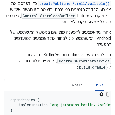
createPublisherForAllAvailable()
כדי לפרסם את
אמצעי הבקרה הזמינים במערכת. בשיטה הזו נעשה שימוש
במחלקת ה-builder‏
Control.StatelessBuilder
, כי המצב
של כל אמצעי בקרה לא ידוע.
אחרי שהאמצעים להפעלה מופיעים בממשק המשתמש של
Android , המשתמש יכול לבחור את האמצעים המועדפים
להפעלה.
כדי להשתמש ב-coroutines של Kotlin כדי ליצור
ControlsProviderService
, מוסיפים תלות חדשה
ל-
build.gradle
:
מגניב
Kotlin
dependencies
{
implementation
"org.jetbrains.kotlinx:kotlinx-
}