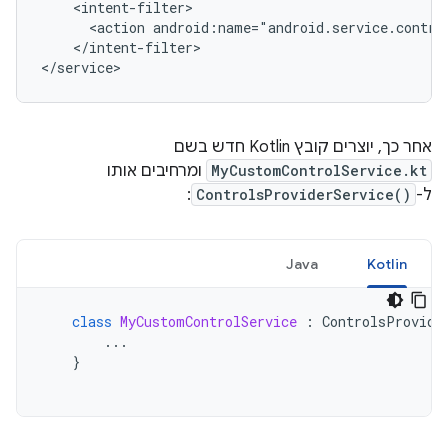
<action
android:name="android.service.contro
</intent-filter>

אחר כך, יוצרים קובץ Kotlin חדש בשם
MyCustomControlService.kt
ומרחיבים אותו
ל-
ControlsProviderService()
:
Java
Kotlin
class
MyCustomControlService
:
ControlsProvide
...
}