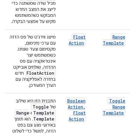
מכיל שדה שמשתנה כדי
לייצג את המצב החדש
המבוקש כשהמשתמש
מקיש על אמצעי הבקרה.
Float
Range
מייצג ווידג'ט של פס הזזה
Action
Template
עם ערכי מינימום,
מקסימום וצעד שצוינו.
כשמשתמש יוצר
אינטראקציה עם פס
ההזזה, שולחים אובייקט
Float
Action
חדש
בחזרה לאפליקציה עם
הערך המעודכן.
Boolean
Toggle
התבנית הזו היא שילוב
Toggle
Action
,
Range
של
Range
Template
Float
Template
ו-
Template
Action
. הוא תומך
באירועי מגע וגם בפס
הזזה, למשל כדי לשלוט