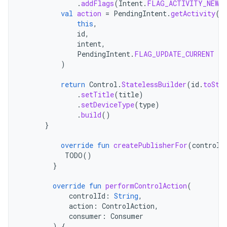
.
addFlags
(
Intent
.
FLAG_ACTIVITY_NEW_
val
action
=
PendingIntent
.
getActivity
(
this
,
id
,
intent
,
PendingIntent
.
FLAG_UPDATE_CURRENT
or
)
return
Control
.
StatelessBuilder
(
id
.
toStr
.
setTitle
(
title
)
.
setDeviceType
(
type
)
.
build
()
}
override
fun
createPublisherFor
(
controlI
TODO
()
}
override
fun
performControlAction
(
controlId
:
String
,
action
:
ControlAction
,
consumer
:
Consumer
)
{