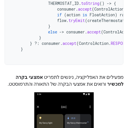
THERMOSTAT_ID
.
toString
()
->
{
consumer
.
accept
(
ControlAction
.
if
(
action
is
FloatAction
)
ran
flow
.
tryEmit
(
createThermostat
(
}
else
->
consumer
.
accept
(
ControlAct
}
}
?:
consumer
.
accept
(
ControlAction
.
RESPONS
}
מפעילים את האפליקציה, ניגשים לתפריט
אמצעי בקרה
למכשיר
ורואים את אמצעי הבקרה של התאורה והתרמוסטט.