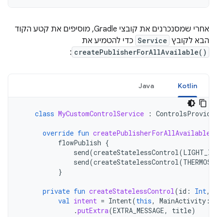
אחרי שמסנכרנים את קובצי Gradle, מוסיפים את קטע הקוד
הבא לקובץ
Service
כדי להטמיע את
:
createPublisherForAllAvailable()
Java
Kotlin
class
MyCustomControlService
:
ControlsProvide
override
fun
createPublisherForAllAvailable
(
flowPublish
{
send
(
createStatelessControl
(
LIGHT_ID
send
(
createStatelessControl
(
THERMOST
}
private
fun
createStatelessControl
(
id
:
Int
,
val
intent
=
Intent
(
this
,
MainActivity
::
.
putExtra
(
EXTRA_MESSAGE
,
title
)