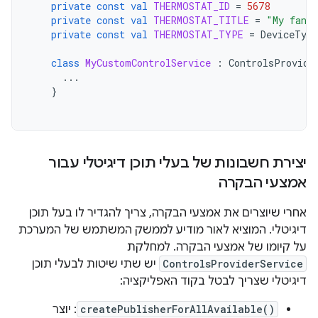
private
const
val
THERMOSTAT_ID
=
5678
private
const
val
THERMOSTAT_TITLE
=
"My fanc
private
const
val
THERMOSTAT_TYPE
=
DeviceType
class
MyCustomControlService
:
ControlsProvide
...
}
יצירת חשבונות של בעלי תוכן דיגיטלי עבור
אמצעי הבקרה
אחרי שיוצרים את אמצעי הבקרה, צריך להגדיר לו בעל תוכן
דיגיטלי. המוציא לאור מודיע לממשק המשתמש של המערכת
על קיומו של אמצעי הבקרה. למחלקת
ControlsProviderService
יש שתי שיטות לבעלי תוכן
דיגיטלי שצריך לבטל בקוד האפליקציה:
createPublisherForAllAvailable()
: יוצר