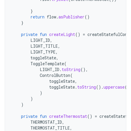
}
return
flow
.
asPublisher
()
}
private
fun
createLight
()
=
createStatefulCont
LIGHT_ID
,
LIGHT_TITLE
,
LIGHT_TYPE
,
toggleState
,
ToggleTemplate
(
LIGHT_ID
.
toString
(),
ControlButton
(
toggleState
,
toggleState
.
toString
().
uppercase
(
L
)
)
)
private
fun
createThermostat
()
=
createStatefu
THERMOSTAT_ID
,
THERMOSTAT_TITLE
,