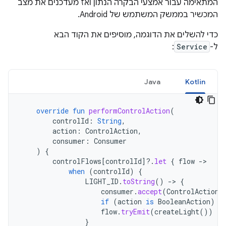
המתאימה עבור אמצעי הבקרה הנתון ואז מעדכנים את מצב
המכשיר בממשק המשתמש של Android.
כדי להשלים את הדוגמה, מוסיפים את הקוד הבא
ל-
Service
:
Java
Kotlin
override
fun
performControlAction
(
controlId
:
String
,
action
:
ControlAction
,
consumer
:
Consumer
)
{
controlFlows
[
controlId
]?.
let
{
flow
->
when
(
controlId
)
{
LIGHT_ID
.
toString
()
->
{
consumer
.
accept
(
ControlAction
.
if
(
action
is
BooleanAction
)
t
flow
.
tryEmit
(
createLight
())
}