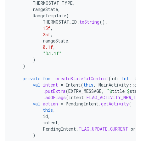
THERMOSTAT_TYPE
,
rangeState
,
RangeTemplate
(
THERMOSTAT_ID
.
toString
(),
15f
,
25f
,
rangeState
,
0.1f
,
"%1.1f"
)
)
private
fun
createStatefulControl
(
id
:
Int
,
ti
val
intent
=
Intent
(
this
,
MainActivity
::
cl
.
putExtra
(
EXTRA_MESSAGE
,
"
$
title
$
stat
.
addFlags
(
Intent
.
FLAG_ACTIVITY_NEW_TA
val
action
=
PendingIntent
.
getActivity
(
this
,
id
,
intent
,
PendingIntent
.
FLAG_UPDATE_CURRENT
or
P
)