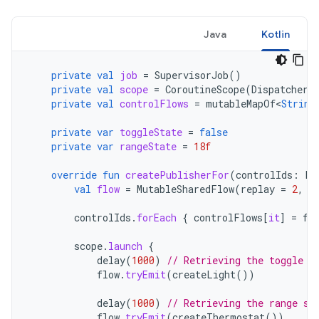
Java
Kotlin
private
val
job
=
SupervisorJob
()
private
val
scope
=
CoroutineScope
(
Dispatchers
private
val
controlFlows
=
mutableMapOf
<
String
private
var
toggleState
=
false
private
var
rangeState
=
18f
override
fun
createPublisherFor
(
controlIds
:
Li
val
flow
=
MutableSharedFlow
(
replay
=
2
,
e
controlIds
.
forEach
{
controlFlows
[
it
]
=
fl
scope
.
launch
{
delay
(
1000
)
// Retrieving the toggle s
flow
.
tryEmit
(
createLight
())
delay
(
1000
)
// Retrieving the range st
flow
.
tryEmit
(
createThermostat
())