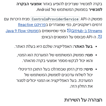
בקרה למכשיר שצריכים להופיע באזור
אמצעי הבקרה
למכשיר
בממשק המשתמש של Android.
ממשק ה-API‏
ControlsProviderService
מניח היכרות עם
זרמים ריאקטיביים, כפי שמוגדרים ב
פרויקט Reactive
Streams ב-GitHub
וכפי שמיושמים ב
ממשקי Java 9 Flow
. ה-API מבוסס על המושגים הבאים:
בעל האתר:
האפליקציה שלכם היא בעלת האתר.
מנוי:
ממשק המשתמש של המערכת הוא המנוי,
והוא יכול לבקש מספר אמצעי בקרה מהאתר.
מינוי:
פרק הזמן שבמהלכו בעל התוכן הדיגיטלי
יכול לשלוח עדכונים לממשק המשתמש של
המערכת. בעל האפליקציה או המנוי יכולים לסגור
את החלון הזה.
הצהרה על השירות