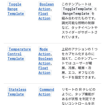
Toggle
Boolean
このテンプレートは
Range
Action
,
Toggle
Template
と
Template
Float
Range
Template
を
Action
組み合わせたものです。
調光可能な照明の制御
など、タッチイベントや
スライダーがサポートさ
れています。
Temperature
Mode
上記のアクションの 1 つ
Control
Action
,
をカプセル化するのに
Template
Boolean
加えて、このテンプレー
Action
,
トでは ユーザーが暖
Float
房、冷房、暖房・冷
Action
房、エコ、オフなどの
モードを設定できます。
Stateless
Command
リモートの IR テレビの
Template
Action
ように、タップ機能が
あるが状態 を判定でき
ないコントロールを示