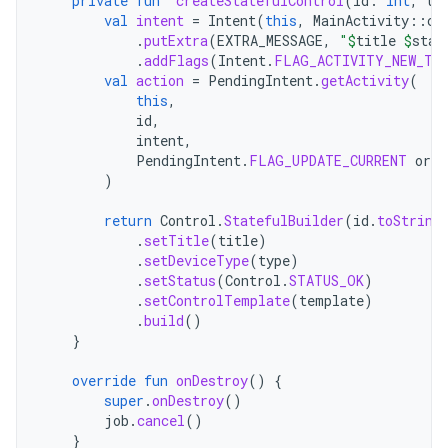
private
fun
createStatefulControl
(
id
:
Int
,
ti
val
intent
=
Intent
(
this
,
MainActivity
::
cl
.
putExtra
(
EXTRA_MESSAGE
,
"
$
title
$
stat
.
addFlags
(
Intent
.
FLAG_ACTIVITY_NEW_TA
val
action
=
PendingIntent
.
getActivity
(
this
,
id
,
intent
,
PendingIntent
.
FLAG_UPDATE_CURRENT
or
P
)
return
Control
.
StatefulBuilder
(
id
.
toString
.
setTitle
(
title
)
.
setDeviceType
(
type
)
.
setStatus
(
Control
.
STATUS_OK
)
.
setControlTemplate
(
template
)
.
build
()
}
override
fun
onDestroy
()
{
super
.
onDestroy
()
job
.
cancel
()
}