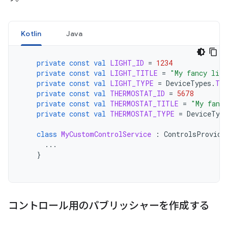
Kotlin
Java
private
const
val
LIGHT_ID
=
1234
private
const
val
LIGHT_TITLE
=
"My fancy ligh
private
const
val
LIGHT_TYPE
=
DeviceTypes
.
TY
private
const
val
THERMOSTAT_ID
=
5678
private
const
val
THERMOSTAT_TITLE
=
"My fanc
private
const
val
THERMOSTAT_TYPE
=
DeviceType
class
MyCustomControlService
:
ControlsProvide
...
}
コントロール用のパブリッシャーを作成する