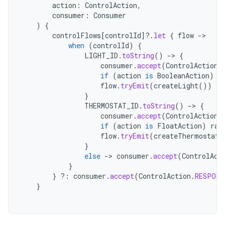
action
:
ControlAction
,
consumer
:
Consumer
)
{
controlFlows
[
controlId
]?.
let
{
flow
->
when
(
controlId
)
{
LIGHT_ID
.
toString
()
->
{
consumer
.
accept
(
ControlAction
.
if
(
action
is
BooleanAction
)
t
flow
.
tryEmit
(
createLight
())
}
THERMOSTAT_ID
.
toString
()
->
{
consumer
.
accept
(
ControlAction
.
if
(
action
is
FloatAction
)
ran
flow
.
tryEmit
(
createThermostat
(
}
else
->
consumer
.
accept
(
ControlAct
}
}
?:
consumer
.
accept
(
ControlAction
.
RESPONS
}