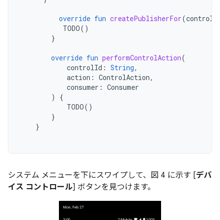
override
fun
createPublisherFor
(
controlI
TODO
()
}
override
fun
performControlAction
(
controlId
:
String
,
action
:
ControlAction
,
consumer
:
Consumer
)
{
TODO
()
}
}
システム メニューを下にスワイプして、図 4 に示す [
デバ
イス コントロール
] ボタンを見つけます。