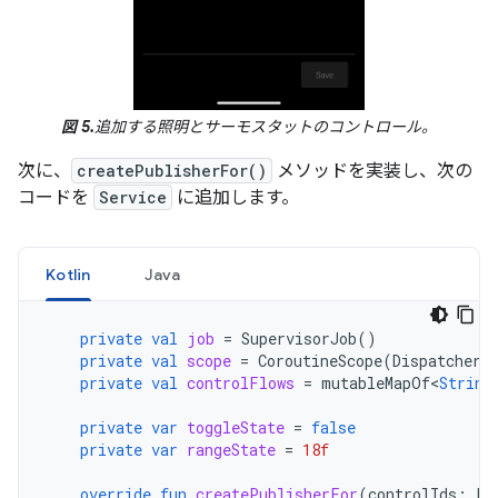
図 5.
追加する照明とサーモスタットのコントロール。
次に、
createPublisherFor()
メソッドを実装し、次の
コードを
Service
に追加します。
Kotlin
Java
private
val
job
=
SupervisorJob
()
private
val
scope
=
CoroutineScope
(
Dispatchers
private
val
controlFlows
=
mutableMapOf
<
String
private
var
toggleState
=
false
private
var
rangeState
=
18f
override
fun
createPublisherFor
(
controlIds
:
Li