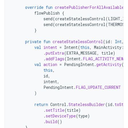
override
fun
createPublisherForAllAvailable
(
flowPublish
{
send
(
createStatelessControl
(
LIGHT_ID
send
(
createStatelessControl
(
THERMOST
}
private
fun
createStatelessControl
(
id
:
Int
,
val
intent
=
Intent
(
this
,
MainActivity
::
.
putExtra
(
EXTRA_MESSAGE
,
title
)
.
addFlags
(
Intent
.
FLAG_ACTIVITY_NEW_
val
action
=
PendingIntent
.
getActivity
(
this
,
id
,
intent
,
PendingIntent
.
FLAG_UPDATE_CURRENT
or
)
return
Control
.
StatelessBuilder
(
id
.
toStr
.
setTitle
(
title
)
.
setDeviceType
(
type
)
.
build
()
}