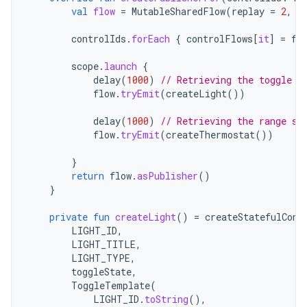
val
flow
=
MutableSharedFlow
(
replay
=
2
,
e
controlIds
.
forEach
{
controlFlows
[
it
]
=
fl
scope
.
launch
{
delay
(
1000
)
// Retrieving the toggle s
flow
.
tryEmit
(
createLight
())
delay
(
1000
)
// Retrieving the range st
flow
.
tryEmit
(
createThermostat
())
}
return
flow
.
asPublisher
()
}
private
fun
createLight
()
=
createStatefulCont
LIGHT_ID
,
LIGHT_TITLE
,
LIGHT_TYPE
,
toggleState
,
ToggleTemplate
(
LIGHT_ID
.
toString
(),