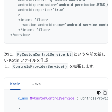
<action
android:name="android.service.contro
</intent-filter>

次に、
MyCustomControlService.kt
という名前の新し
い Kotlin ファイルを作成
し、
ControlsProviderService()
を拡張します。
Kotlin
Java
class
MyCustomControlService
:
ControlsProvide
...
}