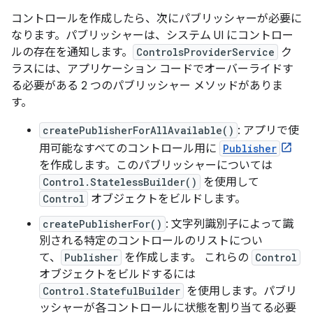
コントロールを作成したら、次にパブリッシャーが必要に
なります。パブリッシャーは、システム UI にコントロー
ルの存在を通知します。
ControlsProviderService
ク
ラスには、アプリケーション コードでオーバーライドす
る必要がある 2 つのパブリッシャー メソッドがありま
す。
createPublisherForAllAvailable()
: アプリで使
用可能なすべてのコントロール用に
Publisher
を作成します。このパブリッシャーについては
Control.StatelessBuilder()
を使用して
Control
オブジェクトをビルドします。
createPublisherFor()
: 文字列識別子によって識
別される特定のコントロールのリストについ
て、
Publisher
を作成します。 これらの
Control
オブジェクトをビルドするには
Control.StatefulBuilder
を使用します。パブリ
ッシャーが各コントロールに状態を割り当てる必要