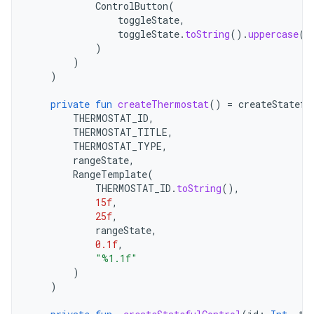
ControlButton
(
toggleState
,
toggleState
.
toString
().
uppercase
(
L
)
)
)
private
fun
createThermostat
()
=
createStatefu
THERMOSTAT_ID
,
THERMOSTAT_TITLE
,
THERMOSTAT_TYPE
,
rangeState
,
RangeTemplate
(
THERMOSTAT_ID
.
toString
(),
15f
,
25f
,
rangeState
,
0.1f
,
"%1.1f"
)
)