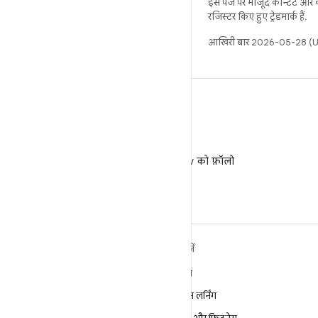
इस पेज पर मौजूद कॉन्टेंट और
रजिस्टर किए हुए ट्रेडमार्क हैं.
आखिरी बार 2026-05-28 (UT
X
X पर @AndroidDev को फ़ॉलो
करें
ANDROID के बारे में ज़्यादा
खोजें
जानें
गेमिंग
Android
मशीन लर्निंग
Android for Enterprise