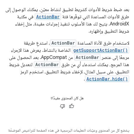
بعد ضبط شريط الأدوات كشريط تطبيق لنشاط معيّن، يمكنك الوصول إلى
طرق الأدوات المساعدة التي توفّرها فئة
ActionBar
في مكتبة
AndroidX. يتيح لك هذا الأسلوب تنفيذ إجراءات مفيدة، مثل إخفاء
شريط التطبيق وإظهاره.
لاستخدام طرق الأداة المساعدة
ActionBar
، استدعِ طريقة
getSupportActionBar()
الخاصة بالنشاط. يعرض هذا الإجراء
مرجعًا إلى عنصر
ActionBar
من AppCompat. بعد الحصول على
هذا المرجع، يمكنك استدعاء أي من طرق
ActionBar
لتعديل شريط
التطبيق. على سبيل المثال، لإخفاء شريط التطبيق، استخدِم الرمز
.
ActionBar.hide()
هل كان المحتوى مفيدًا؟
يخضع كل من المحتوى وعيّنات التعليمات البرمجية في هذه الصفحة للتراخيص الموضحّة