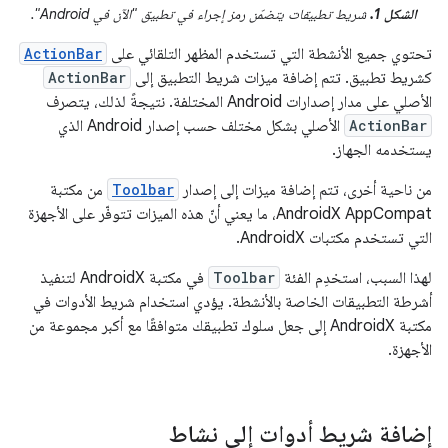
الشكل 1.
شريط تطبيقات يتضمّن رمز إجراء في تطبيق "الآن في Android".
تحتوي جميع الأنشطة التي تستخدم المظهر التلقائي على
ActionBar
كشريط تطبيق. تتم إضافة ميزات شريط التطبيق إلى
ActionBar
الأصلي على مدار إصدارات Android المختلفة. نتيجةً لذلك، يتصرف
ActionBar
الأصلي بشكل مختلف حسب إصدار Android الذي
يستخدمه الجهاز.
من ناحية أخرى، تتم إضافة ميزات إلى إصدار
Toolbar
من مكتبة
AndroidX AppCompat، ما يعني أنّ هذه الميزات تتوفّر على الأجهزة
التي تستخدم مكتبات AndroidX.
لهذا السبب، استخدِم الفئة
Toolbar
في مكتبة AndroidX لتنفيذ
أشرطة التطبيقات الخاصة بالأنشطة. يؤدي استخدام شريط الأدوات في
مكتبة AndroidX إلى جعل سلوك تطبيقك متوافقًا مع أكبر مجموعة من
الأجهزة.
إضافة شريط أدوات إلى نشاط