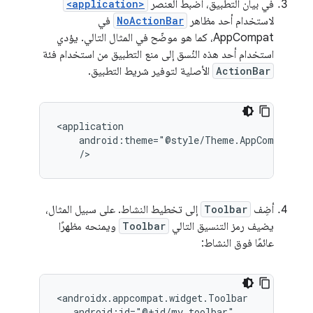
في بيان التطبيق، اضبط العنصر
<application>
لاستخدام أحد مظاهر
NoActionBar
في
AppCompat، كما هو موضّح في المثال التالي. يؤدي
استخدام أحد هذه النُسق إلى منع التطبيق من استخدام فئة
ActionBar
الأصلية لتوفير شريط التطبيق.
/>
أضِف
Toolbar
إلى تخطيط النشاط. على سبيل المثال،
يضيف رمز التنسيق التالي
Toolbar
ويمنحه مظهرًا
عائمًا فوق النشاط: