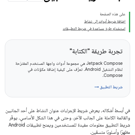
على هذه الصفحة
إضافة شريط أدوات إلى نشاط
استخدام طرق مساعدة في شريط التطبيقات
تجربة طريقة "الكتابة"
‫Jetpack Compose هي مجموعة أدوات واجهة المستخدم المقترَحة
لنظام التشغيل Android. تعرَّف على كيفية إضافة مكوّنات في
Compose.
شريط التطبيق →
في أبسط أشكاله، يعرض شريط الإجراءات عنوان النشاط على أحد الجانبين
والقائمة الكاملة على الجانب الآخر. وحتى في هذا الشكل الأساسي، يوفّر
شريط التطبيق معلومات مفيدة للمستخدمين ويمنح تطبيقات Android
مظهرًا وأسلوبًا متسقَين.