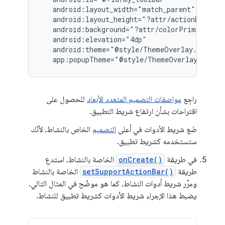
app:popupTheme="@style/ThemeOverlay.AppCo
راجِع
مواصفات التصميم المتعدد الأبعاد
للحصول على
اقتراحات بشأن ارتفاع شريط التطبيق.
ضَع شريط الأدوات في أعلى
التصميم
الخاص بالنشاط، لأنّك
ستستخدمه كشريط تطبيق.
في طريقة
onCreate()
الخاصة بالنشاط، استدعِ
طريقة
setSupportActionBar()
الخاصة بالنشاط
ومرِّر شريط أدوات النشاط، كما هو موضّح في المثال التالي.
يضبط هذا الإجراء شريط الأدوات كشريط تطبيق للنشاط.