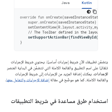
Java
Kotlin
override
fun
onCreate
(
savedInstanceState
:
Bun
super
.
onCreate
(
savedInstanceState
)
setContentView
(
R
.
layout
.
activity_my
)
// The Toolbar defined in the layout has 
setSupportActionBar
(
findViewById
(
R
.
id
.
m
}
يتضمّن تطبيقك الآن شريط إجراءات أساسيًا. يحتوي شريط الإجراءات
تلقائيًا على اسم التطبيق والقائمة الكاملة التي تتضمّن في البداية العنصر
الإعدادات
. يمكنك إضافة المزيد من الإجراءات إلى شريط الإجراءات
والقائمة الكاملة، كما هو موضّح في مقالة
إضافة الإجراءات والتعامل معها
.
استخدام طرق مساعدة في شريط التطبيقات