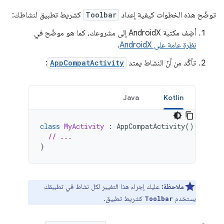
توضّح هذه الخطوات كيفية إعداد
Toolbar
كشريط تطبيق لنشاطك:
أضِف مكتبة AndroidX إلى مشروعك، كما هو موضّح في
نظرة عامة على AndroidX
.
تأكَّد من أنّ النشاط يمتد
AppCompatActivity
:
Java
Kotlin
class
MyActivity
:
AppCompatActivity
()
{
// ...
}
ملاحظة:
عليك إجراء هذا التغيير لكل نشاط في تطبيقك
يستخدم
كشريط تطبيق.
Toolbar