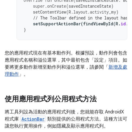
override
fun
onCreate
(
savedInstanceState
:
Bun
super
.
onCreate
(
savedInstanceState
)
setContentView
(
R
.
layout
.
activity_my
)
// The Toolbar defined in the layout has 
setSupportActionBar
(
findViewById
(
R
.
id
.
m
}
您的應用程式現在有基本動作列。根據預設，動作列會包含
應用程式名稱和溢位選單，其中最初包含「設定」
項目。如
要將更多動作新增至動作列和溢位選單，請參閱「
新增及處
理動作
」。
使用應用程式列公用程式方法
將工具列設為活動的應用程式列後，您就能存取 AndroidX
程式庫
ActionBar
類別提供的公用程式方法。這種方法可
讓您執行實用操作，例如隱藏及顯示應用程式列。