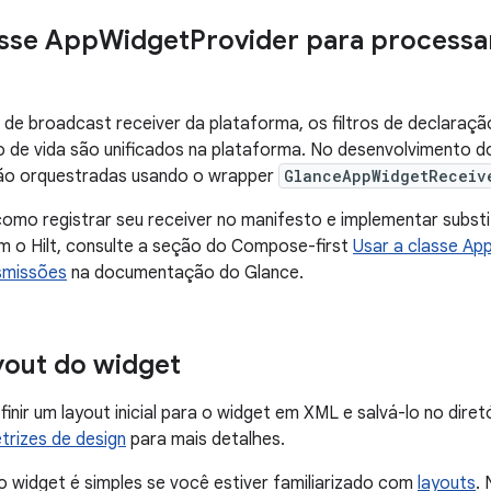
asse App
Widget
Provider para processa
e broadcast receiver da plataforma, os filtros de declaraçã
o de vida são unificados na plataforma. No desenvolvimento 
ão orquestradas usando o wrapper
GlanceAppWidgetReceiv
omo registrar seu receiver no manifesto e implementar substit
m o Hilt, consulte a seção do Compose-first
Usar a classe Ap
smissões
na documentação do Glance.
ayout do widget
inir um layout inicial para o widget em XML e salvá-lo no diret
etrizes de design
para mais detalhes.
do widget é simples se você estiver familiarizado com
layouts
.