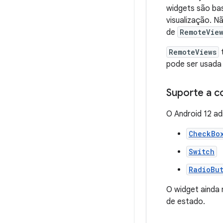
widgets são b
visualização. N
de
RemoteVie
RemoteViews
pode ser usada
Suporte a 
O Android 12 a
CheckBo
Switch
RadioBu
O widget ainda
de estado.