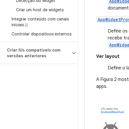
Detecção do widget
AppWidg
document
Criar um host de widgets
Integrar conteúdo com canais
AppWidgetPro
iniciais ⍈
Define os
Controlar dispositivos externos
recebe tr
AppWidg
Criar IUs compatíveis com
versões anteriores
Ver layout
Define o l
A Figura 2 mos
apps.