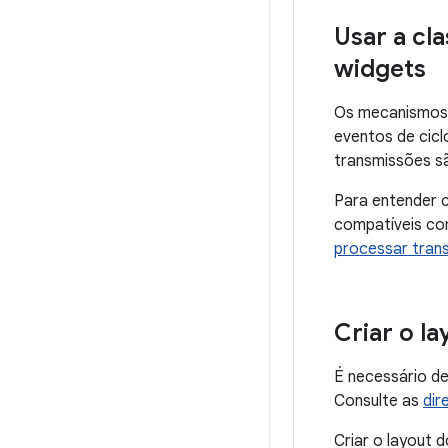
Usar a cl
widgets
Os mecanismos d
eventos de cicl
transmissões s
Para entender c
compatíveis co
processar tran
Criar o l
É necessário def
Consulte as
dir
Criar o layout 