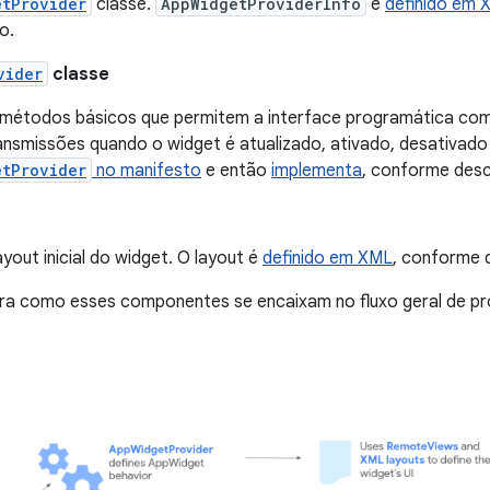
etProvider
classe.
AppWidgetProviderInfo
é
definido em 
o.
vider
classe
 métodos básicos que permitem a interface programática com 
ansmissões quando o widget é atualizado, ativado, desativado
etProvider
no manifesto
e então
implementa
, conforme des
ayout inicial do widget. O layout é
definido em XML
, conforme 
tra como esses componentes se encaixam no fluxo geral de p