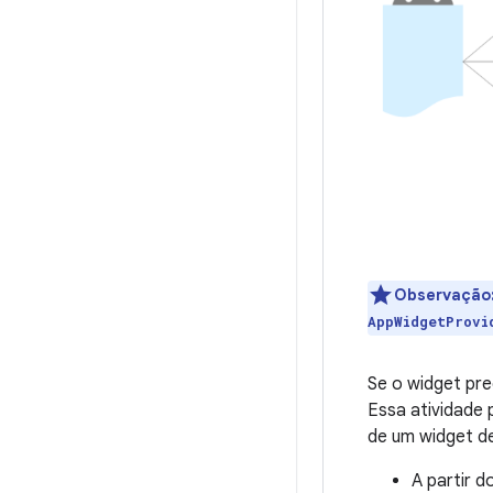
Observação
AppWidgetProvi
Se o widget pre
Essa atividade 
de um widget de
A partir d