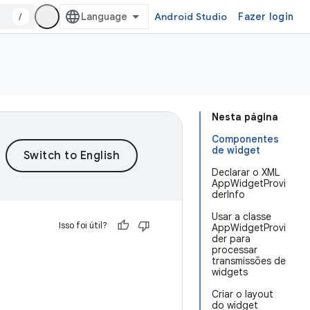
/
Android Studio
Fazer login
Nesta página
Componentes
de widget
Declarar o XML
AppWidgetProvi
derInfo
Usar a classe
Isso foi útil?
AppWidgetProvi
der para
processar
transmissões de
widgets
Criar o layout
do widget