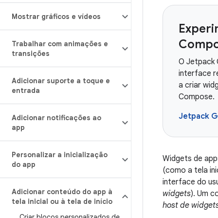
Mostrar gráficos e vídeos
Experi
Compo
Trabalhar com animações e
transições
O Jetpack 
interface 
Adicionar suporte a toque e
a criar wid
entrada
Compose.
Jetpack G
Adicionar notificações ao
app
Personalizar a inicialização
Widgets de apps
do app
(como a tela in
interface do us
Adicionar conteúdo do app à
widgets
). Um c
tela inicial ou à tela de início
host de widget
Criar blocos personalizados de