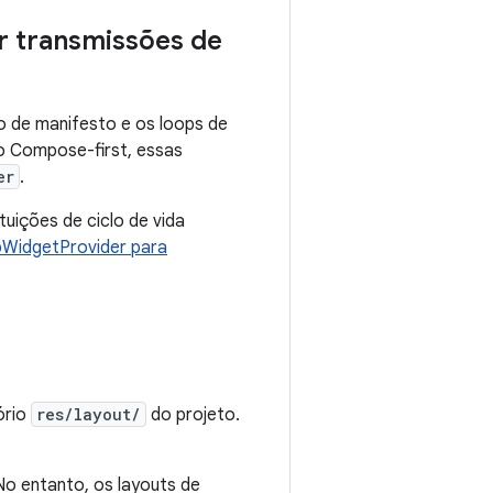
r transmissões de
o de manifesto e os loops de
do Compose-first, essas
er
.
uições de ciclo de vida
pWidgetProvider para
ório
res/layout/
do projeto.
 No entanto, os layouts de