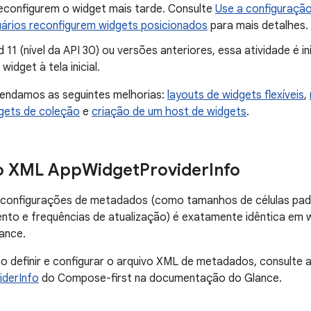
reconfigurem o widget mais tarde. Consulte
Use a configuraçã
uários reconfigurem widgets posicionados
para mais detalhes.
 11 (nível da API 30) ou versões anteriores, essa atividade é i
widget à tela inicial.
ndamos as seguintes melhorias:
layouts de widgets flexíveis
,
gets de coleção
e
criação de um host de widgets
.
 o XML App
Widget
Provider
Info
s configurações de metadados (como tamanhos de células padr
to e frequências de atualização) é exatamente idêntica em w
ance.
o definir e configurar o arquivo XML de metadados, consulte
derInfo
do Compose-first na documentação do Glance.