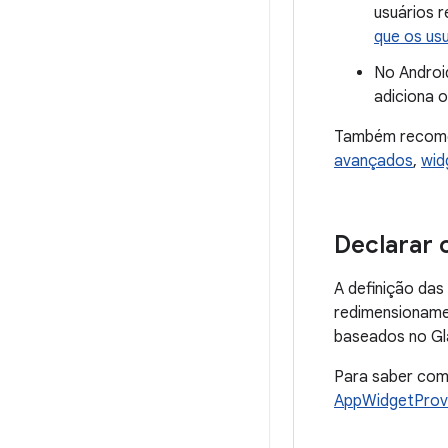
usuários 
que os us
No Android
adiciona o 
Também recome
avançados
,
wid
Declarar
A definição da
redimensionamen
baseados no Gl
Para saber com
AppWidgetProvi