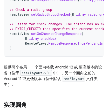
// Check a radio group.
remoteView
.
setRadioGroupChecked
(
R
.
id
.
my_radio_grou
// Listen for check changes. The intent has an ext
// EXTRA_CHECKED that specifies the current checke
remoteView
.
setOnCheckedChangeResponse
(
R
.
id
.
my_checkbox
,
RemoteViews
.
RemoteResponse
.
fromPendingInte
)
提供两个布局：一个面向搭载 Android 12 或 更高版本的设
备（位于
res/layout-v31
中），另一个面向之前的
Android 11 或更低版本（位于默认
res/layout
文件夹
中）。
实现圆角