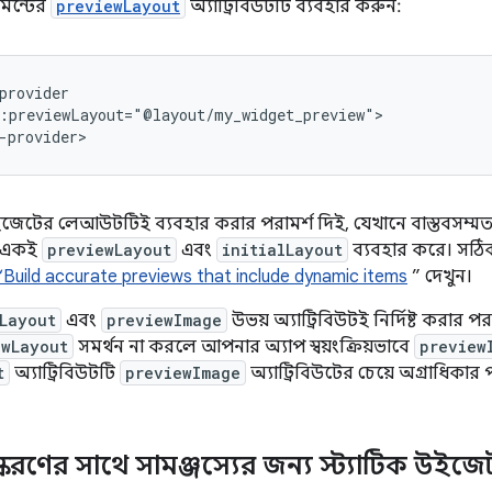
েন্টের
previewLayout
অ্যাট্রিবিউটটি ব্যবহার করুন:
:previewLayout="@layout/my_widget_preview">

ের লেআউটটিই ব্যবহার করার পরামর্শ দিই, যেখানে বাস্তবসম্মত ড
প একই
previewLayout
এবং
initialLayout
ব্যবহার করে। সঠি
“Build accurate previews that include dynamic items
” দেখুন।
Layout
এবং
previewImage
উভয় অ্যাট্রিবিউটই নির্দিষ্ট করার প
ewLayout
সমর্থন না করলে আপনার অ্যাপ স্বয়ংক্রিয়ভাবে
preview
t
অ্যাট্রিবিউটটি
previewImage
অ্যাট্রিবিউটের চেয়ে অগ্রাধিকার প
সংস্করণের সাথে সামঞ্জস্যের জন্য স্ট্যাটিক উইজ