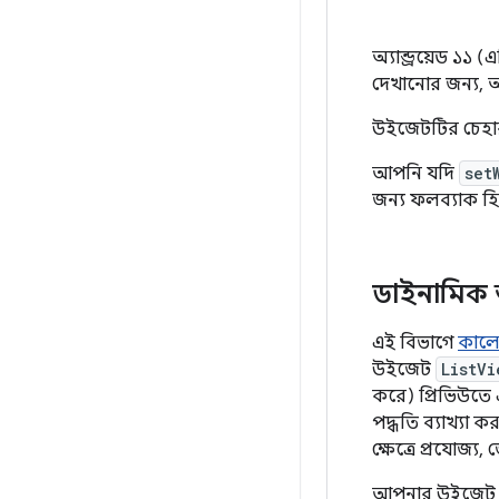
অ্যান্ড্রয়েড 
দেখানোর জন্য, অ
উইজেটটির চেহার
আপনি যদি
set
জন্য ফলব্যাক হি
ডাইনামিক আই
এই বিভাগে
কাল
উইজেট
ListVi
করে) প্রিভিউতে 
পদ্ধতি ব্যাখ্যা 
ক্ষেত্রে প্রযোজ্য,
আপনার উইজেট য