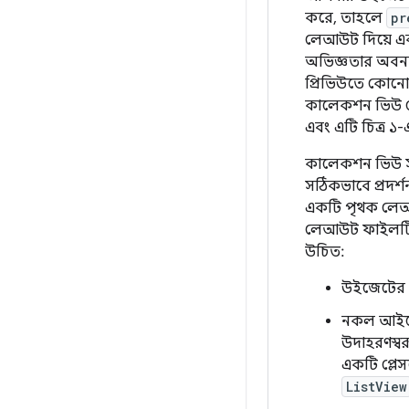
করে, তাহলে
pr
লেআউট দিয়ে এক
অভিজ্ঞতার অবন
প্রিভিউতে কোনো 
কালেকশন ভিউ ডে
এবং এটি চিত্র ১
কালেকশন ভিউ স
সঠিকভাবে প্রদর্শ
একটি পৃথক লেআ
লেআউট ফাইলটিতে 
উচিত:
উইজেটের প্
নকল আইটে
উদাহরণস্
একটি প্লে
ListView