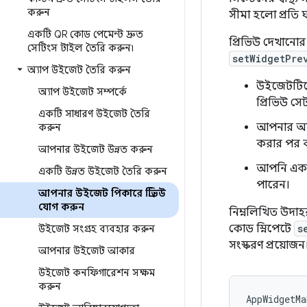
করুন
সীমা হলো প্রতি ঘণ
একটি QR কোড পেমেন্ট দ্রুত
প্রিভিউ দেখানো
সেটিংস টাইল তৈরি করুন৷
setWidgetPre
অ্যাপ উইজেট তৈরি করুন
উইজেটটিতে 
অ্যাপ উইজেট সম্পর্কে
প্রিভিউ সে
একটি সাধারণ উইজেট তৈরি
আপনার অ্য
করুন
করার পর ব
আপনার উইজেট উন্নত করুন
আপনি একটি
একটি উন্নত উইজেট তৈরি করুন
পারেন।
আপনার উইজেট পিকারে প্রিভিউ
যোগ করুন
নিম্নলিখিত উদা
কোড স্নিপেটে
s
উইজেট সংগ্রহ ব্যবহার করুন
সংস্করণ প্রয়োজন
আপনার উইজেট আকার
উইজেট কনফিগারেশন সক্ষম
করুন
AppWidgetMa