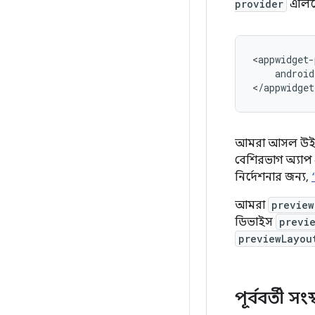
provider
এলিম
android
আমরা আসল উইজেট
বেশিরভাগ অ্যা
নির্দেশনার জন্য,
আমরা
preview
ডিভাইস
previ
previewLayou
পূর্ববর্তী 