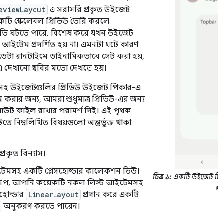
eviewLayout
এ সরাসরি প্রকৃত উইজেট
টি স্কেলেবল প্রিভিউ তৈরি করলে
তি ঘটতে পারে, বিশেষ করে যখন উইজেট
আইটেম প্রদর্শিত হয় না। এমনটা ঘটে কারণ
টা রানটাইমে ডাইনামিকভাবে সেট করা হয়,
-এ দেখানো ছবির মতো দেখতে হয়।
হ উইজেটগুলির প্রিভিউ উইজেট পিকার-এ
ন করার জন্য, আমরা শুধুমাত্র প্রিভিউ-এর জন্য
উট ফাইল রাখার পরামর্শ দিই। এই পৃথক
নিম্নলিখিত বিষয়গুলো অন্তর্ভুক্ত থাকা
রকৃত বিন্যাস।
মসহ একটি প্লেসহোল্ডার কালেকশন ভিউ।
চিত্র ১:
একটি উইজেট প্
বরূপ, আপনি কয়েকটি নকল লিস্ট আইটেমসহ
প
সহোল্ডার
LinearLayout
প্রদান করে একটি
অনুকরণ করতে পারেন।