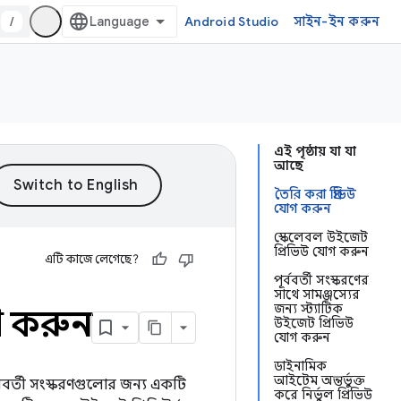
/
Android Studio
সাইন-ইন করুন
এই পৃষ্ঠায় যা যা
আছে
তৈরি করা প্রিভিউ
যোগ করুন
স্কেলেবল উইজেট
প্রিভিউ যোগ করুন
এটি কাজে লেগেছে?
পূর্ববর্তী সংস্করণের
সাথে সামঞ্জস্যের
জন্য স্ট্যাটিক
গ করুন
উইজেট প্রিভিউ
যোগ করুন
ডাইনামিক
আইটেম অন্তর্ভুক্ত
রবর্তী সংস্করণগুলোর জন্য একটি
করে নির্ভুল প্রিভিউ