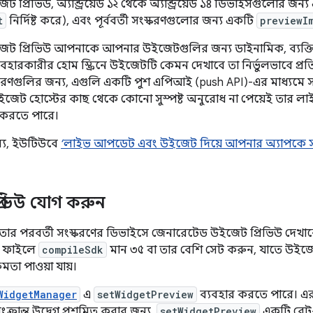
প্রিভিউ, অ্যান্ড্রয়েড ১২ থেকে অ্যান্ড্রয়েড ১৪ ডিভাইসগুলোর জন্
t
নির্দিষ্ট করে), এবং পূর্ববর্তী সংস্করণগুলোর জন্য একটি
previewI
ট প্রিভিউ আপনাকে আপনার উইজেটগুলির জন্য ডাইনামিক, ব্যক্তি
্যবহারকারীর হোম স্ক্রিনে উইজেটটি কেমন দেখাবে তা নির্ভুলভাবে প্রত
্করণগুলির জন্য, এগুলি একটি পুশ এপিআই (push API)-এর মাধ্যমে স
জেট হোস্টের কাছ থেকে কোনো সুস্পষ্ট অনুরোধ না পেয়েই তার ল
শন করতে পারে।
্য, ইউটিউবে
‘লাইভ আপডেট এবং উইজেট দিয়ে আপনার অ্যাপকে সম
্রিভিউ যোগ করুন
৫ বা তার পরবর্তী সংস্করণের ডিভাইসে জেনারেটেড উইজেট প্রিভিউ দেখ
ফাইলে
compileSdk
মান ৩৫ বা তার বেশি সেট করুন, যাতে উই
মতা পাওয়া যায়।
WidgetManager
এ
setWidgetPreview
ব্যবহার করতে পারে। এ
য সংক্রান্ত উদ্বেগ প্রশমিত করার জন্য,
setWidgetPreview
একটি রেট