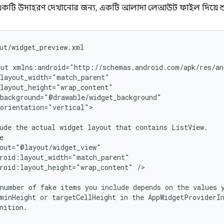
কটি উদাহরণ দেখানোর জন্য, একটি আলাদা লেআউট ফাইল দিয়ে শু
ut/widget_preview.xml

out
orientation="vertical">

ude
the
actual
widget
layout
that
contains
roid:layout_height="wrap_content"
/>

number
of
fake
items
you
include
depends
on
the
values
minHeight
or
targetCellHeight
in
the
nition.
