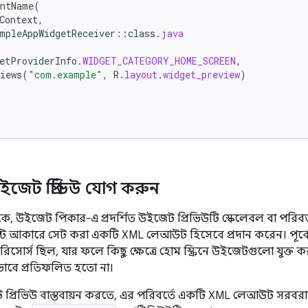
entName
(
Context
,
mpleAppWidgetReceiver
::
class
.
java
etProviderInfo
.
WIDGET_CATEGORY_HOME_SCREEN
,
iews
(
"com.example"
,
R
.
layout
.
widget_preview
)
ইজেট প্রিভিউ যোগ করুন
২ থেকে, উইজেট পিকার-এ প্রদর্শিত উইজেট প্রিভিউটি স্কেলেবল বা পর
 আকারে সেট করা একটি XML লেআউট হিসেবে প্রদান করেন। পূর্বে
বল রিসোর্স ছিল, যার ফলে কিছু ক্ষেত্রে হোম স্ক্রিনে উইজেটগুলো যু
ভাবে প্রতিফলিত হতো না।
 প্রিভিউ বাস্তবায়ন করতে, এর পরিবর্তে একটি XML লেআউট সরবর