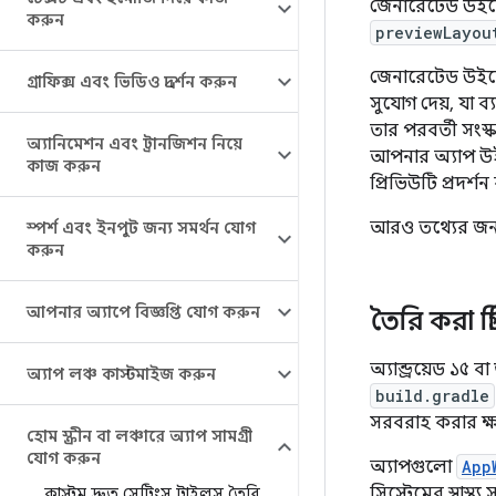
জেনারেটেড উইজেট 
করুন
previewLayou
জেনারেটেড উইজে
গ্রাফিক্স এবং ভিডিও প্রদর্শন করুন
সুযোগ দেয়, যা ব
তার পরবর্তী সংস
অ্যানিমেশন এবং ট্রানজিশন নিয়ে
আপনার অ্যাপ উই
কাজ করুন
প্রিভিউটি প্রদর্
আরও তথ্যের জন
স্পর্শ এবং ইনপুট জন্য সমর্থন যোগ
করুন
আপনার অ্যাপে বিজ্ঞপ্তি যোগ করুন
তৈরি করা প
অ্যান্ড্রয়েড ১
অ্যাপ লঞ্চ কাস্টমাইজ করুন
build.gradle
সরবরাহ করার ক্ষ
হোম স্ক্রীন বা লঞ্চারে অ্যাপ সামগ্রী
যোগ করুন
অ্যাপগুলো
App
সিস্টেমের স্বাস্থ্
কাস্টম দ্রুত সেটিংস টাইলস তৈরি