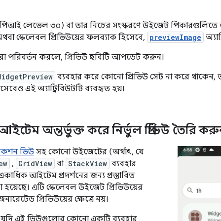
১১ (এপিআই লেভেল ৩০) বা তার নিচের সংস্করণে উইজেট পিকারগুলিত
থবা স্কেলেবল প্রিভিউয়ের ফলব্যাক হিসেবে,
previewImage
অ্যাট
া পরিবর্তন করলে, প্রিভিউ ছবিটি আপডেট করুন।
WidgetPreview
ব্যবহার করে কোনো প্রিভিউ সেট না করে থাকেন, ত
সেবেও এই অ্যাট্রিবিউটটি ব্যবহৃত হয়।
টেম অন্তর্ভুক্ত করে নির্ভুল প্রিভিউ তৈরি কর
েকশন ভিউ
সহ কোনো উইজেটের (অর্থাৎ, যে
ew
,
GridView
বা
StackView
ব্যবহার
একাধিক আইটেম প্রদর্শনের জন্য প্রস্তাবিত
করা হয়েছে। এটি স্কেলেবল উইজেট প্রিভিউয়ের
 জেনারেটেড প্রিভিউয়ের ক্ষেত্রে নয়।
দি এই ভিউগুলোর কোনো একটি ব্যবহার