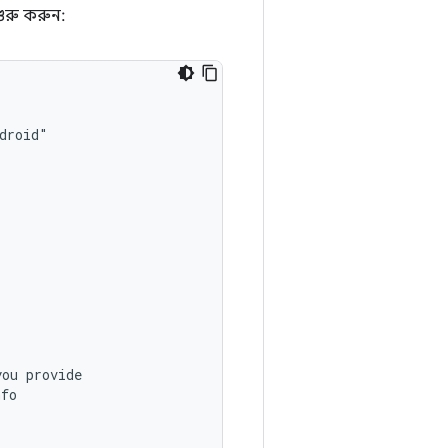
রু করুন:
you