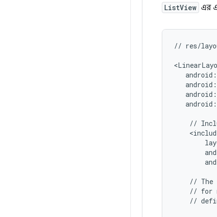
ListView
এর এ
//
res/layo
<LinearLay
android:
//
Incl
and
//
The
//
for
//
defi