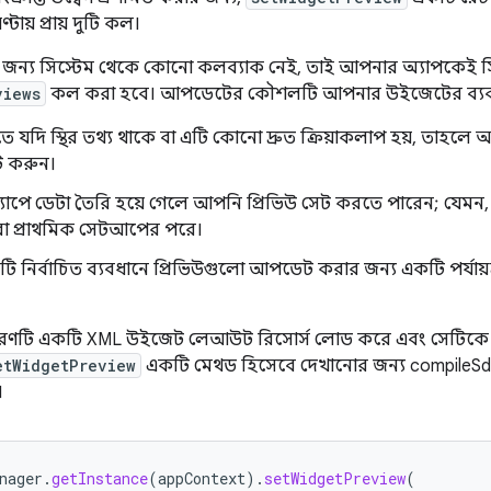
্টায় প্রায় দুটি কল।
র জন্য সিস্টেম থেকে কোনো কলব্যাক নেই, তাই আপনার অ্যাপকেই সি
views
কল করা হবে। আপডেটের কৌশলটি আপনার উইজেটের ব্যবহা
যদি স্থির তথ্য থাকে বা এটি কোনো দ্রুত ক্রিয়াকলাপ হয়, তাহলে অ
ট করুন।
াপে ডেটা তৈরি হয়ে গেলে আপনি প্রিভিউ সেট করতে পারেন; যেমন
া প্রাথমিক সেটআপের পরে।
 নির্বাচিত ব্যবধানে প্রিভিউগুলো আপডেট করার জন্য একটি পর্যায
হরণটি একটি XML উইজেট লেআউট রিসোর্স লোড করে এবং সেটিকে প
etWidgetPreview
একটি মেথড হিসেবে দেখানোর জন্য compileSdk ব
।
nager
.
getInstance
(
appContext
).
setWidgetPreview
(