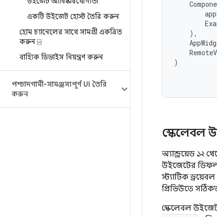
উইজেট আবিষ্কারযোগ্যতা
Compon
app
একটি উইজেট হোস্ট তৈরি করুন
Exa
হোম চ্যানেলের সাথে সামগ্রী একত্রিত
),
করুন ⍈
AppWidg
RemoteV
বাহ্যিক ডিভাইস নিয়ন্ত্রণ করুন
)
পশ্চাদগামী-সামঞ্জস্যপূর্ণ UI তৈরি
করুন
স্কেলেবল উ
অ্যান্ড্রয়েড ১
উইজেটের ডিফল্ট
স্ট্যাটিক ড্রয়ে
প্রিভিউতে সঠিক
স্কেলেবল উইজেট