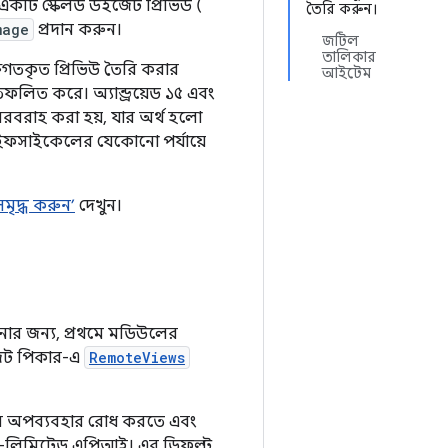
য একটি স্কেলড উইজেট প্রিভিউ (
তৈরি করুন।
mage
প্রদান করুন।
জটিল
তালিকার
গতকৃত প্রিভিউ তৈরি করার
আইটেম
িফলিত করে। অ্যান্ড্রয়েড ১৫ এবং
রবরাহ করা হয়, যার অর্থ হলো
াইফসাইকেলের যেকোনো পর্যায়ে
ৃদ্ধ করুন’
দেখুন।
ানোর জন্য, প্রথমে মডিউলের
জেট পিকার-এ
RemoteViews
র অপব্যবহার রোধ করতে এবং
-লিমিটেড এপিআই। এর ডিফল্ট