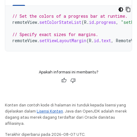
// Set the colors of a progress bar at runtime.
remoteView
.
setColorStateList
(
R
.
id
.
progress
,
"setPr
// Specify exact sizes for margins.
remoteView
.
setViewLayoutMargin
(
R
.
id
.
text
,
RemoteVi
Apakah informasi ini membantu?
Konten dan contoh kode di halaman ini tunduk kepada lisensi yang
dijelaskan dalam
Lisensi Konten
. Java dan OpenJDK adalah merek
dagang atau merek dagang terdaftar dari Oracle dan/atau
afiliasinya.
Terakhir diperbarui pada 2026-08-07 UTC.