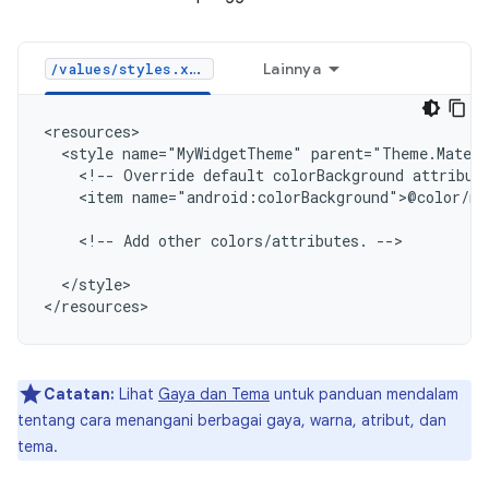
Lainnya
/values/styles.xml
<style
name="MyWidgetTheme"
<!--
Override
default
colorBackground
attribut
<item
name="android:colorBackground">@color/my
<!--
Add
other
colors/attributes.
-->

</style>

Catatan:
Lihat
Gaya dan Tema
untuk panduan mendalam
tentang cara menangani berbagai gaya, warna, atribut, dan
tema.