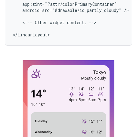
android:src="@drawable/ic_partly_cloudy"
/>

<!--
Other
widget
content.
-->
