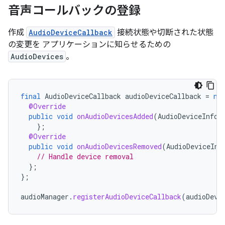
音声コールバックの登録
作成
AudioDeviceCallback
接続状態や切断された状態
の変更を アプリケーションに知らせるための
AudioDevices
。
final
AudioDeviceCallback
audioDeviceCallback
=
ne
@Override
public
void
onAudioDevicesAdded
(
AudioDeviceInfo
[
};
@Override
public
void
onAudioDevicesRemoved
(
AudioDeviceInf
// Handle device removal
};
};
audioManager
.
registerAudioDeviceCallback
(
audioDevi