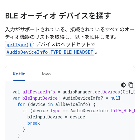
BLE オーディオ デバイスを探す
入力がサポートされている、接続されているすべてのオー
ディオ機器のリストを取得し、以下を使用します。
getType()
: デバイスはヘッドセットで
AudioDeviceInfo.TYPE_BLE_HEADSET
。
Kotlin
Java
val
allDeviceInfo
=
audioManager
.
getDevices
(
GET_DE
var
bleInputDevice
:
AudioDeviceInfo? 
=
null
for
(
device
in
allDeviceInfo
)
{
if
(
device
.
type
==
AudioDeviceInfo
.
TYPE_BLE_HE
bleInputDevice
=
device
break
}
}