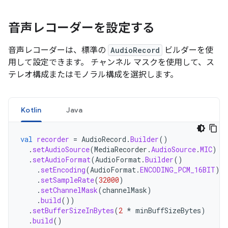
音声レコーダーを設定する
音声レコーダーは、標準の
AudioRecord
ビルダーを使
用して設定できます。 チャンネル マスクを使用して、ス
テレオ構成またはモノラル構成を選択します。
Kotlin
Java
val
recorder
=
AudioRecord
.
Builder
()
.
setAudioSource
(
MediaRecorder
.
AudioSource
.
MIC
)
.
setAudioFormat
(
AudioFormat
.
Builder
()
.
setEncoding
(
AudioFormat
.
ENCODING_PCM_16BIT
)
.
setSampleRate
(
32000
)
.
setChannelMask
(
channelMask
)
.
build
())
.
setBufferSizeInBytes
(
2
*
minBuffSizeBytes
)
.
build
()