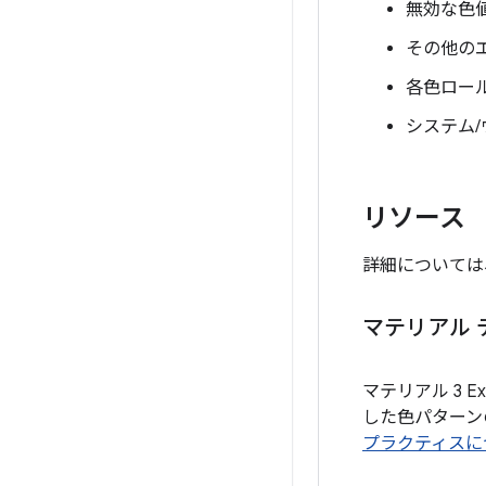
無効な色
その他の
各色ロー
システム
リソース
詳細については
マテリアル 
マテリアル 3 Exp
した色パターン
プラクティスに