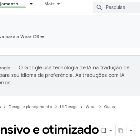
ejamento
Mais
a para o Wear OS ➡️
O Google usa tecnologia de IA na tradução de
ara seu idioma de preferência. As traduções com IA
rros.
s
Design e planejamento
UI Design
Wear
Guias
nsivo e otimizado