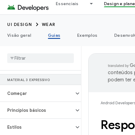
Essenciais
Design e plan
UI DESIGN
WEAR
Visão geral
Guias
Exemplos
Desenvolv
conteúdos p
podem ter e
MATERIAL 3 EXPRESSIVO
Começar
Android Developer
Princípios básicos
Respo
Estilos