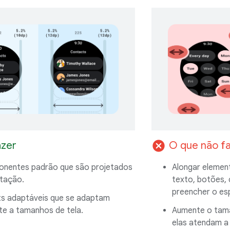
cancel
azer
O que não f
nentes padrão que são projetados
Alongar elemen
tação.
texto, botões, 
preencher o es
ts adaptáveis que se adaptam
e a tamanhos de tela.
Aumente o tama
elas atendam a 