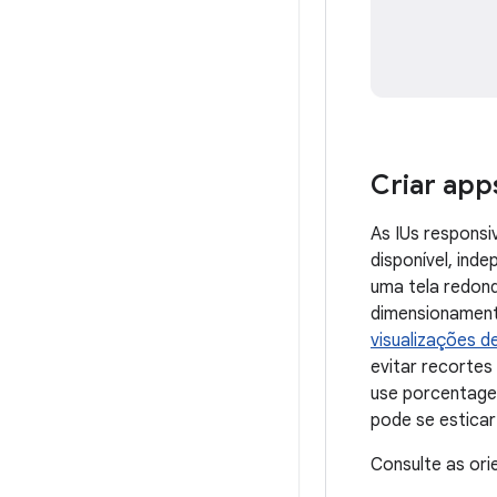
Criar app
As IUs responsi
disponível, ind
uma tela redond
dimensionamento
visualizações d
evitar recorte
use porcentagen
pode se esticar
Consulte as or