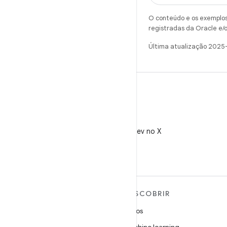
O conteúdo e os exemplos 
registradas da Oracle e/o
Última atualização 2025
X
Siga @AndroidDev no X
MAIS SOBRE O ANDROID
DESCOBRIR
Android
Jogos