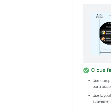
check_circle
O que f
Use compo
para adap
Use layou
suavement