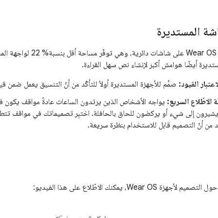
شة المستديرة
تحتوي معظم أجهزة Wear OS على ش
تديرة أيضًا هوامش أكبر لإنشاء نص سهل القراءة.
اعتبار القيود:
صمِّم للأجهزة المستديرة أولاً للتأكّد من أنّ التنسيق يعمل ضمن ق
ة الاطّلاع السريع:
يواجه الأشخاص الذين يرتدون الساعات عادةً مواقف يكون فيها
شيرون إلى شيء أو يركضون للحاق بالحافلة. اختبِر تصميماتك في مواقف تتط
أكّد من أنّ التصميم قابل للاستخدام بنظرة سريعة.
Wear OS، يمكنك الاطّلاع على هذا الفيديو: