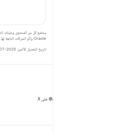
يخضع كل من المحتوى وعيّنات الت
Oracle و/أو الشركات التابعة لها.
تاريخ التعديل الأخير: 2025-07-26 (حسب التوقيت العالمي المتفَّق عليه)
X
متابعة AndroidDev@ على X