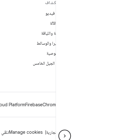
مزيد من المعلومات حول نظام
استكشاف
التشغيل ANDROID
ألعاب فيديو
Android
تعلُم الآلة
Android for Enterprise
الصحة واللياقة
الأمان
الكاميرا والوسائط
المصدر
الخصوصية
الأخبار
شبكة الجيل الخامس
المدوّنة
ملفات بودكاست
oud Platform
Firebase
Chrome
Android
الخصوصية
الترخيص
إرشادات حول العلامة التجارية
Manage cookies
تلقّي 