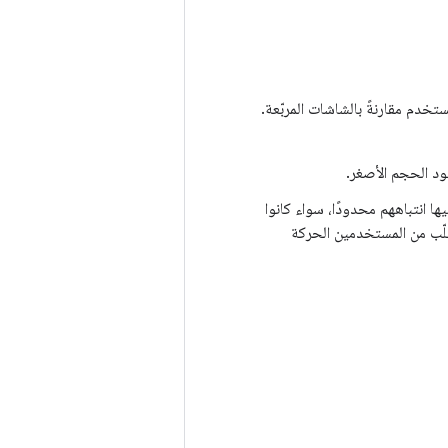
اشات دائرية، وهي توفّر مساحة أقل بنسبة% 22 لواجهة المستخدم مقارنةً بالشاشات المربّعة.
يود الحجم الأصغر.
 انتباههم محدودًا، سواء كانوا
لّب من المستخدمين الحركة