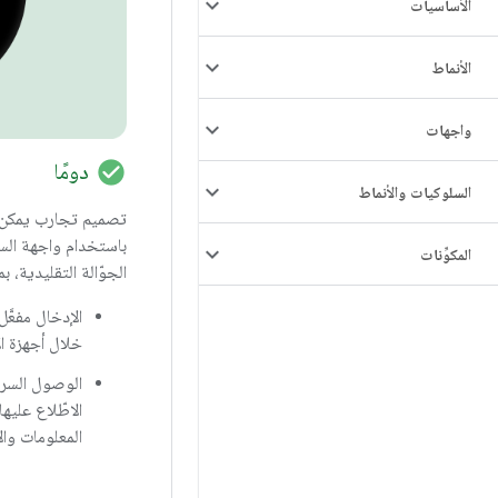
الأساسيات
الأنماط
واجهات
check_circle
دومًا
السلوكيات والأنماط
تصميم تجارب يمكن ل
باستخدام واجهة الساع
المكوِّنات
الجوّالة التقليدية، ب
الإدخال مفعّ
خلال أجهزة ا
الوصول السريع
الاطّلاع عليه
المعلومات وا