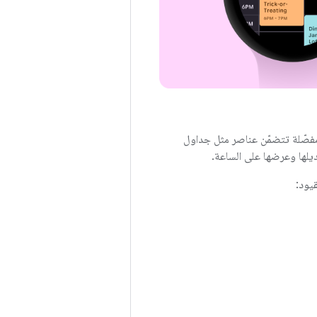
فصّلة تتضمّن عناصر مثل جداول
عديلها وعرضها على الساعة.
يود: