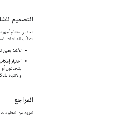
التصميم للشا
تتطلّب الشاشات المس
الأخذ بعين ال
اختبار إمكاني
يتحدثون أو ي
والانتباه للت
المراجع
لمزيد من المعلومات حول التصميم لأجهزة 