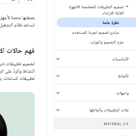
تصميم التطبيقات المخصّصة للأجهزة
القابلة للارتداء
نظرة عامة
تساعد نظام التشغيل Wear OS المستخدمين في البقاء على اتصال بالإنترنت وإكمال المهام بسرعة، مع إبقاء هواتفهم في ج
مبادئ تصميم تجربة المستخدم
حِزم التصميم والموارد
فهم حالات ال
الأساسيات
تصميم تطبيقات تتيح
النشاط والردّ على ا
الأنماط
تطبيقات للساعات، يج
واجهات
فئات التطبيقات وأنماطها
MATERIAL 2
.
5