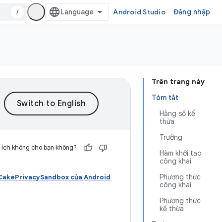
/
Android Studio
Đăng nhập
Trên trang này
Tóm tắt
Hằng số kế
thừa
Trường
 ích không cho bạn không?
Hàm khởi tạo
công khai
Phương thức
akePrivacySandbox của Android
công khai
Phương thức
kế thừa