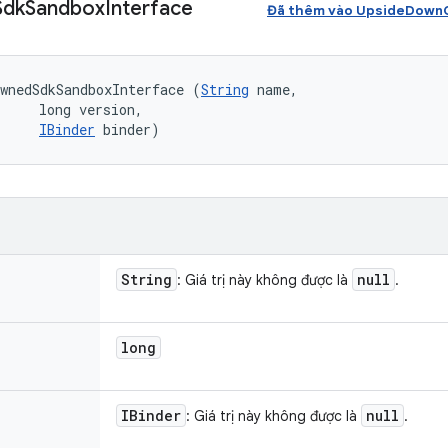
Sdk
Sandbox
Interface
Đã thêm vào UpsideDownC
wnedSdkSandboxInterface (
String
 name, 

     long version, 

IBinder
 binder)
String
null
: Giá trị này không được là
.
long
IBinder
null
: Giá trị này không được là
.