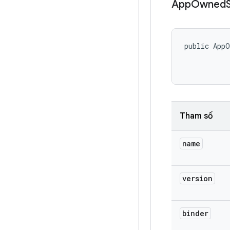
App
Owned
public AppO
           
Tham số
name
version
binder