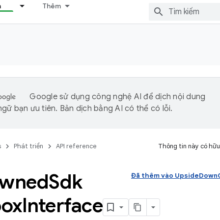
n
Thêm
Google sử dụng công nghệ AI để dịch nội dung
gữ bạn ưu tiên. Bản dịch bằng AI có thể có lỗi.
s
Phát triển
API reference
Thông tin này có hữu
wned
Sdk
Đã thêm vào UpsideDownC
ox
Interface