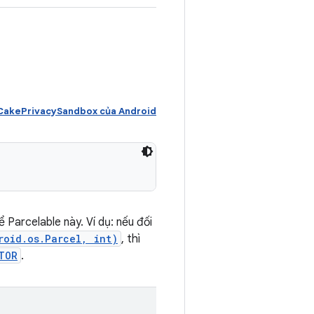
akePrivacySandbox của Android
 Parcelable này. Ví dụ: nếu đối
roid.os.Parcel, int)
, thì
TOR
.