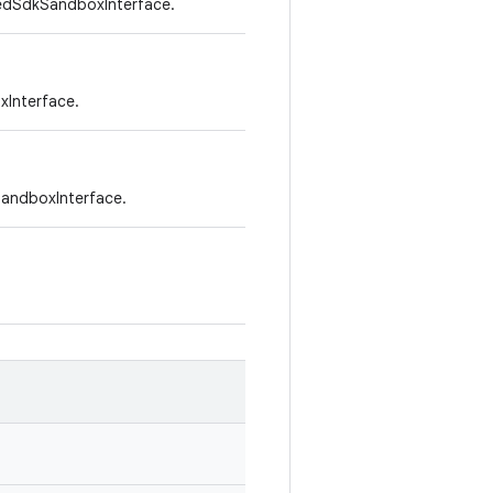
wnedSdkSandboxInterface.
Interface.
andboxInterface.