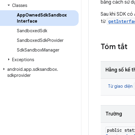
bằng cách sử 
Classes
Sau khi SDK có 
App
Owned
Sdk
Sandbox
Interface
từ
getInterfa
Sandboxed
Sdk
Sandboxed
Sdk
Provider
Tóm tắt
Sdk
Sandbox
Manager
Exceptions
android
.
app
.
sdksandbox
.
Hằng số kế t
sdkprovider
Từ giao diện
Trường
public stat