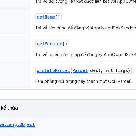
Trả về đối tượng liên kết được liên kết với AppO
get
Name
()
Trả về tên dùng để đăng ký AppOwnedSdkSandbox
get
Version
()
Trả về phiên bản dùng để đăng ký AppOwnedSdkS
write
To
Parcel
(
Parcel
dest
,
int flags)
Làm phẳng đối tượng này thành một Gói (Parcel).
 kế thừa
va.lang.Object