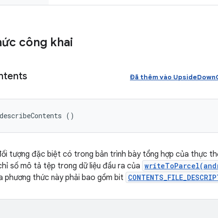
ức công khai
ntents
Đã thêm vào UpsideDownC
describeContents ()
đối tượng đặc biệt có trong bản trình bày tổng hợp của thực thể
hỉ số mô tả tệp trong dữ liệu đầu ra của
writeToParcel(and
của phương thức này phải bao gồm bit
CONTENTS_FILE_DESCRIP