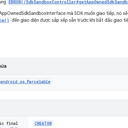
dụng
ERROR(/SdkSandboxController#getAppOwnedSdkSandb
AppOwnedSdkSandboxInterface mà SDK muốn giao tiếp, nó sẽ ph
ce()
đến giao diện được sắp xếp sẵn trước khi bắt đầu giao ti
hừa
android.os.Parcelable
ic final
CREATOR