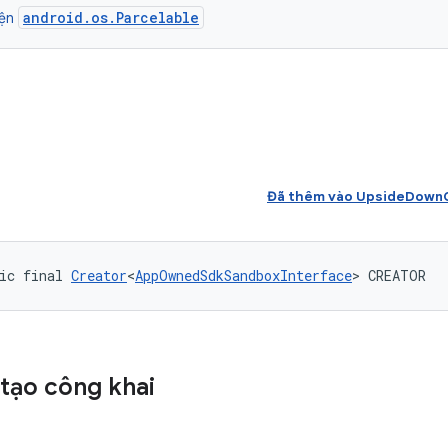
android.os.Parcelable
iện
Đã thêm vào UpsideDownC
ic final 
Creator
<
AppOwnedSdkSandboxInterface
> CREATOR
tạo công khai