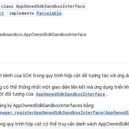
 class AppOwnedSdkSandboxInterface
ct
implements
Parcelable
.sdksandbox.AppOwnedSdkSandboxInterface
t kênh của SDK trong quy trình hộp cát để tương tác với ứng d
 có thể thống nhất một giao diện liên kết mà ứng dụng triển kh
ột đối tượng của
AppOwnedSdkSandboxInterface
.
ăng ký AppOwnedSdkSandboxInterfaces bằng
nager.registerAppOwnedSdkSandboxInterface(AppOwnedS
ong quy trình hộp cát có thể truy vấn danh sách AppOwnedSd