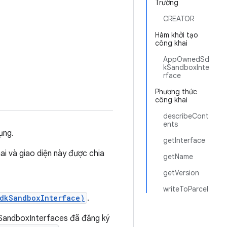
Trường
CREATOR
Hàm khởi tạo
công khai
AppOwnedSd
kSandboxInte
rface
Phương thức
công khai
describeCont
ents
ụng.
getInterface
ai và giao diện này được chia
getName
getVersion
writeToParcel
dkSandboxInterface)
.
kSandboxInterfaces đã đăng ký