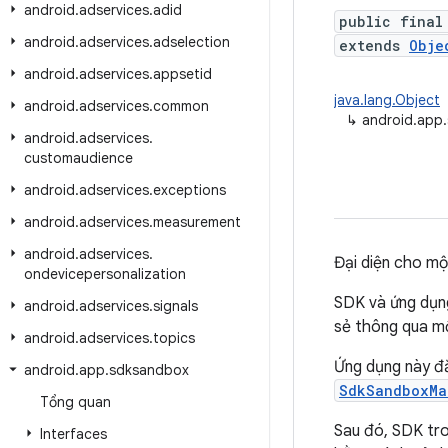
android
.
adservices
.
adid
public final
android
.
adservices
.
adselection
extends
Obje
android
.
adservices
.
appsetid
java.lang.Object
android
.
adservices
.
common
↳
android.app
android
.
adservices
.
customaudience
android
.
adservices
.
exceptions
android
.
adservices
.
measurement
android
.
adservices
.
Đại diện cho mộ
ondevicepersonalization
SDK và ứng dụng
android
.
adservices
.
signals
sẻ thông qua m
android
.
adservices
.
topics
Ứng dụng này đ
android
.
app
.
sdksandbox
SdkSandboxMa
Tổng quan
Sau đó, SDK tr
Interfaces