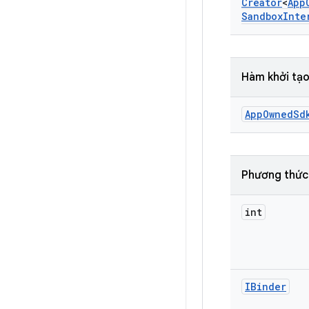
Creator
<
App
Sandbox
Inte
Hàm khởi tạo
App
Owned
Sd
Phương thức
int
IBinder