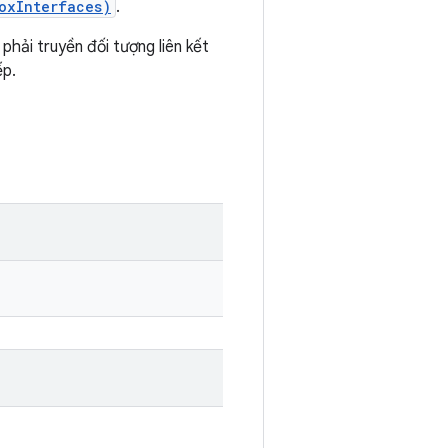
oxInterfaces)
.
ải truyền đối tượng liên kết
ếp.