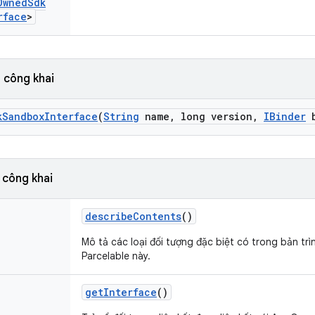
Owned
Sdk
rface
>
 công khai
k
Sandbox
Interface
(
String
name
,
long version
,
IBinder
b
 công khai
describe
Contents
()
Mô tả các loại đối tượng đặc biệt có trong bản tr
Parcelable này.
get
Interface
()