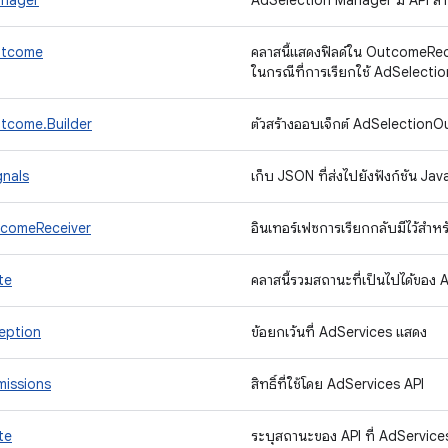
anager
AdSelection Manager มี API ส
utcome
คลาสนี้แสดงฟิลด์ใน OutcomeRec
ในกรณีที่การเรียกใช้ AdSelect
tcome.Builder
ตัวสร้างออบเจ็กต์ AdSelection
gnals
เก็บ JSON ที่ส่งไปยังฟังก์ชัน J
tcomeReceiver
อินเทอร์เฟซการเรียกกลับมีไว้สำห
te
คลาสนี้รวมสถานะที่เป็นไปได้ของ
eption
ข้อยกเว้นที่ AdServices แสดง
missions
สิทธิ์ที่ใช้โดย AdServices API
te
ระบุสถานะของ API ที่ AdServic