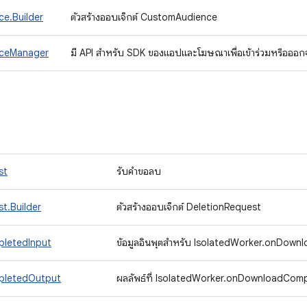
e.Builder
ตัวสร้างออบเจ็กต์ CustomAudience
ceManager
มี API สําหรับ SDK ของแอปและโฆษณาเพื่อเข้าร่วมหรือออก
st
รับคำขอลบ
t.Builder
ตัวสร้างออบเจ็กต์ DeletionRequest
letedInput
ข้อมูลอินพุตสําหรับ IsolatedWorker.onDow
letedOutput
ผลลัพธ์ที่ IsolatedWorker.onDownloadComp