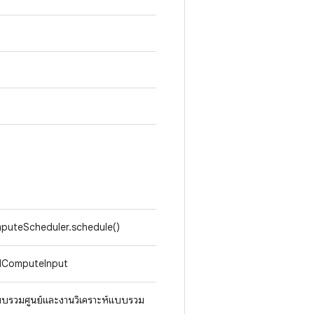
omputeScheduler.schedule()
tedComputeInput
แบบรวมศูนย์และงานวิเคราะห์แบบรวม