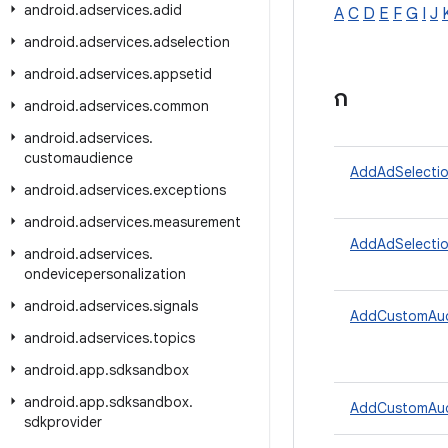
android
.
adservices
.
adid
A
C
D
E
F
G
I
J
android
.
adservices
.
adselection
android
.
adservices
.
appsetid
ก
android
.
adservices
.
common
android
.
adservices
.
customaudience
AddAdSelecti
android
.
adservices
.
exceptions
android
.
adservices
.
measurement
AddAdSelectio
android
.
adservices
.
ondevicepersonalization
android
.
adservices
.
signals
AddCustomAud
android
.
adservices
.
topics
android
.
app
.
sdksandbox
android
.
app
.
sdksandbox
.
AddCustomAudi
sdkprovider