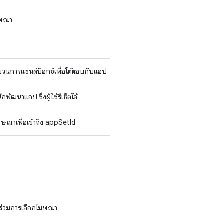
โฆษณา
นการแซนด์บ็อกซ์เพื่อโต้ตอบกับแอป
กพัฒนาแอป ซึ่งผู้ใช้รีเซ็ตได้
ษณาเพื่อเข้าถึง appSetId
ข้าร่วมการเลือกโฆษณา