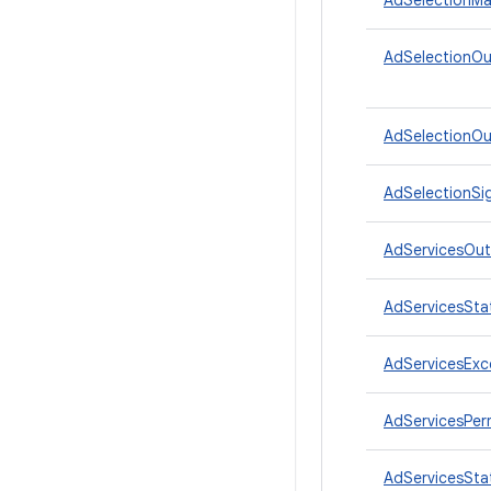
AdSelectionM
AdSelectionO
AdSelectionOu
AdSelectionSi
AdServicesOu
AdServicesSta
AdServicesExc
AdServicesPer
AdServicesSta