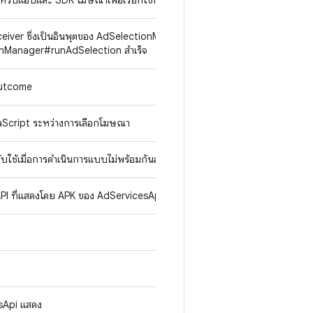
ําหรับแอปและ SDK โฆษณาเพื่อเรียกใช้กระบวนการเลือกโฆษณา รวมถึงรายง
eiver ซึ่งเป็นอินพุตของ AdSelectionManager#runAdSelection ใน AdSel
ionManager#runAdSelection สำเร็จ
Outcome
avaScript ระหว่างการเลือกโฆษณา
รับใช้เมื่อการดำเนินการแบบไม่พร้อมกันอาจส่งผลให้การดำเนินการล้มเหลว
 API ที่แสดงโดย APK ของ AdServicesApi
esApi แสดง