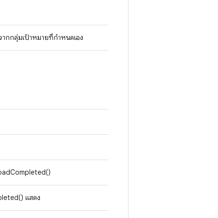
จากกลุ่มเป้าหมายที่กำหนดเอง
nloadCompleted()
leted() แสดง