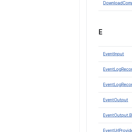
DownloadComp
E
EventInput
EventLogReco
EventLogRecor
EventOutput
EventOutput.B
EventUrlProvid