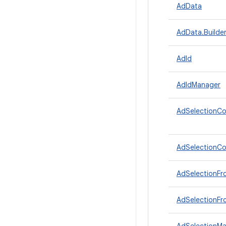
AdData
AdData.Builde
AdId
AdIdManager
AdSelectionCo
AdSelectionCon
AdSelectionF
AdSelectionFr