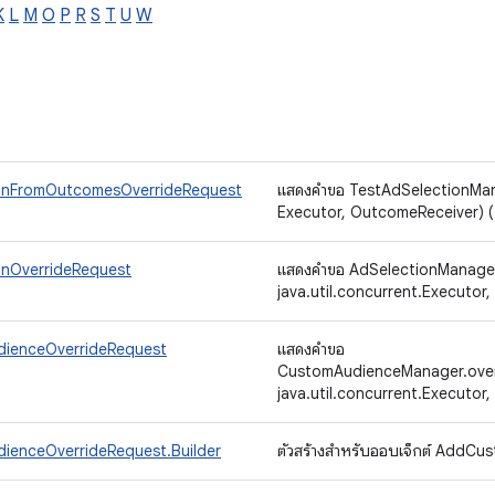
K
L
M
O
P
R
S
T
U
W
onFromOutcomesOverrideRequest
แสดงคําขอ TestAdSelectionM
Executor, OutcomeReceiver) 
nOverrideRequest
แสดงคําขอ AdSelectionManage
java.util.concurrent.Executor
ienceOverrideRequest
แสดงคําขอ
CustomAudienceManager.over
java.util.concurrent.Executor
enceOverrideRequest.Builder
ตัวสร้างสําหรับออบเจ็กต์ Add