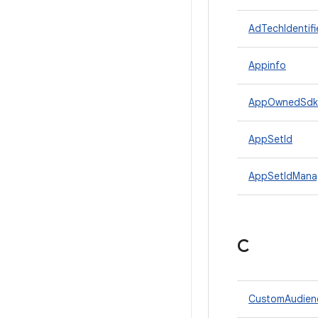
AdTechIdentifi
Appinfo
AppOwnedSdkS
AppSetId
AppSetIdMana
C
CustomAudien