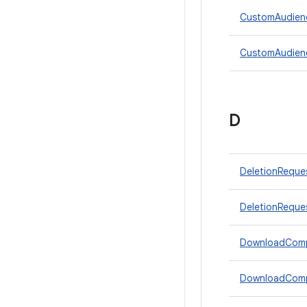
CustomAudienc
CustomAudien
D
DeletionReque
DeletionReques
DownloadComp
DownloadComp