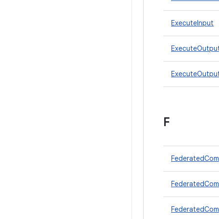
ExecuteInput
ExecuteOutpu
ExecuteOutput
F
FederatedCom
FederatedComp
FederatedCom