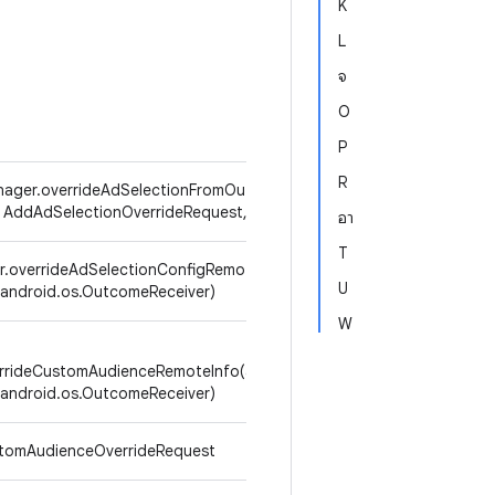
K
L
จ
O
P
R
anager.overrideAdSelectionFromOutcomesConfigRemoteInfo(AddAd
( AddAdSelectionOverrideRequest, Executor, OutcomeReceiver)}
อา
T
r.overrideAdSelectionConfigRemoteInfo(android.adservices.adsele
U
, android.os.OutcomeReceiver)
W
rideCustomAudienceRemoteInfo(android.adservices.customaudien
, android.os.OutcomeReceiver)
CustomAudienceOverrideRequest