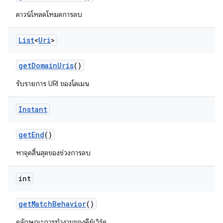
ดาวน์โหลดโหมดการลบ
List
<
Uri
>
get
Domain
Uris
()
รับรายการ URI ของโดเมน
Instant
get
End
()
หาจุดสิ้นสุดของช่วงการลบ
int
get
Match
Behavior
()
ดูลักษณะการทำงานของคีย์เวิร์ด