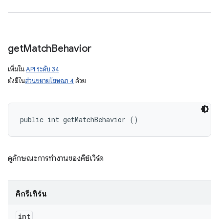
get
Match
Behavior
เพิ่มใน
API ระดับ 34
ยังมีใน
ส่วนขยายโฆษณา 4
ด้วย
public int getMatchBehavior ()
ดูลักษณะการทำงานของคีย์เวิร์ด
คิกรีเทิร์น
int