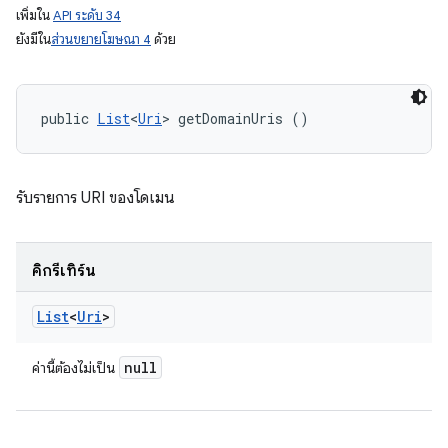
เพิ่มใน
API ระดับ 34
ยังมีใน
ส่วนขยายโฆษณา 4
ด้วย
public 
List
<
Uri
> getDomainUris ()
รับรายการ URI ของโดเมน
คิกรีเทิร์น
List
<
Uri
>
null
ค่านี้ต้องไม่เป็น