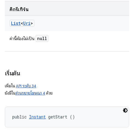
คิกรีเทิร์น
List
<
Uri
>
null
ค่านี้ต้องไม่เป็น
เริ่มต้น
เพิ่มใน
API ระดับ 34
ยังมีใน
ส่วนขยายโฆษณา 4
ด้วย
public 
Instant
 getStart ()