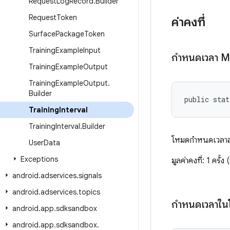
Request
Log
Record
.
Builder
Request
Token
ค่าคงที่
Surface
Package
Token
Training
Example
Input
กำหนดเวลา 
Training
Example
Output
Training
Example
Output
.
Builder
public sta
Training
Interval
Training
Interval
.
Builder
โหมดกำหนดเวลาสำห
User
Data
Exceptions
มูลค่าคงที่: 1 คร
android
.
adservices
.
signals
android
.
adservices
.
topics
กำหนดเวลาในโ
android
.
app
.
sdksandbox
android
.
app
.
sdksandbox
.