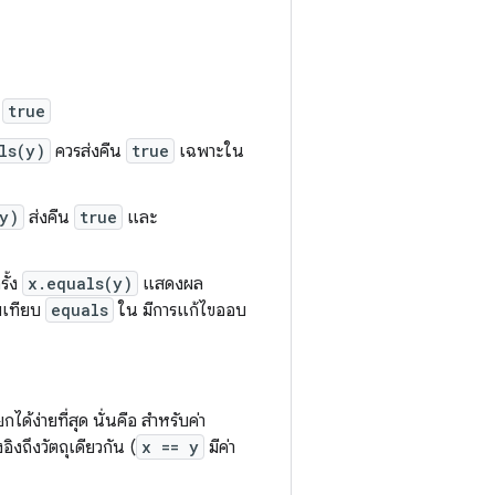
า
true
ls(y)
ควรส่งคืน
true
เฉพาะใน
y)
ส่งคืน
true
และ
รั้ง
x.equals(y)
แสดงผล
ยบเทียบ
equals
ใน มีการแก้ไขออบ
ได้ง่ายที่สุด นั่นคือ สำหรับค่า
อิงถึงวัตถุเดียวกัน (
x == y
มีค่า