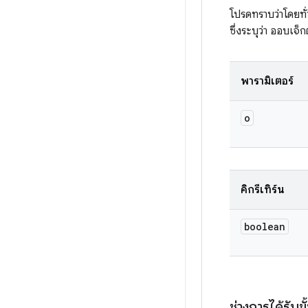
โปรดทราบว่าโดยทั
ซึ่งระบุว่า ออบเจ็ก
พารามิเตอร์
o
คิกรีเทิร์น
boolean
ช่วงการได้รับขั