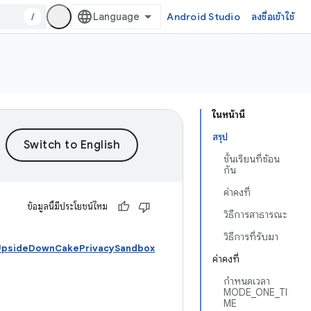
/
Android Studio
ลงชื่อเข้าใช้
ในหน้านี้
สรุป
ชั้นเรียนที่ซ้อน
กัน
ค่าคงที่
ข้อมูลนี้มีประโยชน์ไหม
วิธีการสาธารณะ
วิธีการที่รับมา
d UpsideDownCakePrivacySandbox
ค่าคงที่
กำหนดเวลา
MODE_ONE_TI
ME