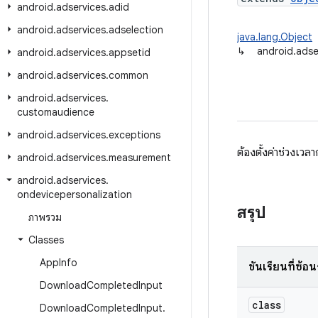
android
.
adservices
.
adid
android
.
adservices
.
adselection
java.lang.Object
↳
android.adse
android
.
adservices
.
appsetid
android
.
adservices
.
common
android
.
adservices
.
customaudience
android
.
adservices
.
exceptions
ต้องตั้งค่าช่วงเ
android
.
adservices
.
measurement
android
.
adservices
.
ondevicepersonalization
สรุป
ภาพรวม
Classes
App
Info
ชั้นเรียนที่ซ้อ
Download
Completed
Input
class
Download
Completed
Input
.