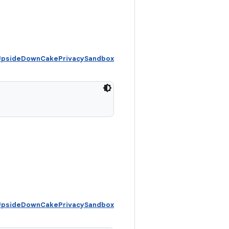
d UpsideDownCakePrivacySandbox
d UpsideDownCakePrivacySandbox