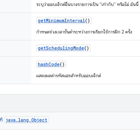
ระบุว่าออบเจ็กต์อื่นบางรายการเป็น "เท่ากับ" หรือไม่ อันนี้
get
Minimum
Interval
()
กำหนดช่วงเวลาขั้นต่ำระหว่างการเรียกใช้การฝึก 2 ครั้ง
get
Scheduling
Mode
()
hash
Code
()
แสดงผลค่ารหัสแฮชสำหรับออบเจ็กต์
java.lang.Object
ที่