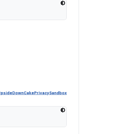
d UpsideDownCakePrivacySandbox