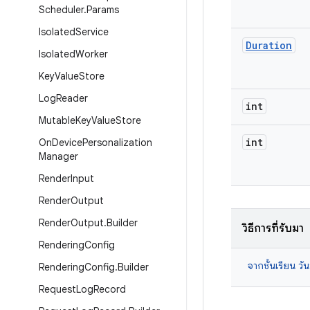
Scheduler
.
Params
Isolated
Service
Duration
Isolated
Worker
Key
Value
Store
Log
Reader
int
Mutable
Key
Value
Store
int
On
Device
Personalization
Manager
Render
Input
Render
Output
Render
Output
.
Builder
วิธีการที่รับมา
Rendering
Config
จากชั้นเรียน วัน
Rendering
Config
.
Builder
Request
Log
Record