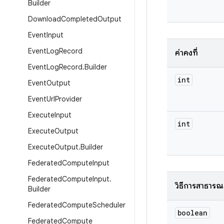
Builder
Download
Completed
Output
Event
Input
Event
Log
Record
ค่าคงที่
Event
Log
Record
.
Builder
int
Event
Output
Event
Url
Provider
Execute
Input
int
Execute
Output
Execute
Output
.
Builder
Federated
Compute
Input
Federated
Compute
Input
.
วิธีการสาธารณ
Builder
Federated
Compute
Scheduler
boolean
Federated
Compute