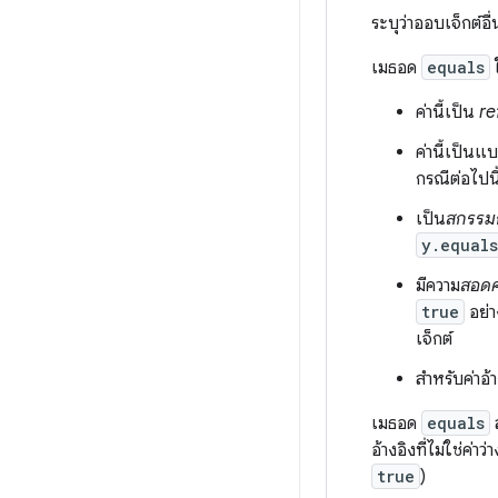
ระบุว่าออบเจ็กต์อื
เมธอด
equals
ใ
ค่านี้เป็น
re
ค่านี้เป็นแ
กรณีต่อไปน
เป็น
สกรรมก
y.equal
มีความ
สอดค
true
อย่า
เจ็กต์
สำหรับค่าอ้
เมธอด
equals
ส
อ้างอิงที่ไม่ใช่ค่าว่
true
)