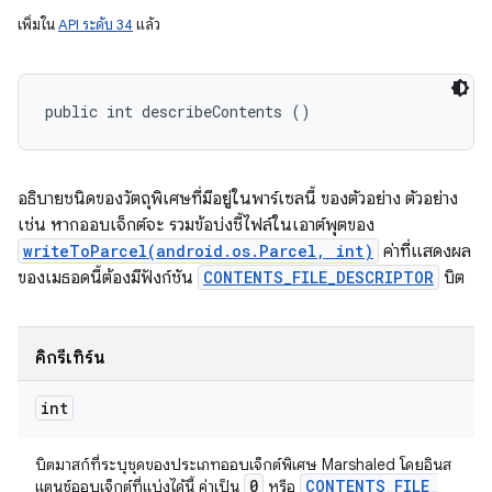
เพิ่มใน
API ระดับ 34
แล้ว
public int describeContents ()
อธิบายชนิดของวัตถุพิเศษที่มีอยู่ในพาร์เซลนี้ ของตัวอย่าง ตัวอย่าง
เช่น หากออบเจ็กต์จะ รวมข้อบ่งชี้ไฟล์ในเอาต์พุตของ
writeToParcel(android.os.Parcel, int)
ค่าที่แสดงผล
ของเมธอดนี้ต้องมีฟังก์ชัน
CONTENTS_FILE_DESCRIPTOR
บิต
คิกรีเทิร์น
int
บิตมาสก์ที่ระบุชุดของประเภทออบเจ็กต์พิเศษ Marshaled โดยอินส
0
CONTENTS
_
FILE
_
แตนซ์ออบเจ็กต์ที่แบ่งได้นี้ ค่าเป็น
หรือ