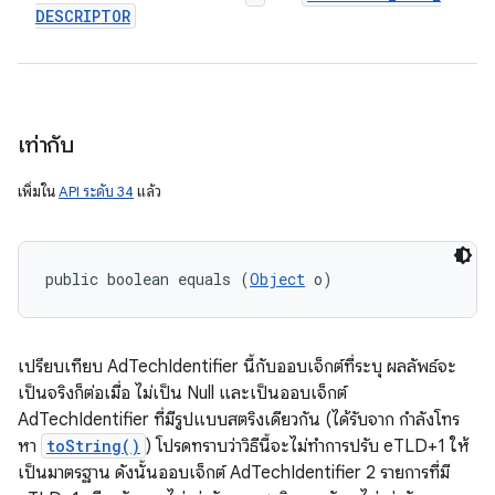
DESCRIPTOR
เท่ากับ
เพิ่มใน
API ระดับ 34
แล้ว
public boolean equals (
Object
 o)
เปรียบเทียบ AdTechIdentifier นี้กับออบเจ็กต์ที่ระบุ ผลลัพธ์จะ
เป็นจริงก็ต่อเมื่อ ไม่เป็น Null และเป็นออบเจ็กต์
AdTechIdentifier ที่มีรูปแบบสตริงเดียวกัน (ได้รับจาก กำลังโทร
หา
toString()
) โปรดทราบว่าวิธีนี้จะไม่ทำการปรับ eTLD+1 ให้
เป็นมาตรฐาน ดังนั้นออบเจ็กต์ AdTechIdentifier 2 รายการที่มี