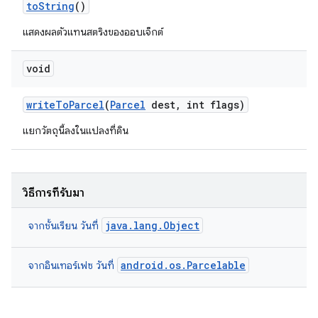
to
String
()
แสดงผลตัวแทนสตริงของออบเจ็กต์
void
write
To
Parcel
(
Parcel
dest
,
int flags)
แยกวัตถุนี้ลงในแปลงที่ดิน
วิธีการที่รับมา
java.lang.Object
จากชั้นเรียน วันที่
android.os.Parcelable
จากอินเทอร์เฟซ วันที่