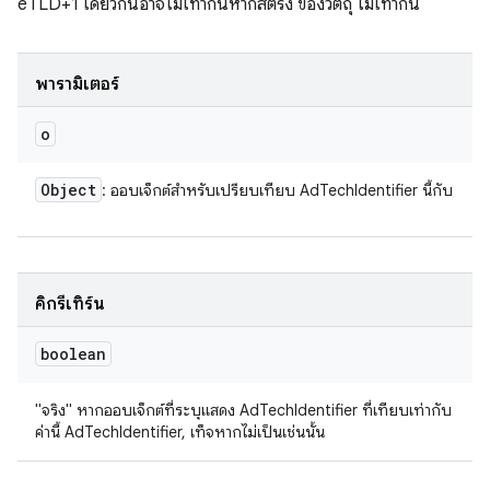
eTLD+1 เดียวกันอาจไม่เท่ากันหากสตริง ของวัตถุ ไม่เท่ากัน
พารามิเตอร์
o
Object
: ออบเจ็กต์สำหรับเปรียบเทียบ AdTechIdentifier นี้กับ
คิกรีเทิร์น
boolean
"จริง" หากออบเจ็กต์ที่ระบุแสดง AdTechIdentifier ที่เทียบเท่ากับ
ค่านี้ AdTechIdentifier, เท็จหากไม่เป็นเช่นนั้น