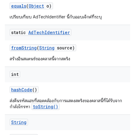
equals
(
Object
o)
เปรียบเทียบ AdTechIdentifier นี้กับออบเจ็กต์ที่ระบุ
static
Ad
Tech
Identifier
from
String
(
String
source)
สร้างอินสแตนซ์ของคลาสนี้จากสตริง
int
hash
Code
()
ส่งคืนรหัสแฮชที่สอดคล้องกับการแสดงสตริงของคลาสนี้ที่ได้รับจาก
toString()
กำลังโทรหา
String