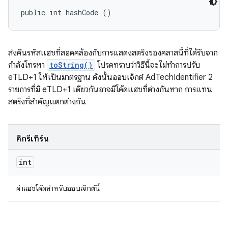
public int hashCode ()
ส่งคืนรหัสแฮชที่สอดคล้องกับการแสดงสตริงของคลาสนี้ที่ได้รับจาก
กำลังโทรหา
toString()
โปรดทราบว่าวิธีนี้จะไม่ทำการปรับ
eTLD+1 ให้เป็นมาตรฐาน ดังนั้นออบเจ็กต์ AdTechIdentifier 2
รายการที่มี eTLD+1 เดียวกันอาจมีโค้ดแฮชที่ต่างกันหาก การแทน
สตริงที่สำคัญแตกต่างกัน
คิกรีเทิร์น
int
ค่าแฮชโค้ดสำหรับออบเจ็กต์นี้