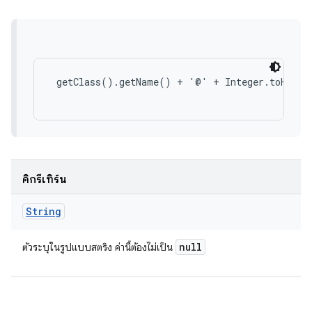
 getClass().getName() + '@' + Integer.toHexStr
คิกรีเทิร์น
String
null
ตัวระบุในรูปแบบสตริง ค่านี้ต้องไม่เป็น