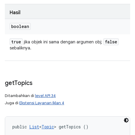
Hasil
boolean
true
false
jika objek ini sama dengan argumen obj;
sebaliknya.
get
Topics
Ditambahkan di
level API 34
Juga di
Ekstensi Layanan Iklan 4
public 
List
<
Topic
> getTopics ()