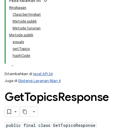
Pada halaman ini
Ringkasan
Class bertingkat
ation
Metode publik
Metode turunan
Metode publik
equals
getTopics
hashCode
Ditambahkan di
level API 34
Juga di
Ekstensi Layanan Iklan 4
Get
Topics
Response
public final class GetTopicsResponse