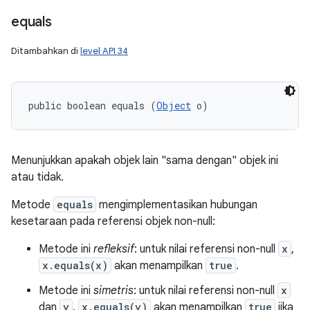
equals
Ditambahkan di
level API 34
public boolean equals (
Object
 o)
Menunjukkan apakah objek lain "sama dengan" objek ini
atau tidak.
Metode
equals
mengimplementasikan hubungan
kesetaraan pada referensi objek non-null:
Metode ini
refleksif
: untuk nilai referensi non-null
x
,
x.equals(x)
akan menampilkan
true
.
Metode ini
simetris
: untuk nilai referensi non-null
x
dan
y
,
x.equals(y)
akan menampilkan
true
jika