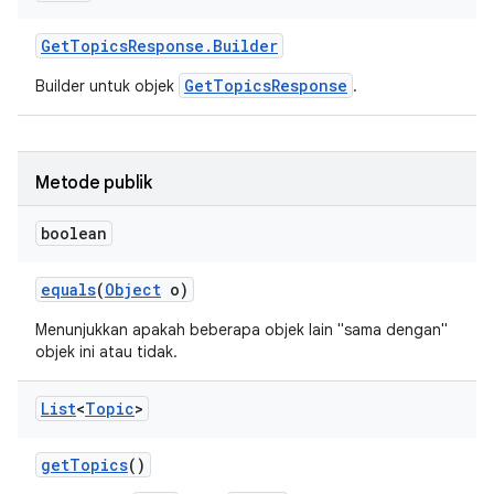
Get
Topics
Response
.
Builder
GetTopicsResponse
Builder untuk objek
.
Metode publik
boolean
equals
(
Object
o)
Menunjukkan apakah beberapa objek lain "sama dengan"
objek ini atau tidak.
List
<
Topic
>
get
Topics
()