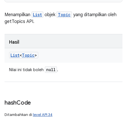
Menampilkan
List
objek
Topic
yang ditampilkan oleh
getTopics API.
Hasil
List
<
Topic
>
null
Nilai ini tidak boleh
.
hash
Code
Ditambahkan di
level API 34