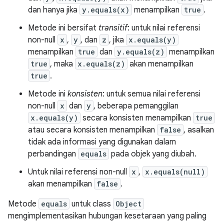
dan hanya jika
y.equals(x)
menampilkan
true
.
Metode ini bersifat
transitif
: untuk nilai referensi
non-null
x
,
y
, dan
z
, jika
x.equals(y)
menampilkan
true
dan
y.equals(z)
menampilkan
true
, maka
x.equals(z)
akan menampilkan
true
.
Metode ini
konsisten
: untuk semua nilai referensi
non-null
x
dan
y
, beberapa pemanggilan
x.equals(y)
secara konsisten menampilkan
true
atau secara konsisten menampilkan
false
, asalkan
tidak ada informasi yang digunakan dalam
perbandingan
equals
pada objek yang diubah.
Untuk nilai referensi non-null
x
,
x.equals(null)
akan menampilkan
false
.
Metode
equals
untuk class
Object
mengimplementasikan hubungan kesetaraan yang paling