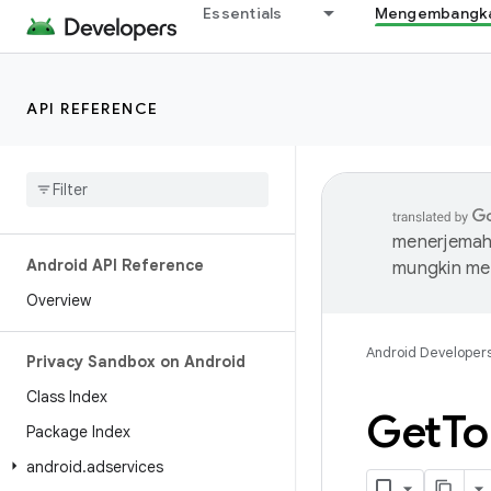
Essentials
Mengembangkan
API REFERENCE
menerjemahk
Android API Reference
mungkin me
Overview
Android Developer
Privacy Sandbox on Android
Class Index
Get
To
Package Index
android
.
adservices