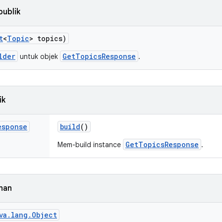
publik
t
<
Topic
> topics)
lder
GetTopicsResponse
untuk objek
.
ik
esponse
build
()
GetTopicsResponse
Mem-build instance
.
nan
va.lang.Object