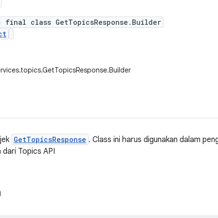
c final class GetTopicsResponse.Builder
ct
rvices.topics.GetTopicsResponse.Builder
bjek
GetTopicsResponse
. Class ini harus digunakan dalam pen
 dari Topics API
n