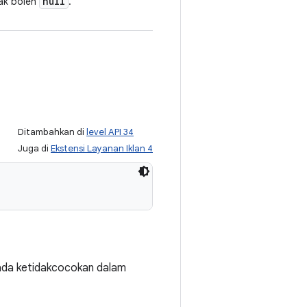
null
idak boleh
.
Ditambahkan di
level API 34
Juga di
Ekstensi Layanan Iklan 4
 ada ketidakcocokan dalam