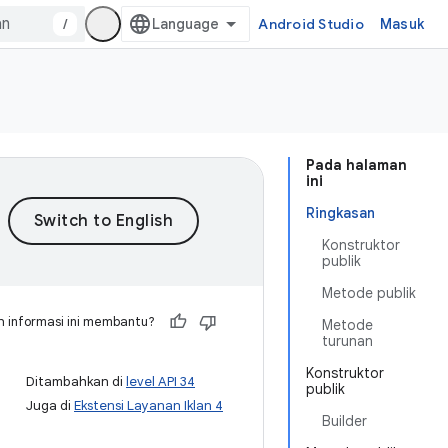
/
Android Studio
Masuk
Pada halaman
ini
Ringkasan
Konstruktor
publik
Metode publik
 informasi ini membantu?
Metode
turunan
Konstruktor
Ditambahkan di
level API 34
publik
Juga di
Ekstensi Layanan Iklan 4
Builder