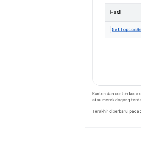
Hasil
Get
Topics
R
Konten dan contoh kode d
atau merek dagang terdaft
Terakhir diperbarui pad