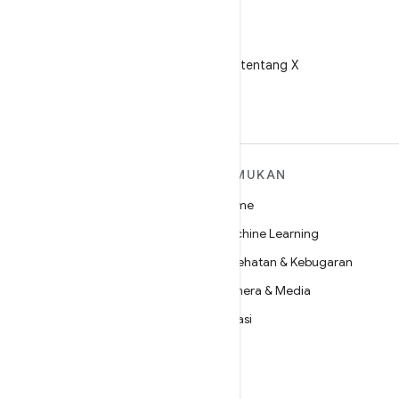
X
Ikuti @AndroidDev tentang X
SELENGKAPNYA
TEMUKAN
TENTANG ANDROID
Game
Android
Machine Learning
Android untuk Perusahaan
Kesehatan & Kebugaran
Keamanan
Kamera & Media
Source
Privasi
Berita
5G
Blog
Podcast