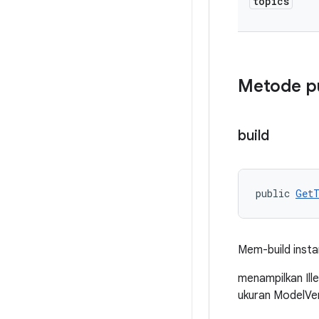
topics
Metode p
build
public 
GetT
Mem-build inst
menampilkan Ill
ukuran ModelVe