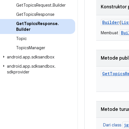
Get
Topics
Request
.
Builder
Konstruktor 
Get
Topics
Response
Builder
(
Lis
Get
Topics
Response
.
Builder
Bui
Membuat
Topic
Topics
Manager
android
.
app
.
sdksandbox
Metode publ
android
.
app
.
sdksandbox
.
sdkprovider
Get
Topics
R
Metode turu
ja
Dari class