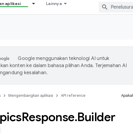
 aplikasi
Lainnya
Google menggunakan teknologi AI untuk
an konten ke dalam bahasa pilihan Anda. Terjemahan AI
ngandung kesalahan.
s
Mengembangkan aplikasi
API reference
Apakah
pics
Response
.
Builder