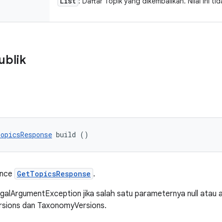
List
: Daftar Topik yang dikembalikan. Nilai ini t
ublik
opicsResponse
 build ()
ance
GetTopicsResponse
.
egalArgumentException jika salah satu parameternya null atau
rsions dan TaxonomyVersions.