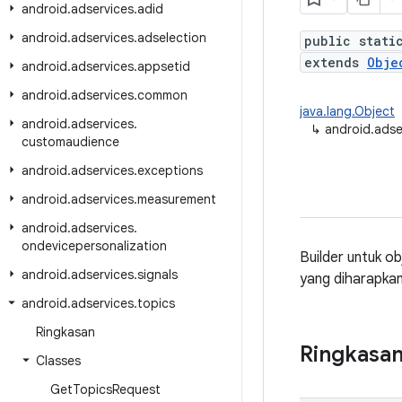
android
.
adservices
.
adid
android
.
adservices
.
adselection
public stati
extends
Obje
android
.
adservices
.
appsetid
android
.
adservices
.
common
java.lang.Object
android
.
adservices
.
↳
android.adse
customaudience
android
.
adservices
.
exceptions
android
.
adservices
.
measurement
android
.
adservices
.
ondevicepersonalization
Builder untuk o
android
.
adservices
.
signals
yang diharapkan
android
.
adservices
.
topics
Ringkasan
Ringkasa
Classes
Get
Topics
Request