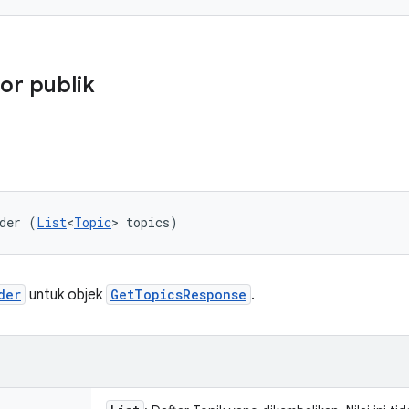
or publik
der (
List
<
Topic
> topics)
der
untuk objek
GetTopicsResponse
.