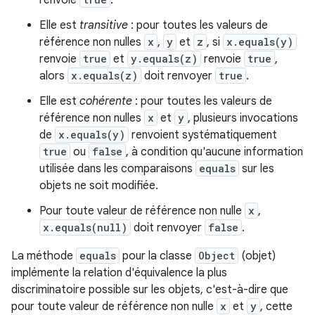
renvoie
.
Elle est
transitive
: pour toutes les valeurs de
référence non nulles
x
,
y
et
z
, si
x.equals(y)
renvoie
true
et
y.equals(z)
renvoie
true
,
alors
x.equals(z)
doit renvoyer
true
.
Elle est
cohérente
: pour toutes les valeurs de
référence non nulles
x
et
y
, plusieurs invocations
de
x.equals(y)
renvoient systématiquement
true
ou
false
, à condition qu'aucune information
utilisée dans les comparaisons
equals
sur les
objets ne soit modifiée.
Pour toute valeur de référence non nulle
x
,
x.equals(null)
doit renvoyer
false
.
La méthode
equals
pour la classe
Object
(objet)
implémente la relation d'équivalence la plus
discriminatoire possible sur les objets, c'est-à-dire que
pour toute valeur de référence non nulle
x
et
y
, cette