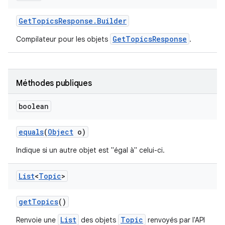
Get
Topics
Response
.
Builder
GetTopicsResponse
Compilateur pour les objets
.
Méthodes publiques
boolean
equals
(
Object
o)
Indique si un autre objet est "égal à" celui-ci.
List
<
Topic
>
get
Topics
()
List
Topic
Renvoie une
des objets
renvoyés par l'API