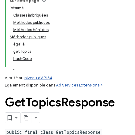
Sur cette page
Résumé
Classes imbriquées
ation
Méthodes publiques
Méthodes héritées
Méthodes publiques
égal à
getTopics
hashCode
Ajouté au
niveau d'API 34
Également disponible dans
Ad Services Extensions 4
Get
Topics
Response
public final class GetTopicsResponse