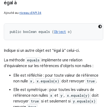
égal à
Ajouté au
niveau d'API 34
public boolean equals (
Object
 o)
Indique si un autre objet est "égal à" celui-ci.
La méthode
equals
implémente une relation
d'équivalence sur les références d'objets non nulles :
Elle est
réfléchie
: pour toute valeur de référence
non nulle
x
,
x.equals(x)
doit renvoyer
true
.
Elle est
symétrique
: pour toutes les valeurs de
référence non nulles
x
et
y
,
x.equals(y)
doit
renvoyer
true
si et seulement si
y.equals(x)
true