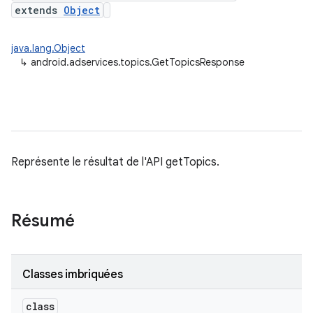
extends
Object
java.lang.Object
↳
android.adservices.topics.GetTopicsResponse
Représente le résultat de l'API getTopics.
Résumé
Classes imbriquées
class