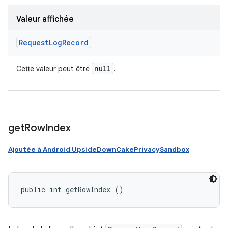
Valeur affichée
Request
Log
Record
null
Cette valeur peut être
.
get
Row
Index
Ajoutée à Android UpsideDownCakePrivacySandbox
public int getRowIndex ()