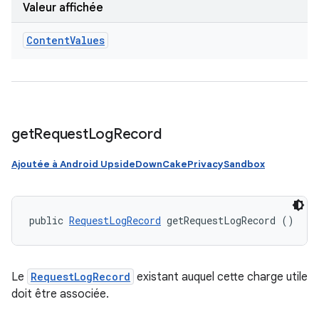
Valeur affichée
Content
Values
get
Request
Log
Record
Ajoutée à Android UpsideDownCakePrivacySandbox
public 
RequestLogRecord
 getRequestLogRecord ()
Le
RequestLogRecord
existant auquel cette charge utile
doit être associée.