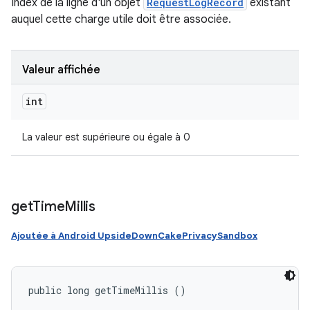
Index de la ligne d'un objet
RequestLogRecord
existant
auquel cette charge utile doit être associée.
Valeur affichée
int
La valeur est supérieure ou égale à 0
get
Time
Millis
Ajoutée à Android UpsideDownCakePrivacySandbox
public long getTimeMillis ()