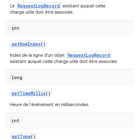
RequestLogRecord
Le
existant auquel cette
charge utile doit être associée.
int
get
Row
Index
()
RequestLogRecord
Index de la ligne d'un objet
existant auquel cette charge utile doit être associée.
long
get
Time
Millis
()
Heure de l'événement en millisecondes.
int
get
Type
()