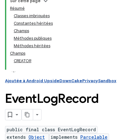
Sur cette page
Résumé
Classes imbriquées
ation
Constantes héritées
Champs
Méthodes publiques
Méthodes héritées
Champs
CREATOR
Ajoutée à Android UpsideDownCakePrivacySandbox
Event
Log
Record
public final class EventLogRecord
extends
Object
implements
Parcelable