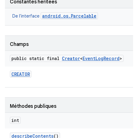
Constantes héritées
android.os.Parcelable
De l'interface
Champs
public static final
Creator
<
Event
Log
Record
>
CREATOR
Méthodes publiques
int
describe
Contents
()