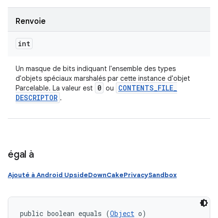
Renvoie
int
Un masque de bits indiquant l'ensemble des types
d'objets spéciaux marshalés par cette instance d'objet
0
CONTENTS
_
FILE
_
Parcelable. La valeur est
ou
DESCRIPTOR
.
égal à
Ajouté à Android UpsideDownCakePrivacySandbox
public boolean equals (
Object
 o)