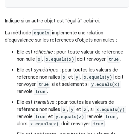
Indique si un autre objet est "égal à" celui-ci.
La méthode
equals
implémente une relation
d'équivalence sur les références d'objets non nulles :
Elle est
réfléchie
: pour toute valeur de référence
non nulle
x
,
x.equals(x)
doit renvoyer
true
.
Elle est
symétrique
: pour toutes les valeurs de
référence non nulles
x
et
y
,
x.equals(y)
doit
renvoyer
true
si et seulement si
y.equals(x)
renvoie
true
.
Elle est
transitive
: pour toutes les valeurs de
référence non nulles
x
,
y
et
z
, si
x.equals(y)
renvoie
true
et
y.equals(z)
renvoie
true
,
alors
x.equals(z)
doit renvoyer
true
.