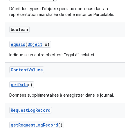
Décrit les types d'objets spéciaux contenus dans la
représentation marshalée de cette instance Parcelable.
boolean
equals
(
Object
o)
Indique si un autre objet est "égal à" celui-ci.
Content
Values
get
Data
()
Données supplémentaires à enregistrer dans le journal.
Request
Log
Record
get
Request
Log
Record
()