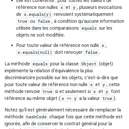
Elle est
cohérente
: pour toutes les valeurs de
référence non nulles
x
et
y
, plusieurs invocations
de
x.equals(y)
renvoient systématiquement
true
ou
false
, à condition qu'aucune information
utilisée dans les comparaisons
equals
sur les
objets ne soit modifiée.
Pour toute valeur de référence non nulle
x
,
x.equals(null)
doit renvoyer
false
.
La méthode
equals
pour la classe
Object
(objet)
implémente la relation d'équivalence la plus
discriminatoire possible sur les objets, c'est-à-dire que
pour toute valeur de référence non nulle
x
et
y
, cette
méthode renvoie
true
si et seulement si
x
et
y
font
référence au même objet (
x == y
a la valeur
true
).
Notez qu'il est généralement nécessaire de remplacer la
méthode
hashCode
chaque fois que cette méthode est
ignorée, afin de conserver le contrat général pour la