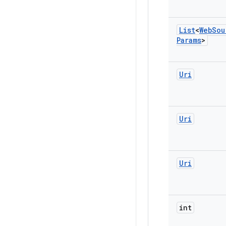
List
<
Web
Sou
Params
>
Uri
Uri
Uri
int