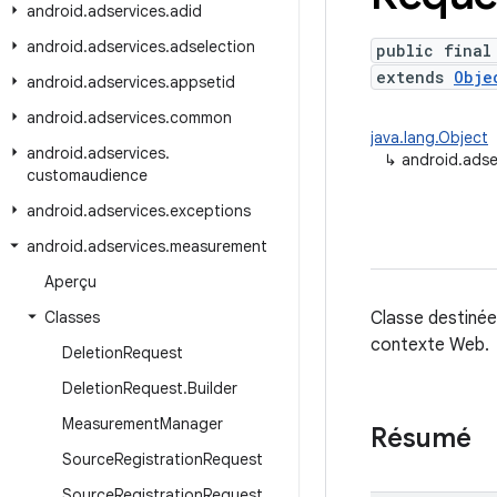
android
.
adservices
.
adid
android
.
adservices
.
adselection
public final
extends
Obje
android
.
adservices
.
appsetid
android
.
adservices
.
common
java.lang.Object
android
.
adservices
.
↳
android.ads
customaudience
android
.
adservices
.
exceptions
android
.
adservices
.
measurement
Aperçu
Classes
Classe destinée
contexte Web.
Deletion
Request
Deletion
Request
.
Builder
Measurement
Manager
Résumé
Source
Registration
Request
Source
Registration
Request
.