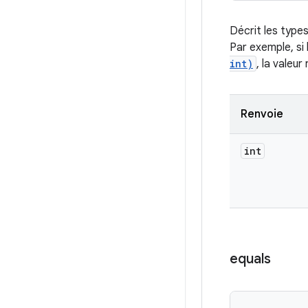
Décrit les type
Par exemple, si 
int)
, la valeu
Renvoie
int
equals