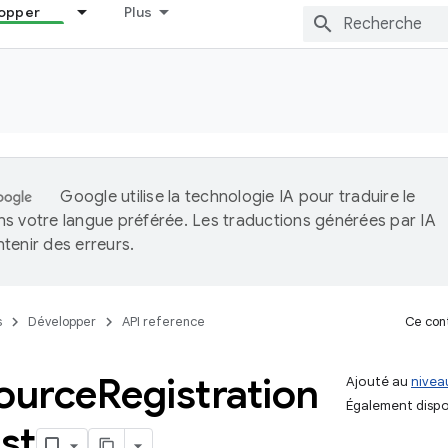
opper
Plus
Google utilise la technologie IA pour traduire le
s votre langue préférée. Les traductions générées par IA
tenir des erreurs.
s
Développer
API reference
Ce cont
ource
Registration
Ajouté au
niveau
Également dispo
st