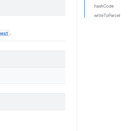
hashCode
writeToParcel
uest
.