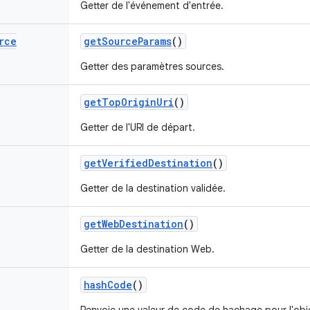
Getter de l'événement d'entrée.
rce
get
Source
Params
()
Getter des paramètres sources.
get
Top
Origin
Uri
()
Getter de l'URI de départ.
get
Verified
Destination
()
Getter de la destination validée.
get
Web
Destination
()
Getter de la destination Web.
hash
Code
()