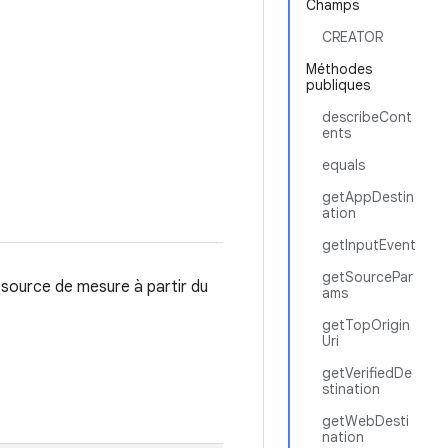
Champs
CREATOR
Méthodes
publiques
describeCont
ents
equals
getAppDestin
ation
getInputEvent
getSourcePar
 source de mesure à partir du
ams
getTopOrigin
Uri
getVerifiedDe
stination
getWebDesti
nation