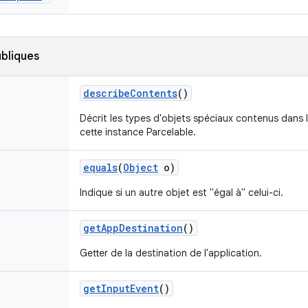
bliques
describe
Contents
()
Décrit les types d'objets spéciaux contenus dans 
cette instance Parcelable.
equals
(
Object
o)
Indique si un autre objet est "égal à" celui-ci.
get
App
Destination
()
Getter de la destination de l'application.
get
Input
Event
()