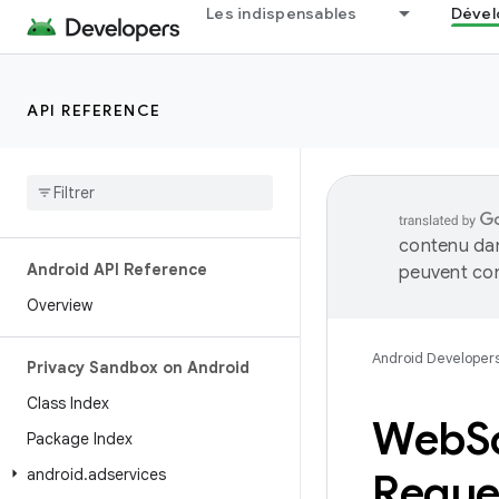
Les indispensables
Dével
API REFERENCE
contenu dan
Android API Reference
peuvent con
Overview
Android Developer
Privacy Sandbox on Android
Class Index
Web
S
Package Index
android
.
adservices
Reque