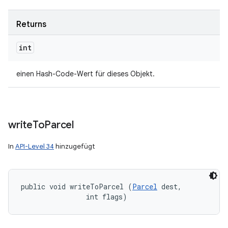
Returns
int
einen Hash-Code-Wert für dieses Objekt.
write
To
Parcel
In
API-Level 34
hinzugefügt
public void writeToParcel (
Parcel
 dest, 

                int flags)