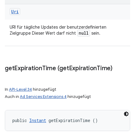
Uri
URI für tägliche Updates der benutzerdefinierten
null
Zielgruppe Dieser Wert darf nicht
sein.
get
Expiration
Time (get
Expiration
Time)
In
API-Level 34
hinzugefügt
Auch in
Ad Services Extensions 4
hinzugefügt
public 
Instant
 getExpirationTime ()