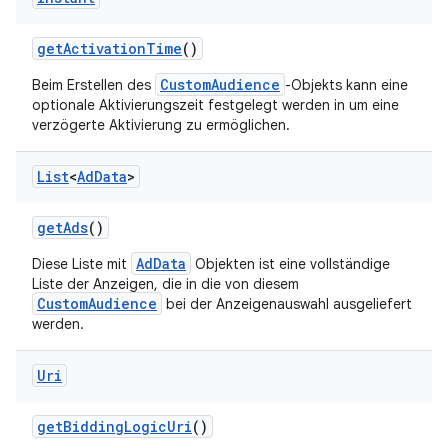
get
Activation
Time
()
CustomAudience
Beim Erstellen des
-Objekts kann eine
optionale Aktivierungszeit festgelegt werden in um eine
verzögerte Aktivierung zu ermöglichen.
List
<
Ad
Data
>
get
Ads
()
AdData
Diese Liste mit
Objekten ist eine vollständige
Liste der Anzeigen, die in die von diesem
CustomAudience
bei der Anzeigenauswahl ausgeliefert
werden.
Uri
get
Bidding
Logic
Uri
()