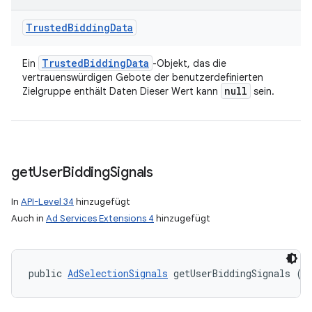
Trusted
Bidding
Data
Trusted
Bidding
Data
Ein
-Objekt, das die
vertrauenswürdigen Gebote der benutzerdefinierten
null
Zielgruppe enthält Daten Dieser Wert kann
sein.
get
User
Bidding
Signals
In
API-Level 34
hinzugefügt
Auch in
Ad Services Extensions 4
hinzugefügt
public 
AdSelectionSignals
 getUserBiddingSignals ()