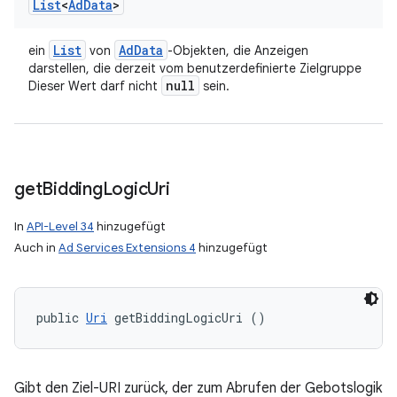
List
<
Ad
Data
>
List
Ad
Data
ein
von
-Objekten, die Anzeigen
darstellen, die derzeit vom benutzerdefinierte Zielgruppe
null
Dieser Wert darf nicht
sein.
get
Bidding
Logic
Uri
In
API-Level 34
hinzugefügt
Auch in
Ad Services Extensions 4
hinzugefügt
public 
Uri
 getBiddingLogicUri ()
Gibt den Ziel-URI zurück, der zum Abrufen der Gebotslogik