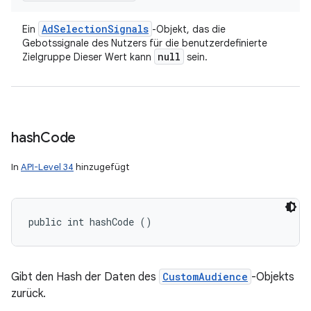
Ad
Selection
Signals
Ein
-Objekt, das die
Gebotssignale des Nutzers für die benutzerdefinierte
null
Zielgruppe Dieser Wert kann
sein.
hash
Code
In
API-Level 34
hinzugefügt
public int hashCode ()
Gibt den Hash der Daten des
CustomAudience
-Objekts
zurück.