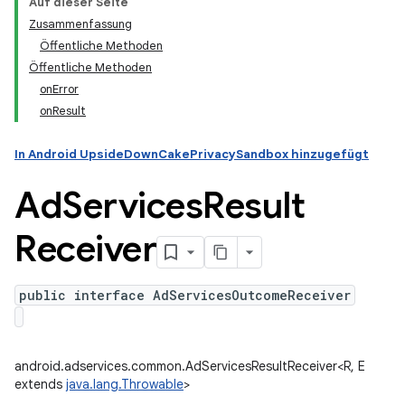
Auf dieser Seite
Zusammenfassung
Öffentliche Methoden
Öffentliche Methoden
onError
onResult
In Android UpsideDownCakePrivacySandbox hinzugefügt
Ad
Services
Result
Receiver
public interface AdServicesOutcomeReceiver
android.adservices.common.AdServicesResultReceiver<R, E
extends
java.lang.Throwable
>