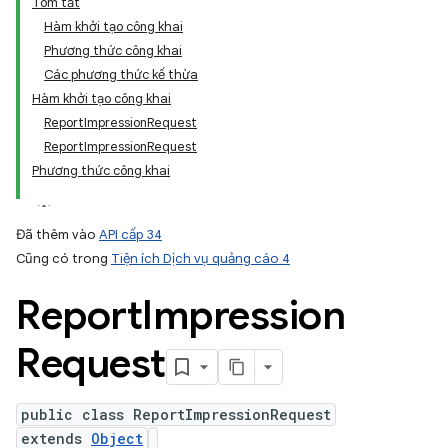
Tóm tắt
Hàm khởi tạo công khai
Phương thức công khai
Các phương thức kế thừa
Hàm khởi tạo công khai
ReportImpressionRequest
ReportImpressionRequest
Phương thức công khai
Đã thêm vào
API cấp 34
Cũng có trong
Tiện ích Dịch vụ quảng cáo 4
Report
Impression
Request
public class ReportImpressionRequest
extends
Object