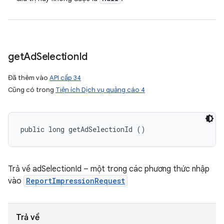
get
Ad
Selection
Id
Đã thêm vào
API cấp 34
Cũng có trong
Tiện ích Dịch vụ quảng cáo 4
public long getAdSelectionId ()
Trả về adSelectionId – một trong các phương thức nhập
vào
ReportImpressionRequest
Trả về