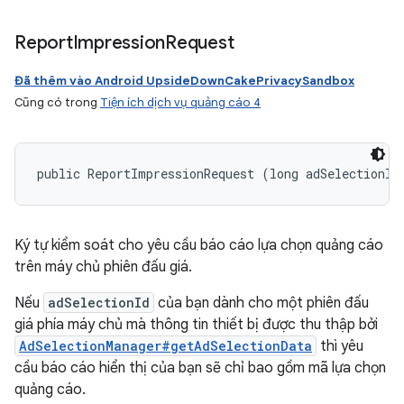
Report
Impression
Request
Đã thêm vào Android UpsideDownCakePrivacySandbox
Cũng có trong
Tiện ích dịch vụ quảng cáo 4
public ReportImpressionRequest (long adSelectionId
Ký tự kiểm soát cho yêu cầu báo cáo lựa chọn quảng cáo
trên máy chủ phiên đấu giá.
Nếu
adSelectionId
của bạn dành cho một phiên đấu
giá phía máy chủ mà thông tin thiết bị được thu thập bởi
AdSelectionManager#getAdSelectionData
thì yêu
cầu báo cáo hiển thị của bạn sẽ chỉ bao gồm mã lựa chọn
quảng cáo.