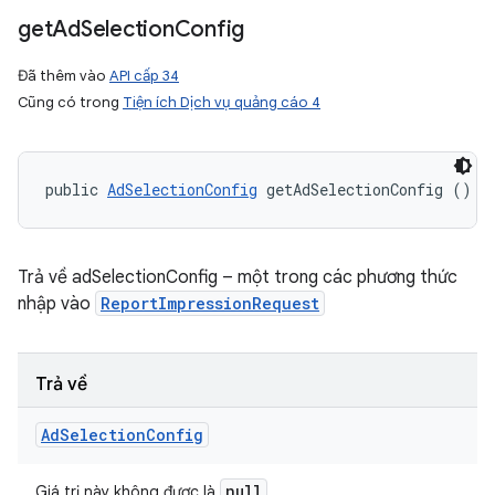
get
Ad
Selection
Config
Đã thêm vào
API cấp 34
Cũng có trong
Tiện ích Dịch vụ quảng cáo 4
public 
AdSelectionConfig
 getAdSelectionConfig ()
Trả về adSelectionConfig – một trong các phương thức
nhập vào
ReportImpressionRequest
Trả về
Ad
Selection
Config
null
Giá trị này không được là
.