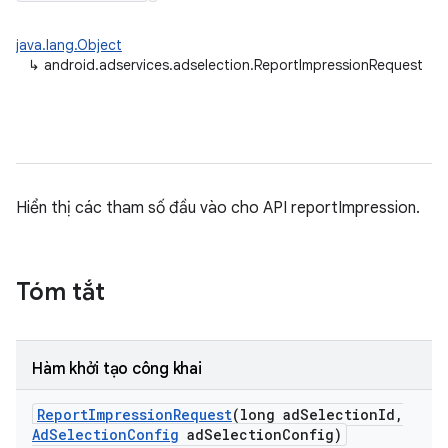
java.lang.Object
↳
android.adservices.adselection.ReportImpressionRequest
Hiển thị các tham số đầu vào cho API reportImpression.
Tóm tắt
Hàm khởi tạo công khai
Report
Impression
Request
(long ad
Selection
Id
,
Ad
Selection
Config
ad
Selection
Config)