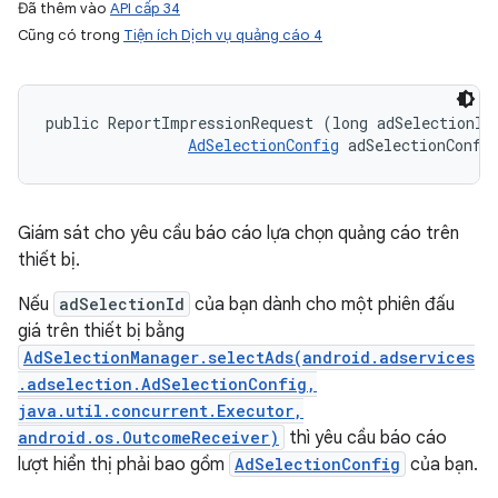
Đã thêm vào
API cấp 34
Cũng có trong
Tiện ích Dịch vụ quảng cáo 4
public ReportImpressionRequest (long adSelectionId,
AdSelectionConfig
 adSelectionConfi
Giám sát cho yêu cầu báo cáo lựa chọn quảng cáo trên
thiết bị.
Nếu
adSelectionId
của bạn dành cho một phiên đấu
giá trên thiết bị bằng
AdSelectionManager.selectAds(android.adservices
.adselection.AdSelectionConfig,
java.util.concurrent.Executor,
android.os.OutcomeReceiver)
thì yêu cầu báo cáo
lượt hiển thị phải bao gồm
AdSelectionConfig
của bạn.