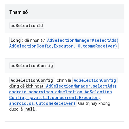
Tham số
ad
Selection
Id
long
Ad
Selection
Manager#
selectAds(
: đã nhận từ
Ad
Selection
Config
,
Executor
,
Outcome
Receiver)
ad
Selection
Config
Ad
Selection
Config
Ad
Selection
Config
: chính là
Ad
Selection
Manager
.
selectAds(
dùng để kích hoạt
android
.
adservices
.
adselection
.
Ad
Selection
Config
,
java
.
util
.
concurrent
.
Executor
,
android
.
os
.
Outcome
Receiver)
Giá trị này không
null
được là
.