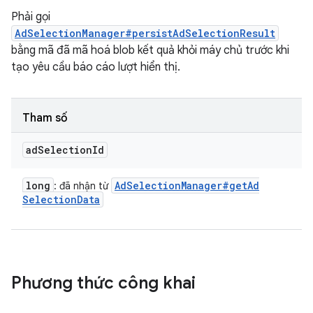
Phải gọi
AdSelectionManager#persistAdSelectionResult
bằng mã đã mã hoá blob kết quả khỏi máy chủ trước khi
tạo yêu cầu báo cáo lượt hiển thị.
Tham số
ad
Selection
Id
long
Ad
Selection
Manager#get
Ad
: đã nhận từ
Selection
Data
Phương thức công khai