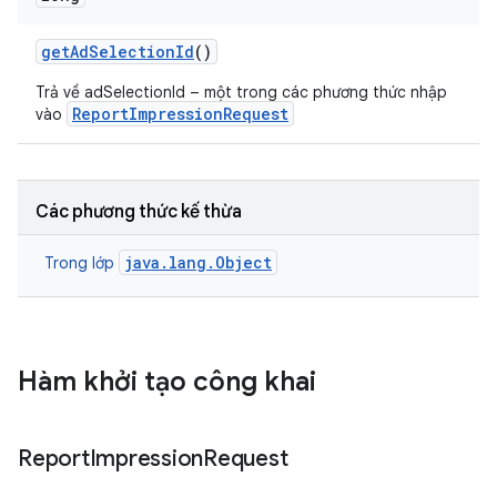
get
Ad
Selection
Id
()
Trả về adSelectionId – một trong các phương thức nhập
ReportImpressionRequest
vào
Các phương thức kế thừa
java.lang.Object
Trong lớp
Hàm khởi tạo công khai
Report
Impression
Request