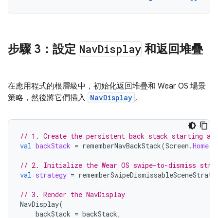
步驟 3：設定
Nav
Display
和返回堆疊
在應用程式的根層級中，初始化返回堆疊和 Wear OS 場景
策略，然後將它們插入
NavDisplay
。
// 1. Create the persistent back stack starting at
val
backStack
=
rememberNavBackStack
(
Screen
.
Home
)
// 2. Initialize the Wear OS swipe-to-dismiss stra
val
strategy
=
rememberSwipeDismissableSceneStrate
// 3. Render the NavDisplay
NavDisplay
(
backStack
=
backStack
,