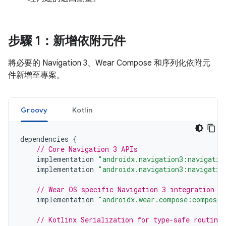
步驟 1：新增依附元件
將必要的 Navigation 3、Wear Compose 和序列化依附元
件新增至專案。
Groovy
Kotlin
dependencies
{
// Core Navigation 3 APIs
implementation
"androidx.navigation3:navigatio
implementation
"androidx.navigation3:navigatio
// Wear OS specific Navigation 3 integration
implementation
"androidx.wear.compose:compose-
// Kotlinx Serialization for type-safe routing