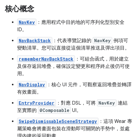
核心概念
NavKey
：應用程式中目的地的可序列化型別安全
ID。
NavBackStack
：代表導覽記錄的
NavKey
例項可
變動清單。您可以直接從這個清單推送及彈出項目。
rememberNavBackStack
：可組合函式，用於建立
及保存返回堆疊，確保設定變更和程序終止後仍可使
用。
NavDisplay
：核心 UI 元件，可觀察返回堆疊並轉譯
有效畫面。
EntryProvider
：對應 DSL，可將
NavKey
連結
至實際的
@Composable
UI。
SwipeDismissableSceneStrategy
：這項 Wear 專
屬策略會將畫面包裝在滑動即可關閉的手勢中，並處
理內建的返回動畫。