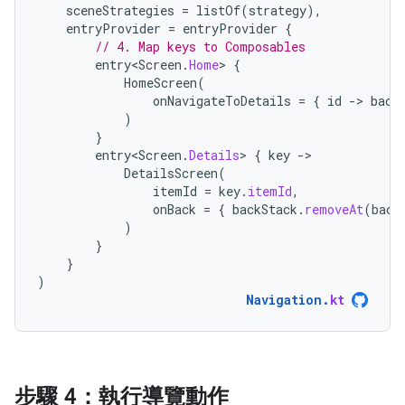
sceneStrategies
=
listOf
(
strategy
),
entryProvider
=
entryProvider
{
// 4. Map keys to Composables
entry<Screen
.
Home
>
{
HomeScreen
(
onNavigateToDetails
=
{
id
-
>
back
)
}
entry<Screen
.
Details
>
{
key
-
DetailsScreen
(
itemId
=
key
.
itemId
,
onBack
=
{
backStack
.
removeAt
(
back
)
}
}
)
Navigation
.
kt
步驟 4：執行導覽動作