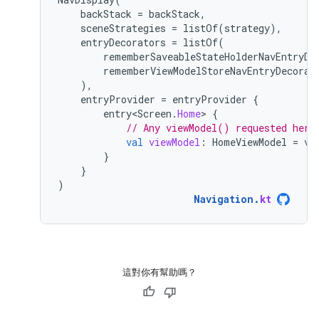
backStack
=
backStack
,
sceneStrategies
=
listOf
(
strategy
),
entryDecorators
=
listOf
(
rememberSaveableStateHolderNavEntryDe
rememberViewModelStoreNavEntryDecorat
),
entryProvider
=
entryProvider
{
entry<Screen
.
Home
>
{
// Any viewModel() requested here
val
viewModel
:
HomeViewModel
=
vi
}
}
)
Navigation
.
kt
這對你有幫助嗎？