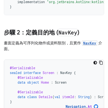
implementation
"org.jetbrains.kotlinx:kotlinx-
}
步驟 2：定義目的地 (
Nav
Key
)
畫面定義為可序列化物件或資料類別，且實作
NavKey
介
面。
@Serializable
sealed
interface
Screen
:
NavKey
{
@Serializable
data
object
Home
:
Screen
@Serializable
data
class
Details
(
val
itemId
:
String
)
:
Scree
}
Navigation
.
kt