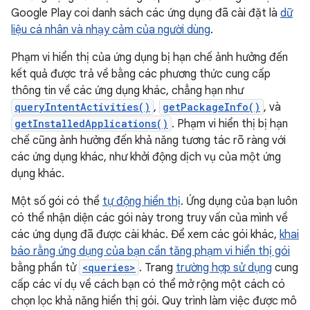
Google Play coi danh sách các ứng dụng đã cài đặt là
dữ
liệu cá nhân và nhạy cảm của người dùng
.
Phạm vi hiển thị của ứng dụng bị hạn chế ảnh hưởng đến
kết quả được trả về bằng các phương thức cung cấp
thông tin về các ứng dụng khác, chẳng hạn như
queryIntentActivities()
,
getPackageInfo()
, và
getInstalledApplications()
. Phạm vi hiển thị bị hạn
chế cũng ảnh hưởng đến khả năng tương tác rõ ràng với
các ứng dụng khác, như khởi động dịch vụ của một ứng
dụng khác.
Một số gói có thể
tự động hiển thị
. Ứng dụng của bạn luôn
có thể nhận diện các gói này trong truy vấn của mình về
các ứng dụng đã được cài khác. Để xem các gói khác,
khai
báo rằng ứng dụng của bạn cần tăng phạm vi hiển thị gói
bằng phần tử
<queries>
. Trang
trường hợp sử dụng
cung
cấp các ví dụ về cách bạn có thể mở rộng một cách có
chọn lọc khả năng hiển thị gói. Quy trình làm việc được mô