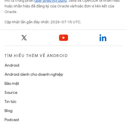
mô tả trong phần
Giấy phép nội dung
. Java và OpenJDK là nhãn hiệu
hoặc nhãn hiệu đã đăng ký của Oracle và/hoặc đơn vị liên kết của
Oracle.
Cập nhật lần gần đây nhất: 2026-07-15 UTC.
TÌM HIỂU THÊM VỀ ANDROID
Android
Android dành cho doanh nghiệp
Bảo mật
Source
Tin tức
Blog
Podcast