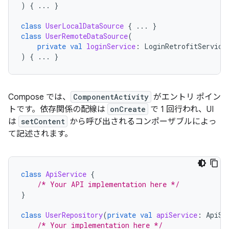
)
{
...
}
class
UserLocalDataSource
{
...
}
class
UserRemoteDataSource
(
private
val
loginService
:
LoginRetrofitService
)
{
...
}
Compose では、
ComponentActivity
がエントリ ポイン
トです。依存関係の配線は
onCreate
で 1 回行われ、UI
は
setContent
から呼び出されるコンポーザブルによっ
て記述されます。
class
ApiService
{
/* Your API implementation here */
}
class
UserRepository
(
private
val
apiService
:
ApiSe
/* Your implementation here */