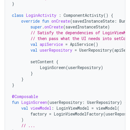
}
class
LoginActivity
:
ComponentActivity
()
{
override
fun
onCreate
(
savedInstanceState
:
Bund
super
.
onCreate
(
savedInstanceState
)
// Satisfy the dependencies of LoginViewMo
// then pass what the UI needs into setCon
val
apiService
=
ApiService
()
val
userRepository
=
UserRepository
(
apiSer
setContent
{
LoginScreen
(
userRepository
)
}
}
}
@Composable
fun
LoginScreen
(
userRepository
:
UserRepository
)
{
val
viewModel
:
LoginViewModel
=
viewModel
(
factory
=
LoginViewModelFactory
(
userReposi
)
// ...