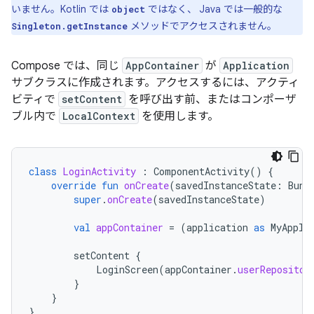
いません。Kotlin では
ではなく、 Java では一般的な
object
メソッドでアクセスされません。
Singleton.getInstance
Compose では、同じ
AppContainer
が
Application
サブクラスに作成されます。アクセスするには、アクティ
ビティで
setContent
を呼び出す前、またはコンポーザ
ブル内で
LocalContext
を使用します。
class
LoginActivity
:
ComponentActivity
()
{
override
fun
onCreate
(
savedInstanceState
:
Bund
super
.
onCreate
(
savedInstanceState
)
val
appContainer
=
(
application
as
MyAppli
setContent
{
LoginScreen
(
appContainer
.
userRepositor
}
}
}