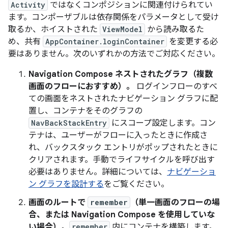
Activity
ではなくコンポジションに関連付けられてい
ます。コンポーザブルは依存関係をパラメータとして受け
取るか、ホイストされた
ViewModel
から読み取るた
め、共有
AppContainer.loginContainer
を変更する必
要はありません。次のいずれかの方法でご対応ください。
Navigation Compose ネストされたグラフ（複数
画面のフローにおすすめ）。
ログインフローのすべ
ての画面をネストされたナビゲーション グラフに配
置し、コンテナをそのグラフの
NavBackStackEntry
にスコープ設定します。コン
テナは、ユーザーがフローに入ったときに作成さ
れ、バックスタック エントリがポップされたときに
クリアされます。手動でライフサイクルを呼び出す
必要はありません。詳細については、
ナビゲーショ
ン グラフを設計する
をご覧ください。
画面のルートで
remember
（単一画面のフローの場
合、または Navigation Compose を使用していな
い場合）。
remember
内にコンテナを構築します。