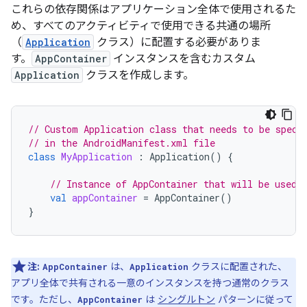
これらの依存関係はアプリケーション全体で使用されるた
め、すべてのアクティビティで使用できる共通の場所
（
Application
クラス）に配置する必要がありま
す。
AppContainer
インスタンスを含むカスタム
Application
クラスを作成します。
// Custom Application class that needs to be speci
// in the AndroidManifest.xml file
class
MyApplication
:
Application
()
{
// Instance of AppContainer that will be used 
val
appContainer
=
AppContainer
()
}
注:
は、
クラスに配置された、
AppContainer
Application
アプリ全体で共有される一意のインスタンスを持つ通常のクラス
です。ただし、
は
シングルトン
パターンに従って
AppContainer