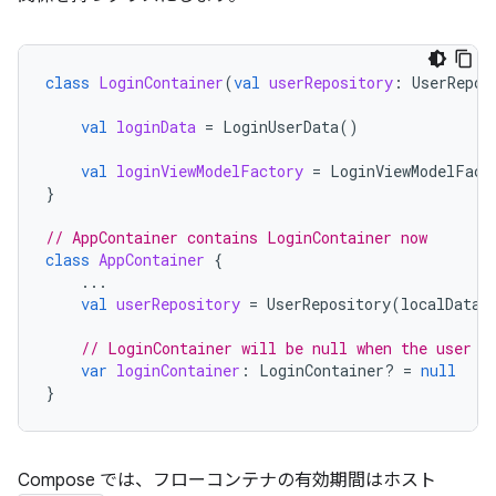
class
LoginContainer
(
val
userRepository
:
UserRepos
val
loginData
=
LoginUserData
()
val
loginViewModelFactory
=
LoginViewModelFact
}
// AppContainer contains LoginContainer now
class
AppContainer
{
...
val
userRepository
=
UserRepository
(
localDataS
// LoginContainer will be null when the user i
var
loginContainer
:
LoginContainer? 
=
null
}
Compose では、フローコンテナの有効期間はホスト