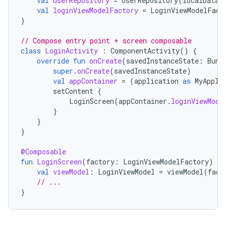
val
userRepository
=
UserRepository
(
localDataS
val
loginViewModelFactory
=
LoginViewModelFact
}
// Compose entry point + screen composable
class
LoginActivity
:
ComponentActivity
()
{
override
fun
onCreate
(
savedInstanceState
:
Bund
super
.
onCreate
(
savedInstanceState
)
val
appContainer
=
(
application
as
MyAppli
setContent
{
LoginScreen
(
appContainer
.
loginViewMode
}
}
}
@Composable
fun
LoginScreen
(
factory
:
LoginViewModelFactory
)
{
val
viewModel
:
LoginViewModel
=
viewModel
(
fact
// ...
}