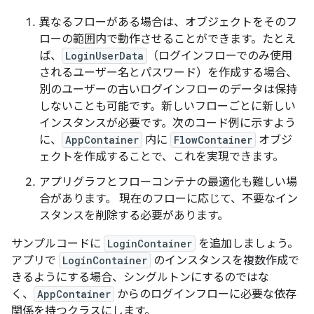
異なるフローがある場合は、オブジェクトをそのフ
ローの範囲内で動作させることができます。たとえ
ば、
LoginUserData
（ログインフローでのみ使用
されるユーザー名とパスワード）を作成する場合、
別のユーザーの古いログインフローのデータは保持
しないことも可能です。新しいフローごとに新しい
インスタンスが必要です。次のコード例に示すよう
に、
AppContainer
内に
FlowContainer
オブジ
ェクトを作成することで、これを実現できます。
アプリグラフとフローコンテナの最適化も難しい場
合があります。 現在のフローに応じて、不要なイン
スタンスを削除する必要があります。
サンプルコードに
LoginContainer
を追加しましょう。
アプリで
LoginContainer
のインスタンスを複数作成で
きるようにする場合、シングルトンにするのではな
く、
AppContainer
からのログインフローに必要な依存
関係を持つクラスにします。