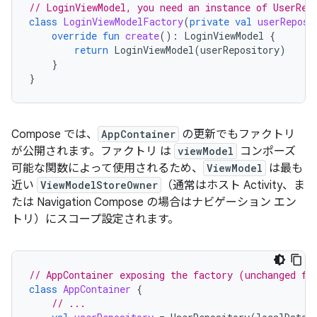
// LoginViewModel, you need an instance of UserRep
class
LoginViewModelFactory
(
private
val
userReposi
override
fun
create
():
LoginViewModel
{
return
LoginViewModel
(
userRepository
)
}
}
Compose では、
AppContainer
の更新でもファクトリ
が公開されます。ファクトリ は
viewModel
コンポーズ
可能な関数によって使用されるため、
ViewModel
は最も
近い
ViewModelStoreOwner
（通常はホスト Activity、ま
たは Navigation Compose の場合はナビゲーション エン
トリ）にスコープ設定されます。
// AppContainer exposing the factory (unchanged fr
class
AppContainer
{
// ...