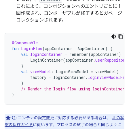
これにより、コンポジションへのエントリごとに 1
回作成され、コンポーザブルが終了するとガベージ
コレクションされます。
@Composable
fun
LoginFlow
(
appContainer
:
AppContainer
)
{
val
loginContainer
=
remember
(
appContainer
)
{
LoginContainer
(
appContainer
.
userRepository
}
val
viewModel
:
LoginViewModel
=
viewModel
(
factory
=
loginContainer
.
loginViewModelFac
)
// Render the login flow using loginContainer.
}
注:
コンテナの設定変更に対応する必要がある場合は、
UI の状
態の保存ガイド
に従います。プロセスの終了の場合と同じように