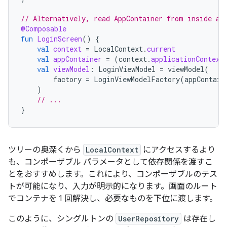
// Alternatively, read AppContainer from inside a 
@Composable
fun
LoginScreen
()
{
val
context
=
LocalContext
.
current
val
appContainer
=
(
context
.
applicationContext
val
viewModel
:
LoginViewModel
=
viewModel
(
factory
=
LoginViewModelFactory
(
appContain
)
// ...
}
ツリーの奥深くから
LocalContext
にアクセスするより
も、コンポーザブル パラメータとして依存関係を渡すこ
とをおすすめします。これにより、コンポーザブルのテス
トが可能になり、入力が明示的になります。画面のルート
でコンテナを 1 回解決し、必要なものを下位に渡します。
このように、シングルトンの
UserRepository
は存在し