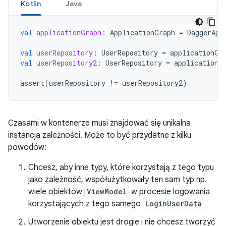
Kotlin
Java
val
applicationGraph
:
ApplicationGraph
=
DaggerApp
val
userRepository
:
UserRepository
=
applicationGr
val
userRepository2
:
UserRepository
=
applicationG
assert
(
userRepository
!=
userRepository2
)
Czasami w kontenerze musi znajdować się unikalna
instancja zależności. Może to być przydatne z kilku
powodów:
Chcesz, aby inne typy, które korzystają z tego typu
jako zależność, współużytkowały ten sam typ np.
wiele obiektów
ViewModel
w procesie logowania
korzystających z tego samego
LoginUserData
Utworzenie obiektu jest drogie i nie chcesz tworzyć