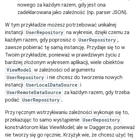
nowego za każdym razem, gdy jest ona
zadeklarowana jako zależność (np. parser JSON).
W tym przykładzie możesz potrzebować unikalnej
instancji
UserRepository
na wykresie, dzięki czemu za
każdym razem, gdy poprosisz o
UserRepository
,
zawsze pobierać tę samą instancję. Przydaje się to w
Twoim przykładzie, ponieważ w prawdziwym życiu z
bardziej złożonym wykresem aplikacji, wiele obiektów
ViewModel
w zależności od argumentu
UserRepository
i nie chcesz do tworzenia nowych
instancji
UserLocalDataSource
i
UserRemoteDataSource
za każdym razem, gdy trzeba
podać
UserRepository
.
Przy ręcznym wstrzykiwaniu zależności wykonuje się to,
przekazując to samo wystąpienie
UserRepository
konstruktorom klas ViewModel; ale w Daggerze, ponieważ
nie tworzy się go ręcznie, Krzyżyk wie, że chcesz użyć tej