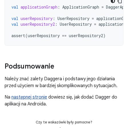
val
applicationGraph
:
ApplicationGraph
=
DaggerApp
val
userRepository
:
UserRepository
=
applicationGr
val
userRepository2
:
UserRepository
=
applicationG
assert
(
userRepository
==
userRepository2
)
Podsumowanie
Należy znać zalety Daggera i podstawy jego działania
przed użyciem w bardziej skomplikowanych sytuacjach.
Na
następnej stronie
dowiesz się, jak dodać Dagger do
aplikacji na Androida.
Czy te wskazówki były pomocne?