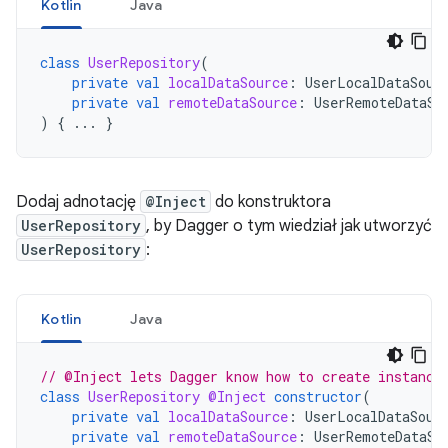
Kotlin
Java
class
UserRepository
(
private
val
localDataSource
:
UserLocalDataSour
private
val
remoteDataSource
:
UserRemoteDataSo
)
{
...
}
Dodaj adnotację
@Inject
do konstruktora
UserRepository
, by Dagger o tym wiedział jak utworzyć
UserRepository
:
Kotlin
Java
// @Inject lets Dagger know how to create instance
class
UserRepository
@Inject
constructor
(
private
val
localDataSource
:
UserLocalDataSour
private
val
remoteDataSource
:
UserRemoteDataSo