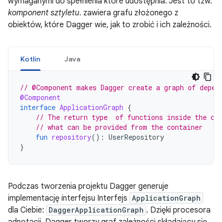
wymaganymi do spełnienia które udostępnia. Jest to tzw.
komponent sztyletu
. zawiera grafu złożonego z
obiektów, które Dagger wie, jak to zrobić i ich zależności.
Kotlin
Java
// @Component makes Dagger create a graph of depen
@Component
interface
ApplicationGraph
{
// The return type  of functions inside the co
// what can be provided from the container
fun
repository
():
UserRepository
}
Podczas tworzenia projektu Dagger generuje
implementację interfejsu Interfejs
ApplicationGraph
dla Ciebie:
DaggerApplicationGraph
. Dzięki procesora
adnotacji, Dagger tworzy graf zależności składający się