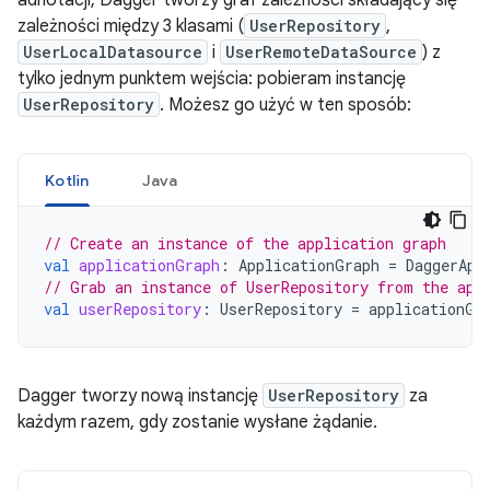
zależności między 3 klasami (
UserRepository
,
UserLocalDatasource
i
UserRemoteDataSource
) z
tylko jednym punktem wejścia: pobieram instancję
UserRepository
. Możesz go użyć w ten sposób:
Kotlin
Java
// Create an instance of the application graph
val
applicationGraph
:
ApplicationGraph
=
DaggerApp
// Grab an instance of UserRepository from the app
val
userRepository
:
UserRepository
=
applicationGr
Dagger tworzy nową instancję
UserRepository
za
każdym razem, gdy zostanie wysłane żądanie.