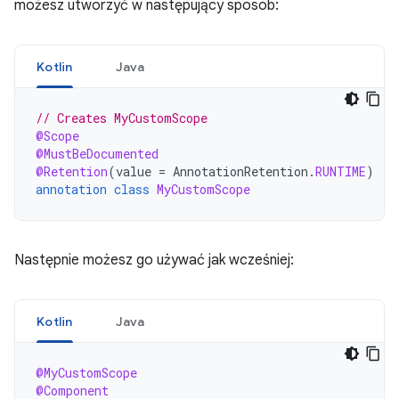
możesz utworzyć w następujący sposób:
Kotlin
Java
// Creates MyCustomScope
@Scope
@MustBeDocumented
@Retention
(
value
=
AnnotationRetention
.
RUNTIME
)
annotation
class
MyCustomScope
Następnie możesz go używać jak wcześniej:
Kotlin
Java
@MyCustomScope
@Component