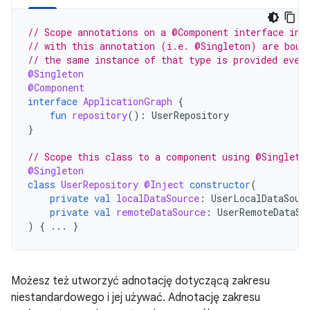
// Scope annotations on a @Component interface inf
// with this annotation (i.e. @Singleton) are boun
// the same instance of that type is provided ever
@Singleton
@Component
interface
ApplicationGraph
{
fun
repository
():
UserRepository
}
// Scope this class to a component using @Singleto
@Singleton
class
UserRepository
@Inject
constructor
(
private
val
localDataSource
:
UserLocalDataSour
private
val
remoteDataSource
:
UserRemoteDataSo
)
{
...
}
Możesz też utworzyć adnotację dotyczącą zakresu
niestandardowego i jej używać. Adnotację zakresu