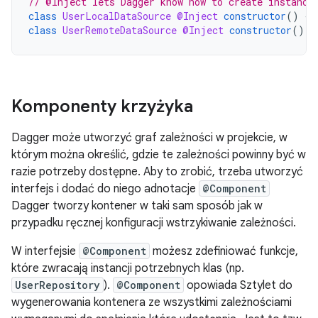
// @Inject lets Dagger know how to create instance
class
UserLocalDataSource
@Inject
constructor
()
{
class
UserRemoteDataSource
@Inject
constructor
()
{
Komponenty krzyżyka
Dagger może utworzyć graf zależności w projekcie, w
którym można określić, gdzie te zależności powinny być w
razie potrzeby dostępne. Aby to zrobić, trzeba utworzyć
interfejs i dodać do niego adnotacje
@Component
Dagger tworzy kontener w taki sam sposób jak w
przypadku ręcznej konfiguracji wstrzykiwanie zależności.
W interfejsie
@Component
możesz zdefiniować funkcje,
które zwracają instancji potrzebnych klas (np.
UserRepository
).
@Component
opowiada Sztylet do
wygenerowania kontenera ze wszystkimi zależnościami