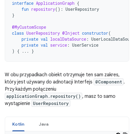
interface
ApplicationGraph
{
fun
repository
():
UserRepository
}
@MyCustomScope
class
UserRepository
@Inject
constructor
(
private
val
localDataSource
:
UserLocalDataSour
private
val
service
:
UserService
)
{
...
}
W obu przypadkach obiekt otrzymuje ten sam zakres,
który jest używany do adnotacji Interfejs
@Component
.
Przy każdym połączeniu
applicationGraph.repository()
, masz to samo
wystąpienie
UserRepository
Kotlin
Java