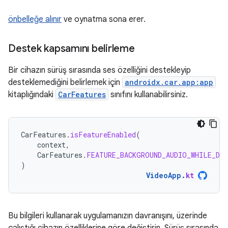
önbelleğe alınır
ve oynatma sona erer.
Destek kapsamını belirleme
Bir cihazın sürüş sırasında ses özelliğini destekleyip
desteklemediğini belirlemek için
androidx.car.app:app
kitaplığındaki
CarFeatures
sınıfını kullanabilirsiniz.
CarFeatures
.
isFeatureEnabled
(
context
,
CarFeatures
.
FEATURE_BACKGROUND_AUDIO_WHILE_DR
)
VideoApp
.
kt
Bu bilgileri kullanarak uygulamanızın davranışını, üzerinde