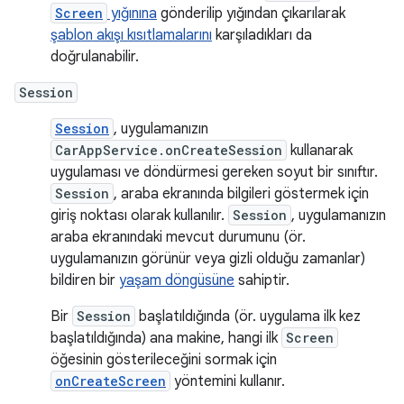
Screen
yığınına
gönderilip yığından çıkarılarak
şablon akışı kısıtlamalarını
karşıladıkları da
doğrulanabilir.
Session
Session
, uygulamanızın
CarAppService.onCreateSession
kullanarak
uygulaması ve döndürmesi gereken soyut bir sınıftır.
Session
, araba ekranında bilgileri göstermek için
giriş noktası olarak kullanılır.
Session
, uygulamanızın
araba ekranındaki mevcut durumunu (ör.
uygulamanızın görünür veya gizli olduğu zamanlar)
bildiren bir
yaşam döngüsüne
sahiptir.
Bir
Session
başlatıldığında (ör. uygulama ilk kez
başlatıldığında) ana makine, hangi ilk
Screen
öğesinin gösterileceğini sormak için
onCreateScreen
yöntemini kullanır.