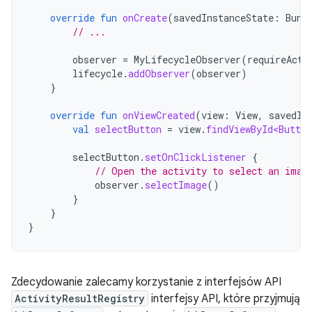
override
fun
onCreate
(
savedInstanceState
:
Bund
// ...
observer
=
MyLifecycleObserver
(
requireActi
lifecycle
.
addObserver
(
observer
)
}
override
fun
onViewCreated
(
view
:
View
,
savedIn
val
selectButton
=
view
.
findViewById<Button
selectButton
.
setOnClickListener
{
// Open the activity to select an imag
observer
.
selectImage
()
}
}
}
Zdecydowanie zalecamy korzystanie z interfejsów API
ActivityResultRegistry
interfejsy API, które przyjmują