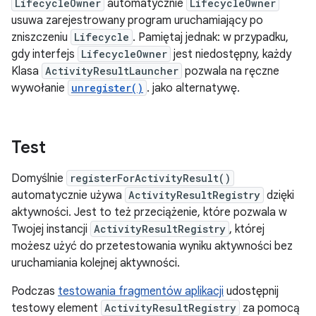
LifecycleOwner
automatycznie
LifecycleOwner
usuwa zarejestrowany program uruchamiający po
zniszczeniu
Lifecycle
. Pamiętaj jednak: w przypadku,
gdy interfejs
LifecycleOwner
jest niedostępny, każdy
Klasa
ActivityResultLauncher
pozwala na ręczne
wywołanie
unregister()
. jako alternatywę.
Test
Domyślnie
registerForActivityResult()
automatycznie używa
ActivityResultRegistry
dzięki
aktywności. Jest to też przeciążenie, które pozwala w
Twojej instancji
ActivityResultRegistry
, której
możesz użyć do przetestowania wyniku aktywności bez
uruchamiania kolejnej aktywności.
Podczas
testowania fragmentów aplikacji
udostępnij
testowy element
ActivityResultRegistry
za pomocą