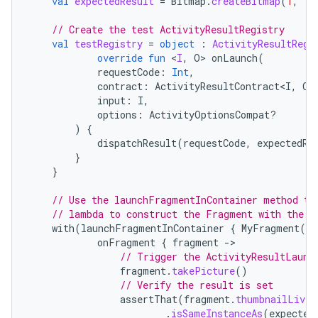
val
expectedResult
=
Bitmap
.
createBitmap
(
1
,
1
,
// Create the test ActivityResultRegistry
val
testRegistry
=
object
:
ActivityResultRegi
override
fun
<
I
,
O
>
onLaunch
(
requestCode
:
Int
,
contract
:
ActivityResultContract<I
,
O
>
input
:
I
,
options
:
ActivityOptionsCompat?
)
{
dispatchResult
(
requestCode
,
expectedRe
}
}
// Use the launchFragmentInContainer method th
// lambda to construct the Fragment with the t
with
(
launchFragmentInContainer
{
MyFragment
(
te
onFragment
{
fragment
-
// Trigger the ActivityResultLaunc
fragment
.
takePicture
()
// Verify the result is set
assertThat
(
fragment
.
thumbnailLiveD
.
isSameInstanceAs
(
expected