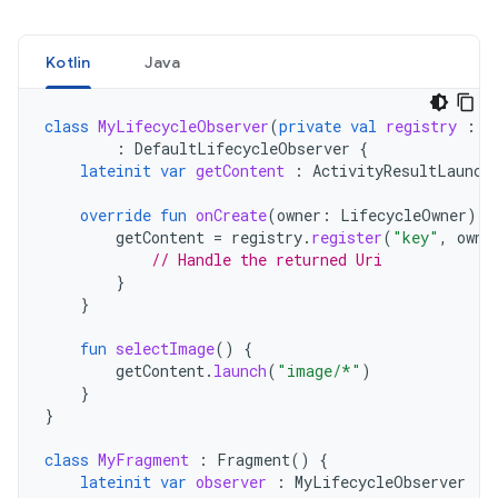
Kotlin
Java
class
MyLifecycleObserver
(
private
val
registry
:
A
:
DefaultLifecycleObserver
{
lateinit
var
getContent
:
ActivityResultLaunch
override
fun
onCreate
(
owner
:
LifecycleOwner
)
{
getContent
=
registry
.
register
(
"key"
,
owne
// Handle the returned Uri
}
}
fun
selectImage
()
{
getContent
.
launch
(
"image/*"
)
}
}
class
MyFragment
:
Fragment
()
{
lateinit
var
observer
:
MyLifecycleObserver