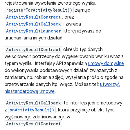
rejestrowania wywołania zwrotnego wyniku.
registerForActivityResult()
zajmuje
ActivityResultContract
. oraz
ActivityResultCallback
i zwraca
ActivityResultLauncher
której używasz do
uruchamiania innych działań.
ActivityResultContract
określa typ danych
wejściowych potrzebny do wygenerowania wyniku wraz z
typem wyniku. Interfejsy API zapewniają
umowy domyślne
do wykonywania podstawowych działań związanych z
zamiarem, np. robienia zdjęć, wysyłania próśb o zgodę na
przetwarzanie danych itp. włącz. Możesz też
utworzyć
niestandardową umowę
.
ActivityResultCallback
to interfejs jednometodowy
z
onActivityResult()
. która przyjmuje obiekt typu
wyjściowego zdefiniowanego w
ActivityResultContract
: