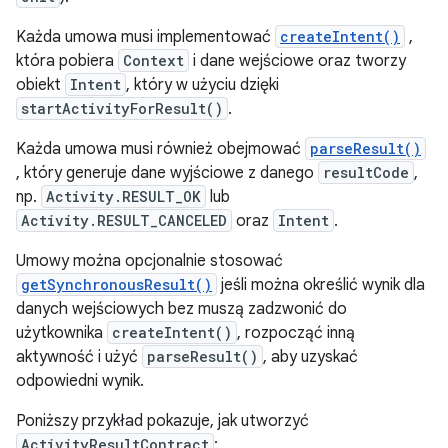
Każda umowa musi implementować
createIntent()
,
która pobiera
Context
i dane wejściowe oraz tworzy
obiekt
Intent
, który w użyciu dzięki
startActivityForResult()
.
Każda umowa musi również obejmować
parseResult()
, który generuje dane wyjściowe z danego
resultCode
,
np.
Activity.RESULT_OK
lub
Activity.RESULT_CANCELED
oraz
Intent
.
Umowy można opcjonalnie stosować
getSynchronousResult()
jeśli można określić wynik dla
danych wejściowych bez muszą zadzwonić do
użytkownika
createIntent()
, rozpocząć inną
aktywność i użyć
parseResult()
, aby uzyskać
odpowiedni wynik.
Poniższy przykład pokazuje, jak utworzyć
ActivityResultContract
: