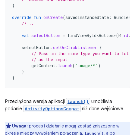
}
override
fun
onCreate
(
savedInstanceState
:
Bundle?)
// ...
val
selectButton
=
findViewById<Button
>
(
R
.
id
.
s
selectButton
.
setOnClickListener
{
// Pass in the mime type you want to let t
// as the input
getContent
.
launch
(
"image/*"
)
}
}
Przeciążona wersja aplikacji
launch()
umożliwia
podanie
ActivityOptionsCompat
niż dane wejściowe.
Uwaga:
proces i działanie mogą zostać zniszczone w
okresie między wywołaniem połączenia.
, a po
launch()