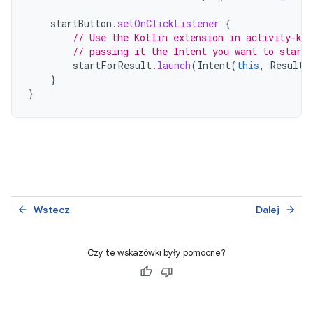
startButton
.
setOnClickListener
{
// Use the Kotlin extension in activity-ktx
// passing it the Intent you want to start
startForResult
.
launch
(
Intent
(
this
,
ResultP
}
}
Wstecz
Dalej
arrow_back
arrow_forward
Czy te wskazówki były pomocne?