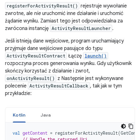
registerForActivityResult()
rejestruje wywołanie
zwrotne, ale
nie
uruchomić inne działanie i uruchomić
żądanie wyniku. Zamiast tego jest odpowiedzialna za
zwrócona instancję
ActivityResultLauncher
.
Jeśli istnieją dane wejściowe, program uruchamiający
przyjmuje dane wejściowe pasujące do typu
ActivityResultContract
Łączę
launch()
rozpoczyna proces generowania wyniku. Gdy użytkownik
skończy korzystać z działanie i zwrot,
onActivityResult()
z Następnie jest wykonywane
polecenie
ActivityResultCallback
, tak jak w tym
przykładzie:
Kotlin
Java
val
getContent
=
registerForActivityResult
(
GetCont
// Handle the returned Uri