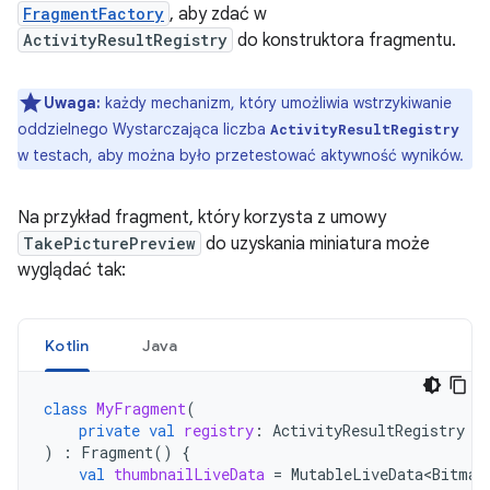
FragmentFactory
, aby zdać w
ActivityResultRegistry
do konstruktora fragmentu.
Uwaga:
każdy mechanizm, który umożliwia wstrzykiwanie
oddzielnego Wystarczająca liczba
ActivityResultRegistry
w testach, aby można było przetestować aktywność wyników.
Na przykład fragment, który korzysta z umowy
TakePicturePreview
do uzyskania miniatura może
wyglądać tak:
Kotlin
Java
class
MyFragment
(
private
val
registry
:
ActivityResultRegistry
)
:
Fragment
()
{
val
thumbnailLiveData
=
MutableLiveData<Bitmap