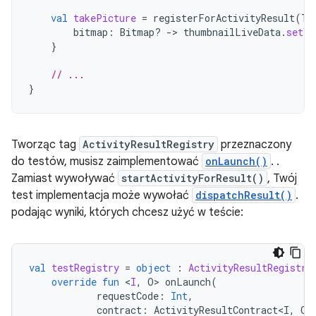
val
takePicture
=
registerForActivityResult
(
Ta
bitmap
:
Bitmap? 
->
thumbnailLiveData
.
setVa
}
// ...
}
Tworząc tag
ActivityResultRegistry
przeznaczony
do testów, musisz zaimplementować
onLaunch()
. .
Zamiast wywoływać
startActivityForResult()
, Twój
test implementacja może wywołać
dispatchResult()
.
podając wyniki, których chcesz użyć w teście:
val
testRegistry
=
object
:
ActivityResultRegistry
override
fun
<
I
,
O
>
onLaunch
(
requestCode
:
Int
,
contract
:
ActivityResultContract<I
,
O
>