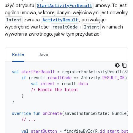
użyć atrybutu
StartActivityForResult
umowy. To jest
ogólna umowa, w której danymi wejściowymi jest dowolny
Intent
zwraca
ActivityResult
, pozwalając
wyodrębnić wartości
resultCode
i
Intent
w ramach
wywołania zwrotnego, jak w tym przykładzie:
Kotlin
Java
val
startForResult
=
registerForActivityResult
(
Sta
if
(
result
.
resultCode
==
Activity
.
RESULT_OK
)
{
val
intent
=
result
.
data
// Handle the Intent
}
}
override
fun
onCreate
(
savedInstanceState
:
Bundle
)
// ...
val
startButton
=
findViewById
(
R
.
id
.
start_butt