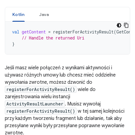
Kotlin
Java
val
getContent
=
registerForActivityResult
(
GetCont
// Handle the returned Uri
}
Jeśli masz wiele połączeń z wynikami aktywności i
używasz różnych umowy lub chcesz mieć oddzielne
wywołania zwrotne, możesz dzwonić do
registerForActivityResult()
wiele do
zarejestrowania wielu instancji
ActivityResultLauncher
. Musisz wywołaj
registerForActivityResult()
w tej samej kolejności
przy każdym tworzeniu fragment lub działanie, tak aby
przesyłane wyniki były przesyłane poprawne wywołanie
zwrotne.