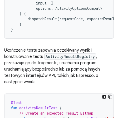
input
:
I
,
options
:
ActivityOptionsCompat?
)
{
dispatchResult
(
requestCode
,
expectedResult
}
}
Ukończenie testu zapewnia oczekiwany wynik i
konstruowanie testu
ActivityResultRegistry
,
przekazuje go do fragmentu, uruchamia program
uruchamiający bezpośrednio lub za pomocą innych
testowych interfejsów API, takich jak Espresso, a
następnie wyniki:
@Test
fun
activityResultTest
{
// Create an expected result Bitmap