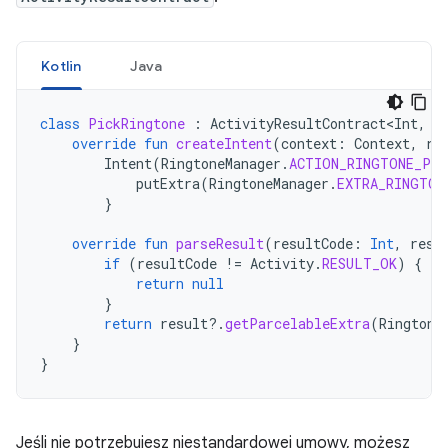
Kotlin
Java
class
PickRingtone
:
ActivityResultContract<Int
,
U
override
fun
createIntent
(
context
:
Context
,
ri
Intent
(
RingtoneManager
.
ACTION_RINGTONE_PIC
putExtra
(
RingtoneManager
.
EXTRA_RINGTON
}
override
fun
parseResult
(
resultCode
:
Int
,
resu
if
(
resultCode
!=
Activity
.
RESULT_OK
)
{
return
null
}
return
result
?.
getParcelableExtra
(
Ringtone
}
}
Jeśli nie potrzebujesz niestandardowej umowy, możesz