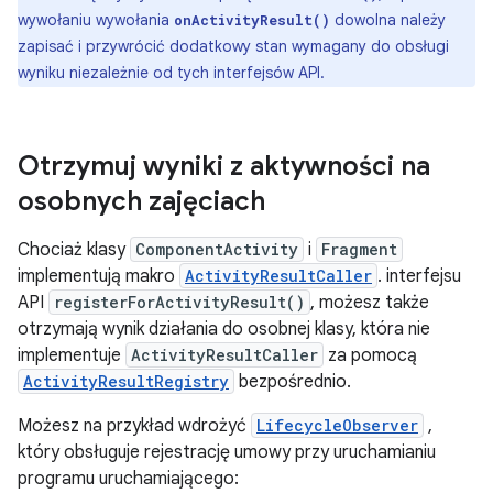
wywołaniu wywołania
dowolna należy
onActivityResult()
zapisać i przywrócić dodatkowy stan wymagany do obsługi
wyniku niezależnie od tych interfejsów API.
Otrzymuj wyniki z aktywności na
osobnych zajęciach
Chociaż klasy
ComponentActivity
i
Fragment
implementują makro
ActivityResultCaller
. interfejsu
API
registerForActivityResult()
, możesz także
otrzymają wynik działania do osobnej klasy, która nie
implementuje
ActivityResultCaller
za pomocą
ActivityResultRegistry
bezpośrednio.
Możesz na przykład wdrożyć
LifecycleObserver
,
który obsługuje rejestrację umowy przy uruchamianiu
programu uruchamiającego: