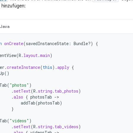
 hinzufügen:
Java
n
onCreate
(
savedInstanceState
:
Bundle?)
{
entView
(
R
.
layout
.
main
)
er
.
createInstance
(
this
).
apply
{
Up
()
Tab
(
"photos"
)
.
setText
(
R
.
string
.
tab_photos
)
.
also
{
photosTab
-
addTab
(
photosTab
)
}
Tab
(
"videos"
)
.
setText
(
R
.
string
.
tab_videos
)
.
also
{
videosTab
-