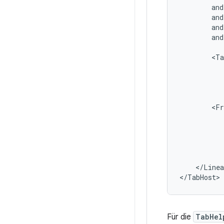
and
</Linea
</TabHost>
Für die
TabHel