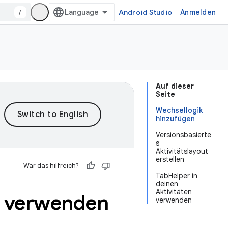
/
Android Studio
Anmelden
Auf dieser
Seite
Wechsellogik
hinzufügen
Versionsbasierte
s
Aktivitätslayout
erstellen
War das hilfreich?
TabHelper in
deinen
Aktivitäten
e verwenden
verwenden