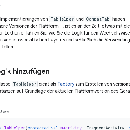
i Implementierungen von
TabHelper
und
CompatTab
haben – 
here Versionen der Plattform –, ist es an der Zeit, etwas mit d
er Lektion erfahren Sie, wie Sie die Logik für den Wechsel zwi
on versionsspezifischen Layouts und schließlich die Verwendun
tellen.
gik hinzufügen
Klasse
TabHelper
dient als
Factory
zum Erstellen von version
stanzen auf Grundlage der aktuellen Plattformversion des Gerä
Java
s
TabHelper
(
protected
val
mActivity
:
FragmentActivity
,