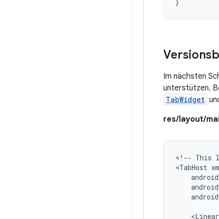
}
Versionsba
Im nächsten Schr
unterstützen. B
TabWidget
un
res/layout/ma
<!--
This
<TabHost
android