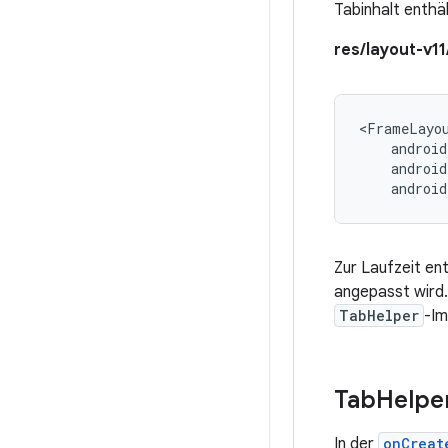
Tabinhalt enthä
res/layout-v11
<FrameLayo
android
Zur Laufzeit en
angepasst wird.
TabHelper
-Im
Tab
Helper
In der
onCreat