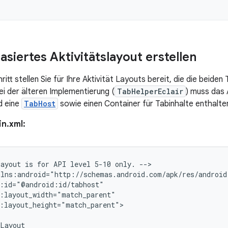
siertes Aktivitätslayout erstellen
itt stellen Sie für Ihre Aktivität Layouts bereit, die die beid
ei der älteren Implementierung (
TabHelperEclair
) muss das 
d eine
TabHost
sowie einen Container für Tabinhalte enthalte
in.xml:
layout
is
for
API
level
5-10
only.
-->

:layout_height="match_parent">
