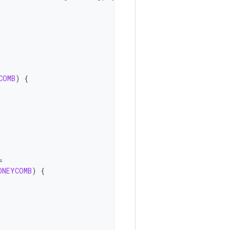
COMB
)
{
=
ONEYCOMB
)
{