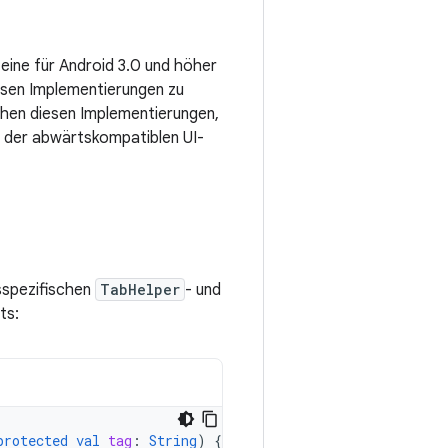
eine für Android 3.0 und höher
iesen Implementierungen zu
schen diesen Implementierungen,
g der abwärtskompatiblen UI-
sspezifischen
TabHelper
- und
ts:
protected
val
tag
:
String
)
{