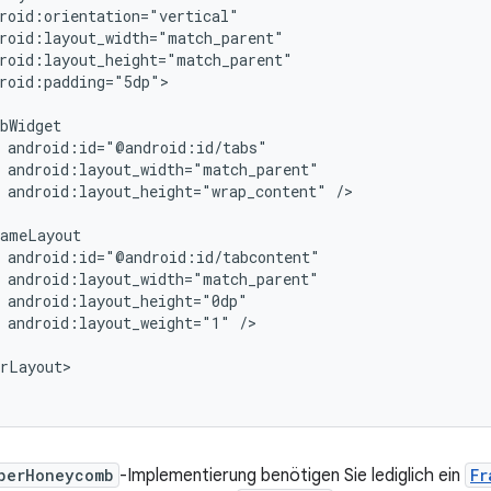
roid:padding="5dp">

android:layout_height="wrap_content"
/>

android:layout_weight="1"
/>

rLayout>

perHoneycomb
-Implementierung benötigen Sie lediglich ein
Fr