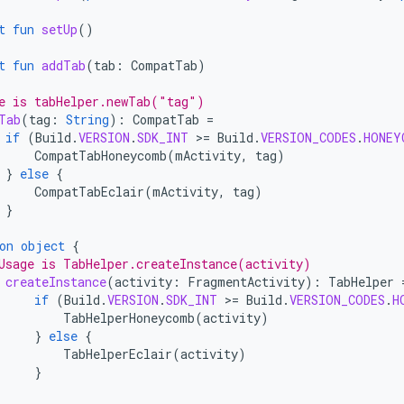
t
fun
setUp
()
t
fun
addTab
(
tab
:
CompatTab
)
e is tabHelper.newTab("tag")
Tab
(
tag
:
String
):
CompatTab
=
if
(
Build
.
VERSION
.
SDK_INT
>
=
Build
.
VERSION_CODES
.
HONEY
CompatTabHoneycomb
(
mActivity
,
tag
)
}
else
{
CompatTabEclair
(
mActivity
,
tag
)
}
on
object
{
Usage is TabHelper.createInstance(activity)
createInstance
(
activity
:
FragmentActivity
):
TabHelper
if
(
Build
.
VERSION
.
SDK_INT
>
=
Build
.
VERSION_CODES
.
H
TabHelperHoneycomb
(
activity
)
}
else
{
TabHelperEclair
(
activity
)
}