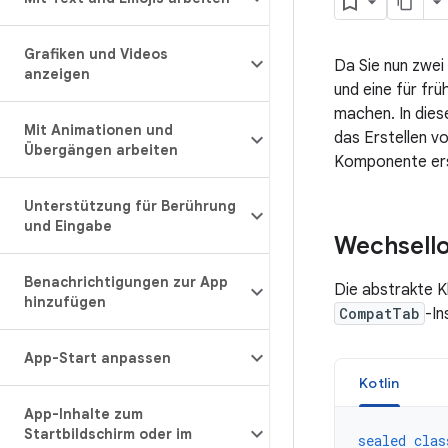
Grafiken und Videos
Da Sie nun zwe
anzeigen
und eine für frü
machen. In dies
Mit Animationen und
das Erstellen v
Übergängen arbeiten
Komponente ers
Unterstützung für Berührung
und Eingabe
Wechsello
Benachrichtigungen zur App
Die abstrakte 
hinzufügen
CompatTab
-In
App-Start anpassen
Kotlin
App-Inhalte zum
Startbildschirm oder im
sealed
clas