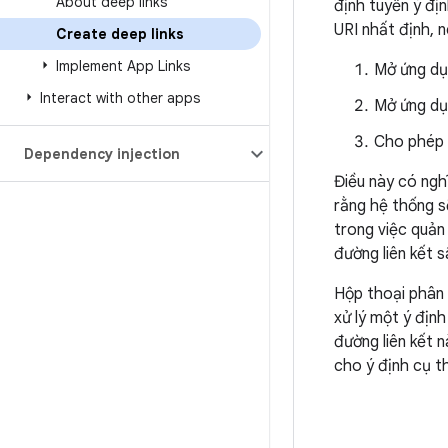
About deep links
định tuyến ý đị
URI nhất định, 
Create deep links
Implement App Links
Mở ứng dụn
Interact with other apps
Mở ứng dụn
Cho phép 
Dependency injection
Điều này có ngh
rằng hệ thống s
trong việc quản 
đường liên kết 
Hộp thoại phân 
xử lý một ý địn
đường liên kết 
cho ý định cụ t