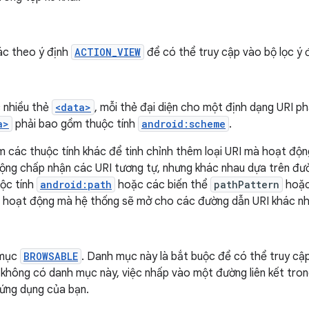
ác theo ý định
ACTION_VIEW
để có thể truy cập vào bộ lọc ý 
 nhiều thẻ
<data>
, mỗi thẻ đại diện cho một định dạng URI ph
a>
phải bao gồm thuộc tính
android:scheme
.
 các thuộc tính khác để tinh chỉnh thêm loại URI mà hoạt động
ộng chấp nhận các URI tương tự, nhưng khác nhau dựa trên đườ
ộc tính
android:path
hoặc các biến thể
pathPattern
hoặ
t hoạt động mà hệ thống sẽ mở cho các đường dẫn URI khác nh
 mục
BROWSABLE
. Danh mục này là bắt buộc để có thể truy cập 
không có danh mục này, việc nhấp vào một đường liên kết tron
 ứng dụng của bạn.