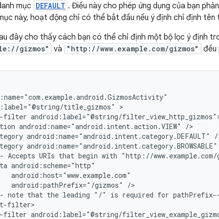
danh mục
DEFAULT
. Điều này cho phép ứng dụng của bạn phản
ục này, hoạt động chỉ có thể bắt đầu nếu ý định chỉ định tên
 đây cho thấy cách bạn có thể chỉ định một bộ lọc ý định tron
le://gizmos"
và
"http://www.example.com/gizmos"
đều 
:label="@string/title_gizmos"
-filter
tion
android:name="android.intent.action.VIEW"
tegory
android:name="android.intent.category.DEFAULT"
tegory
android:name="android.intent.category.BROWSABLE"
-
Accepts
URIs
that
begin
with
"http://www.example.com/
ta
android:pathPrefix="/gizmos"
-
note
that
the
leading
"/"
is
required
for
-filter