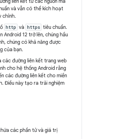
đường liên kết từ các nguồn mà
chuẩn và vẫn có thể kích hoạt
 chỉnh.
đồ
http
và
https
tiêu chuẩn.
ên Android 12 trở lên, chúng hầu
ịnh, chúng có khả năng được
ng của bạn.
là các đường liên kết trang web
minh cho hệ thống Android rằng
ến các đường liên kết cho miền
. Điều này tạo ra trải nghiệm
hứa các phần tử và giá trị