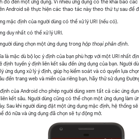
nh đó đến một ứng dụng. Vì nhiều ứng dụng có thể khai báo các 
nên Android sẽ thực hiện các thao tác này theo thứ tự sau để đ
g mặc định của người dùng có thể xử lý URI (nếu có).
g duy nhất có thể xử lý URI.
người dùng chọn một ứng dụng trong
hộp thoại phân định
.
ĩa là mặc dù bộ lọc ý định của bạn phù hợp với một URI nhất đ
ẽ định tuyến ý định liên kết sâu đến ứng dụng của bạn. Người d
lý ứng dụng xử lý ý định, giúp họ kiểm soát và có quyền lựa ch
sâu đến trang web và miền của riêng bạn, hãy thử sử dụng Đường
định của Android cho phép người dùng xem tất cả các ứng dụn
h liên kết sâu. Người dùng cũng có thể chọn một ứng dụng làm ứ
này. Sau khi người dùng đặt một ứng dụng mặc định, hệ thống sẽ
hể đó nữa và ứng dụng đã chọn sẽ tự động mở.