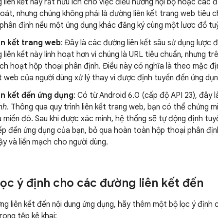
liên kết này rất hữu ích cho việc điều hướng nội bộ hoặc các 
oát, nhưng chúng không phải là đường liên kết trang web tiêu 
 phân định nếu một ứng dụng khác đăng ký cùng một lược đồ tuỳ
ên kết trang web
: Đây là các đường liên kết sâu sử dụng lược 
liên kết này linh hoạt hơn vì chúng là URL tiêu chuẩn, nhưng tr
ích hoạt hộp thoại phân định. Điều này có nghĩa là theo mặc đ
t web của người dùng xử lý thay vì được định tuyến đến ứng dụ
ên kết đến ứng dụng
: Có từ Android 6.0 (cấp độ API 23), đây 
nh
. Thông qua quy trình liên kết trang web, bạn có thể chứng 
 miền đó. Sau khi được xác minh, hệ thống sẽ tự động định tuy
ếp đến ứng dụng của bạn, bỏ qua hoàn toàn hộp thoại phân định
ậy và liền mạch cho người dùng.
ọc ý định cho các đường liên kết đến
g liên kết đến nội dung ứng dụng, hãy thêm một bộ lọc ý định c
rong tệp kê khai: