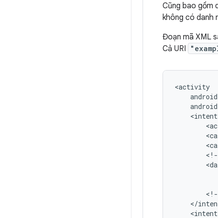
Cũng bao gồm 
không có danh m
Đoạn mã XML sau
Cả URI
"examp
android
<intent
<ac
<ca
<ca
<!-
<da
<!-
<intent