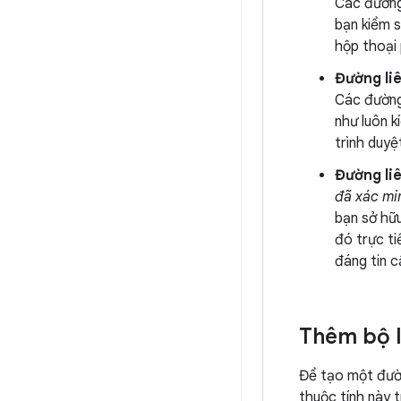
Các đường 
bạn kiểm s
hộp thoại
Đường li
Các đường 
như luôn k
trình duyệ
Đường li
đã xác mi
bạn sở hữu
đó trực ti
đáng tin c
Thêm bộ l
Để tạo một đườn
thuộc tính này t