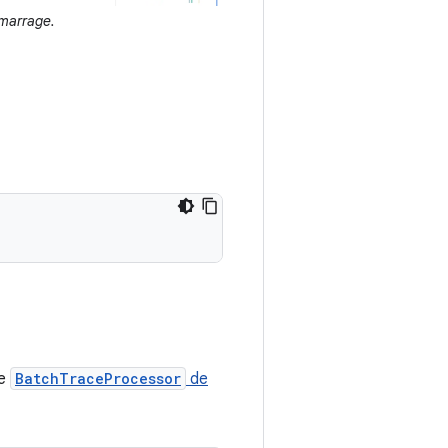
émarrage.
de
BatchTraceProcessor
de