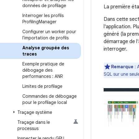
données de profilage
La première éta
Interroger les profils
Dans cette sect
Profiling
Manager
l'application. 
Configurer un worker pour
généré (la prem
l'importation de profils
démarrage de l'a
Analyse groupée des
interroger.
traces
Exemple pratique de
Remarque
: 
débogage des
SQL sur une seule
performances : ANR
Limites de profilage
Commandes de débogage
pour le profilage local
Traçage système
Traçage dans le
processus
Inspecter le rendu GPU