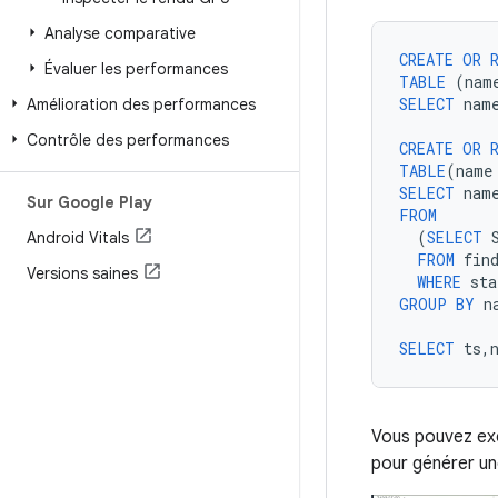
Analyse comparative
CREATE
OR
Évaluer les performances
TABLE
(
nam
SELECT
nam
Amélioration des performances
Contrôle des performances
CREATE
OR
TABLE
(
name
SELECT
nam
Sur Google Play
FROM
(
SELECT
Android Vitals
FROM
fin
Versions saines
WHERE
sta
GROUP
BY
n
SELECT
ts
,
Vous pouvez exé
pour générer une