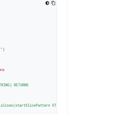
."
)
uns
TRING) RETURNS
_slices(startSlicePattern STRING, endSlicePattern STRIN