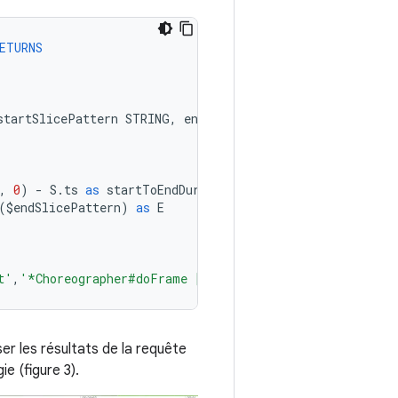
ETURNS
startSlicePattern
STRING
,
endSlicePattern
STRING
,
inclu
,
0
)
-
S
.
ts
as
startToEndDur
(
$
endSlicePattern
)
as
E
t'
,
'*Choreographer#doFrame [0-9]*'
,
true
)
liser les résultats de la requête
e (figure 3).