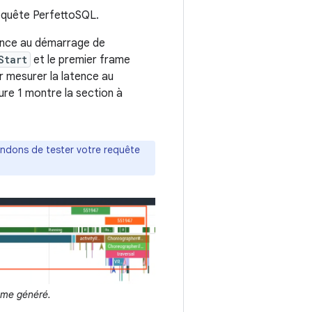
equête PerfettoSQL.
tence au démarrage de
Start
et le premier frame
r mesurer la latence au
gure 1 montre la section à
ndons de tester votre requête
rame généré.