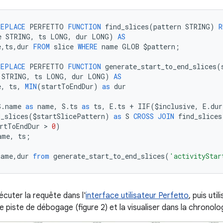
REPLACE
PERFETTO
FUNCTION
find_slices
(
pattern
STRING
)
R
e
STRING
,
ts
LONG
,
dur
LONG
)
AS
e
,
ts
,
dur
FROM
slice
WHERE
name
GLOB
$
pattern
;
REPLACE
PERFETTO
FUNCTION
generate_start_to_end_slices
(
STRING
,
ts
LONG
,
dur
LONG
)
AS
e
,
ts
,
MIN
(
startToEndDur
)
as
dur
S
.
name
as
name
,
S
.
ts
as
ts
,
E
.
ts
+
IIF
(
$
inclusive
,
E
.
dur
d_slices
(
$
startSlicePattern
)
as
S
CROSS
JOIN
find_slices
rtToEndDur
 > 
0
)
ame
,
ts
;
name
,
dur
from
generate_start_to_end_slices
(
'activityStar
cuter la requête dans l'
interface utilisateur Perfetto
, puis uti
 piste de débogage (figure 2) et la visualiser dans la chronologi