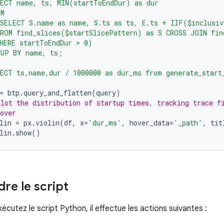
LECT name, ts, MIN(startToEndDur) as dur
OM
(SELECT S.name as name, S.ts as ts, E.ts + IIF($inclusiv
FROM find_slices($startSlicePattern) as S CROSS JOIN fin
HERE startToEndDur > 0)
OUP BY name, ts;
LECT ts,name,dur / 1000000 as dur_ms from generate_start
"
=
btp
.
query_and_flatten
(
query
)
lot the distribution of startup times, tracking trace f
over
lin
=
px
.
violin
(
df
,
x
=
'dur_ms'
,
hover_data
=
'_path'
,
tit
lin
.
show
()
e le script
cutez le script Python, il effectue les actions suivantes :