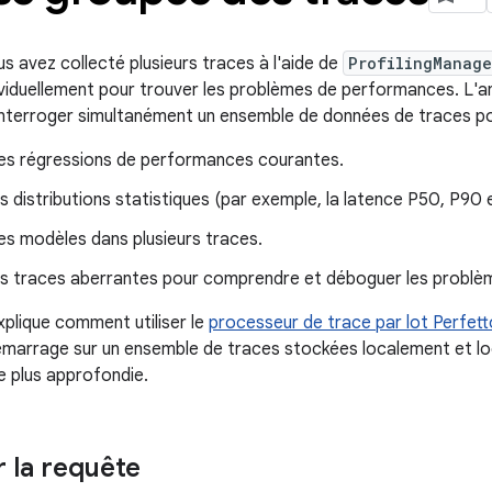
s avez collecté plusieurs traces à l'aide de
ProfilingManage
dividuellement pour trouver les problèmes de performances. L'
nterroger simultanément un ensemble de données de traces po
 les régressions de performances courantes.
es distributions statistiques (par exemple, la latence P50, P90 
es modèles dans plusieurs traces.
es traces aberrantes pour comprendre et déboguer les probl
xplique comment utiliser le
processeur de trace par lot Perfet
marrage sur un ensemble de traces stockées localement et loc
e plus approfondie.
 la requête