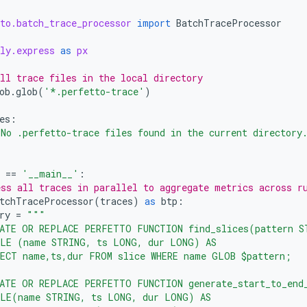
to.batch_trace_processor
import
BatchTraceProcessor
ly.express
as
px
ll trace files in the local directory
ob
.
glob
(
'*.perfetto-trace'
)
es
:
"No .perfetto-trace files found in the current directory
)
==
'__main__'
:
ss all traces in parallel to aggregate metrics across r
tchTraceProcessor
(
traces
)
as
btp
:
ry
=
"""
EATE OR REPLACE PERFETTO FUNCTION find_slices(pattern S
BLE (name STRING, ts LONG, dur LONG) AS
LECT name,ts,dur FROM slice WHERE name GLOB $pattern;
EATE OR REPLACE PERFETTO FUNCTION generate_start_to_end
BLE(name STRING, ts LONG, dur LONG) AS