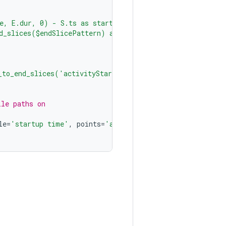
e, E.dur, 0) - S.ts as startToEndDur
d_slices($endSlicePattern) as E
_to_end_slices('activityStart','*Choreographer#doFrame 
ile paths on
le
=
'startup time'
,
points
=
'all'
)