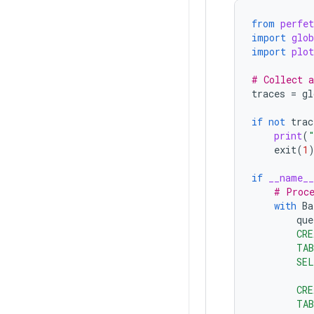
from
perfet
import
glob
import
plot
# Collect a
traces
=
gl
if
not
trac
print
(
exit
(
1
if
__name__
# Proce
with
Ba
que
        CR
        TA
        SE
        CR
        TA