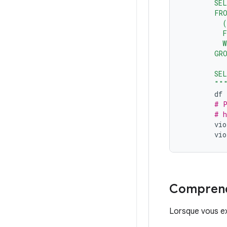
        SE
        FR
          
          
          W
        GR
        SE
        ""
df
# P
# h
vio
vio
Comprendr
Lorsque vous exé