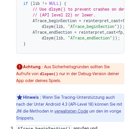
if
(
lib
!=
NULL
)
{
// Use dlsym() to prevent crashes on devi
// (API level 22) or lower.
ATrace_beginSection
=
reinterpret_cast<fp
dlsym
(
lib
,
"ATrace_beginSection"
));
ATrace_endSection
=
reinterpret_cast<fp_A
dlsym
(
lib
,
"ATrace_endSection"
));
}
Achtung
: Aus Sicherheitsgründen sollten Sie
Aufrufe von
nur in der Debug-Version deiner
dlopen()
App oder deines Spiels.
Hinweis
: Wenn Sie Tracing-Unterstützung auch
nach der Unter Android 4.3 (API-Level 18) können Sie mit
JNI die Methoden in
verwalteten Code
um den im vorige
Snippets.
ATrace_beginSection()
anrufen und