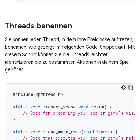
Threads benennen
Sie können jeden Thread, in dem Ihre Ereignisse auftreten,
benennen, wie gezeigt im folgenden Code-Snippet auf. Mit
diesem Schritt können Sie die Threads leichter
identifizieren die zu bestimmten Aktionen in deinem Spiel
gehören.
#
include
<
pthread
.
h
>

static
void
*
render_scene
(
void
*
parm
)
{
// Code for preparing your app or game's visua
}
static
void
*
load_main_menu
(
void
*
parm
)
{
// Code that executes your app or game's main 