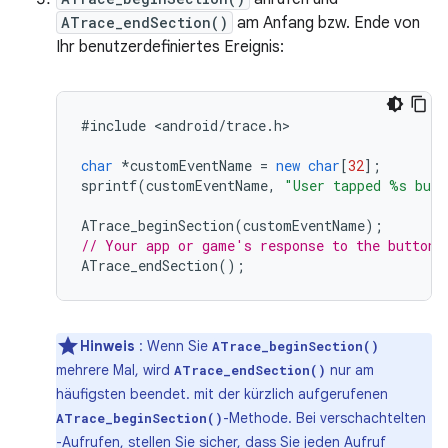
ATrace_endSection()
am Anfang bzw. Ende von
Ihr benutzerdefiniertes Ereignis:
#
include
<
android
/
trace
.
h
>

char
*
customEventName
=
new
char
[
32
];
sprintf
(
customEventName
,
"User tapped %s butt
ATrace_beginSection
(
customEventName
);
// Your app or game's response to the button 
ATrace_endSection
();
Hinweis
: Wenn Sie
ATrace_beginSection()
mehrere Mal, wird
nur am
ATrace_endSection()
häufigsten beendet. mit der kürzlich aufgerufenen
-Methode. Bei verschachtelten
ATrace_beginSection()
-Aufrufen, stellen Sie sicher, dass Sie jeden Aufruf