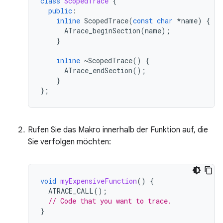
class
ScopedTrace
{
public
:
inline
ScopedTrace
(
const
char
*
name
)
{
ATrace_beginSection
(
name
);
}
inline
~
ScopedTrace
()
{
ATrace_endSection
();
}
};
Rufen Sie das Makro innerhalb der Funktion auf, die
Sie verfolgen möchten:
void
myExpensiveFunction
()
{
ATRACE_CALL
();
// Code that you want to trace.
}