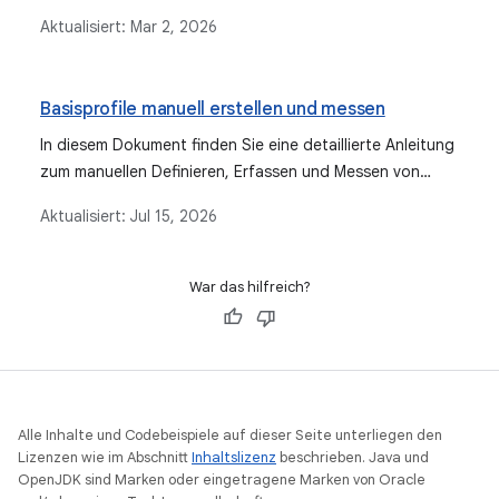
Aktualisiert:
Mar 2, 2026
Basisprofile manuell erstellen und messen
In diesem Dokument finden Sie eine detaillierte Anleitung
zum manuellen Definieren, Erfassen und Messen von
Baseline-Profilregeln für Android-Apps. Es dient als
Aktualisiert:
Jul 15, 2026
Alternative zu automatisierten Generierungsmethoden
wie der Jetpack Macrobenchmark-Bibliothek.
War das hilfreich?
Alle Inhalte und Codebeispiele auf dieser Seite unterliegen den
Lizenzen wie im Abschnitt
Inhaltslizenz
beschrieben. Java und
OpenJDK sind Marken oder eingetragene Marken von Oracle