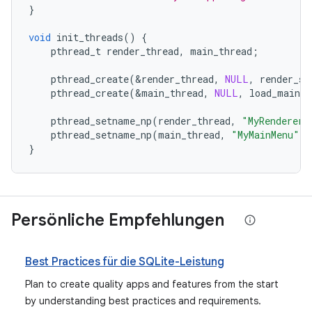
}
void
init_threads
()
{
pthread_t
render_thread
,
main_thread
;
pthread_create
(
&
render_thread
,
NULL
,
render_sc
pthread_create
(
&
main_thread
,
NULL
,
load_main_m
pthread_setname_np
(
render_thread
,
"MyRenderer"
pthread_setname_np
(
main_thread
,
"MyMainMenu"
);
}
Persönliche Empfehlungen
Best Practices für die SQLite-Leistung
Plan to create quality apps and features from the start
by understanding best practices and requirements.