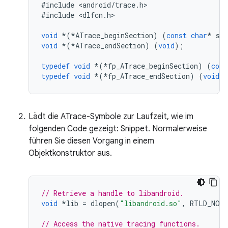
#
include
<
android
/
trace
.
h
>

#
include
<
dlfcn
.
h
>

void
*
(
*
ATrace_beginSection
)
(
const
char
*
se
void
*
(
*
ATrace_endSection
)
(
void
);
typedef
void
*
(
*
fp_ATrace_beginSection
)
(
cons
typedef
void
*
(
*
fp_ATrace_endSection
)
(
void
)
Lädt die ATrace-Symbole zur Laufzeit, wie im
folgenden Code gezeigt: Snippet. Normalerweise
führen Sie diesen Vorgang in einem
Objektkonstruktor aus.
// Retrieve a handle to libandroid.
void
*
lib
=
dlopen
(
"libandroid.so"
,
RTLD_NOW
// Access the native tracing functions.