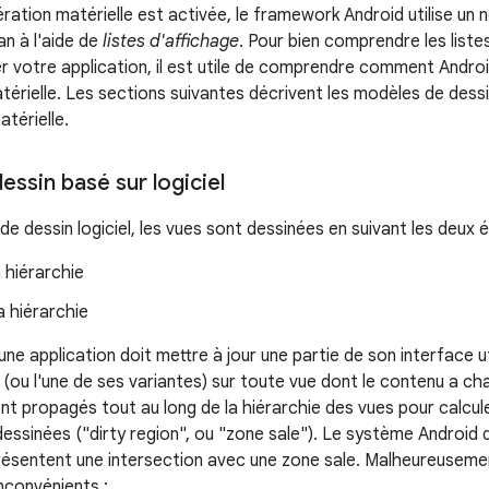
ération matérielle est activée, le framework Android utilise un
ran à l'aide de
listes d'affichage
. Pour bien comprendre les list
r votre application, il est utile de comprendre comment Andro
érielle. Les sections suivantes décrivent les modèles de dessin
atérielle.
ssin basé sur logiciel
e dessin logiciel, les vues sont dessinées en suivant les deux 
a hiérarchie
a hiérarchie
ne application doit mettre à jour une partie de son interface uti
(ou l'une de ses variantes) sur toute vue dont le contenu a 
ont propagés tout au long de la hiérarchie des vues pour calcule
essinées ("dirty region", ou "zone sale"). Le système Android d
présentent une intersection avec une zone sale. Malheureuseme
nconvénients :