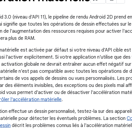
id 3.0 (niveau d'API 11), le pipeline de rendu Android 2D prend e
ui signifie que toutes les opérations de dessin effectuées sur 
on de l'augmentation des ressources requises pour activer l'acc
isera plus de RAM.
atérielle est activée par défaut si votre niveau d'API cible est
i l'activer explicitement. Si votre application n'utilise que de
n activation globale ne devrait entraîner aucun effet négatif su
matérielle n'est pas compatible avec toutes les opérations de d
ertains de vos appels de dessins ou vues personnalisés. Les p
r des éléments invisibles, des exceptions ou des pixels mal af
id vous permet d'activer ou de désactiver l'accélération matéri
ôler l'accélération matérielle
.
tion effectue un dessin personnalisé, testez-la sur des appareil
matérielle pour détecter les éventuels problèmes. La section
Co
essin
décrit les problèmes connus liés à l'accélération matérie