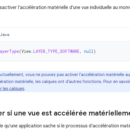
ctiver l'accélération matérielle d'une vue individuelle au mome
Java
ayerType
(
View
.
LAYER_TYPE_SOFTWARE
,
null
)
Actuellement, vous ne pouvez pas activer l'accélération matérielle a
ération matérielle, les calques ont d'autres fonctions. Pour en savoir p
r les calques
.
r si une vue est accélérée matériellem
tile qu'une application sache si le processus d'accélération maté