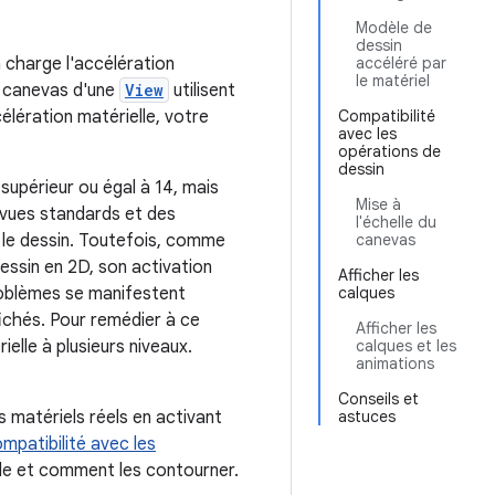
Modèle de
dessin
n charge l'accélération
accéléré par
le matériel
le canevas d'une
View
utilisent
élération matérielle, votre
Compatibilité
avec les
opérations de
dessin
 supérieur ou égal à 14, mais
Mise à
s vues standards et des
l'échelle du
r le dessin. Toutefois, comme
canevas
essin en 2D, son activation
Afficher les
roblèmes se manifestent
calques
fichés. Pour remédier à ce
Afficher les
elle à plusieurs niveaux.
calques et les
animations
Conseils et
s matériels réels en activant
astuces
mpatibilité avec les
lle et comment les contourner.