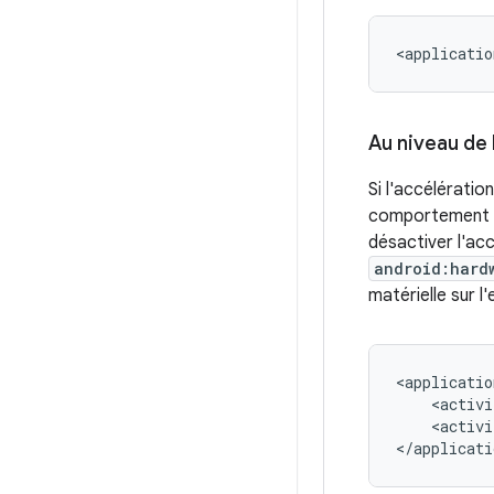
<applicatio
Au niveau de l
Si l'accélératio
comportement at
désactiver l'acc
android:hard
matérielle sur l
<applicatio
<activi
<activi
</applicati