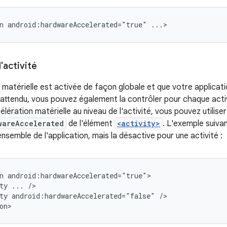
n
android:hardwareAccelerated="true"
...>
'activité
n matérielle est activée de façon globale et que votre applicat
tendu, vous pouvez également la contrôler pour chaque activ
élération matérielle au niveau de l'activité, vous pouvez utiliser 
wareAccelerated
de l'élément
<activity>
. L'exemple suivan
'ensemble de l'application, mais la désactive pour une activité :
n
ty
...
ty
android:hardwareAccelerated="false"
/>

on>