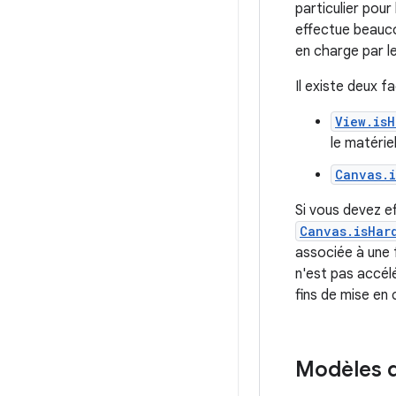
particulier pour
effectue beauco
en charge par l
Il existe deux fa
View.is
le matériel
Canvas.
Si vous devez ef
Canvas.isHar
associée à une f
n'est pas accélé
fins de mise en
Modèles d