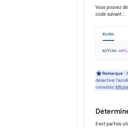
Vous pouvez désa
code suivant :
Kotlin
myView
.
setL
Remarque
: 
désactiver l'accél
consultez
Affiche
Détermine
Il est parfois u