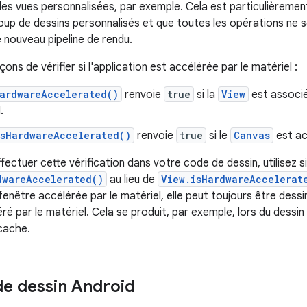
 les vues personnalisées, par exemple. Cela est particulièrement
up de dessins personnalisés et que toutes les opérations ne 
e nouveau pipeline de rendu.
çons de vérifier si l'application est accélérée par le matériel :
HardwareAccelerated()
renvoie
true
si la
View
est associé
.
isHardwareAccelerated()
renvoie
true
si le
Canvas
est ac
fectuer cette vérification dans votre code de dessin, utilisez s
dwareAccelerated()
au lieu de
View.isHardwareAccelerat
enêtre accélérée par le matériel, elle peut toujours être dessi
ré par le matériel. Cela se produit, par exemple, lors du dessi
 cache.
e dessin Android