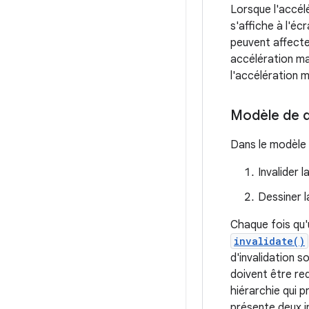
Lorsque l'accél
s'affiche à l'éc
peuvent affecte
accélération mat
l'accélération m
Modèle de de
Dans le modèle d
Invalider l
Dessiner l
Chaque fois qu'u
invalidate()
d'invalidation s
doivent être red
hiérarchie qui 
présente deux i